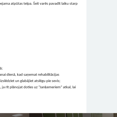
jama atpūtas telpa. Šeit varēs pavadīt laiku starp
ā;
nai dienā, kad saņemat rehabilitācijas
zslēdziet un glabājiet atslēgu pie sevis;
 ja rīt plānojat doties uz “Janķemeriem” atkal, lai