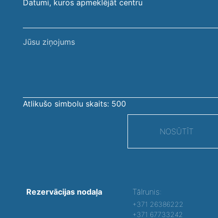
Datumi, kuros apmeklējāt centru
Jūsu
ziņojums
Atlikušo simbolu skaits:
500
NOSŪTĪT
Rezervācijas nodaļa
Tālrunis:
+371 26386222
+371 67733242