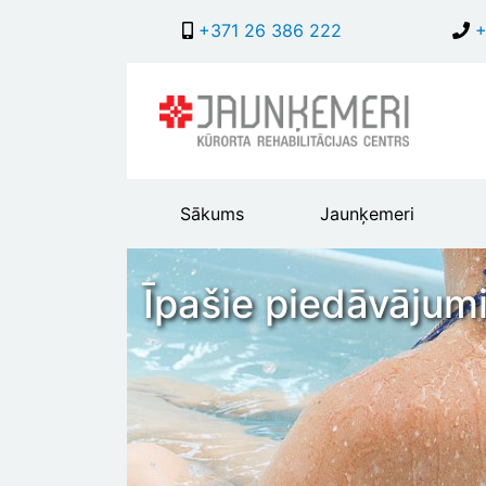
+371 26 386 222
+
Main
Sākums
Jaunķemeri
header
menu
Īpašie piedāvājumi