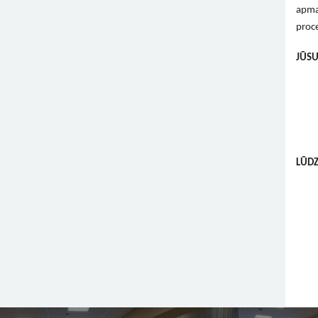
apmak
proc
JŪSU
LŪD