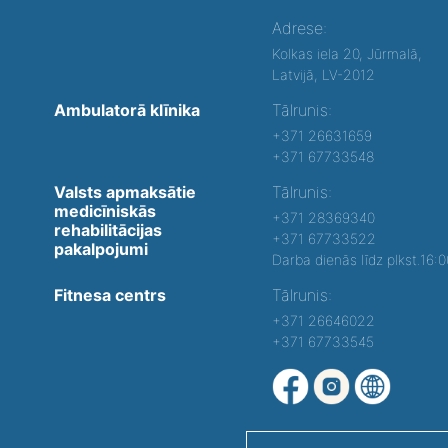
Adrese:
Kolkas iela 20, Jūrmalā,
Latvijā, LV-2012
Ambulatorā klīnika
Tālrunis:
+371 26631659
+371 67733548
Valsts apmaksātie
Tālrunis:
medicīniskās
+371 28369340
rehabilitācijas
+371 67733522
pakalpojumi
Darba dienās līdz plkst.16:
Fitnesa centrs
Tālrunis:
+371 26646022
+371 67733545