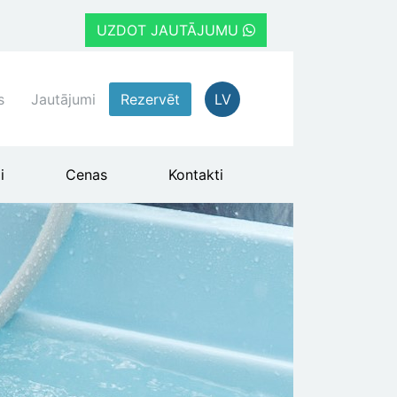
UZDOT JAUTĀJUMU
s
Jautājumi
Rezervēt
LV
i
Cenas
Kontakti