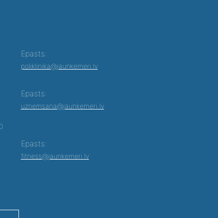
Epasts:
poliklinika@jaunkemeri.lv
Epasts:
uznemsana@jaunkemeri.lv
00
Epasts:
fitness@jaunkemeri.lv