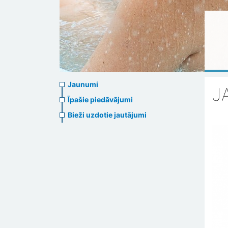
News
Jaunumi
J
menu
Īpašie piedāvājumi
Bieži uzdotie jautājumi