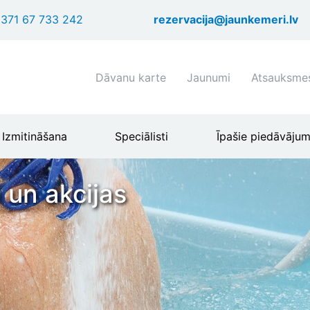
Pārlekt
371 67 733 242
rezervacija@jaunkemeri.lv
uz
galveno
saturu
Shortcuts
Dāvanu karte
Jaunumi
Atsauksme
header
menu
Izmitināšana
Speciālisti
Īpašie piedāvājum
 un akcijas