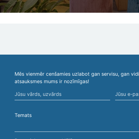
Mēs vienmēr cenšamies uzlabot gan servisu, gan vid
atsauksmes mums ir nozīmīgas!
Jūsu
Jūsu
vārds,
e-
uzvārds
pasta
Temats
adrese