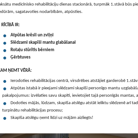
sātu medicīnisko rehabilitāciju dienas stacionārā, turpmāk 1.stāvā būs piee
edūrām, sagatavoties nodarbībām, atpūsties.
 RĪCĪBĀ IR:
Atpūtas krēsli un zviļņi
Slēdzami skapīši mantu glabāšanai
Rotaļu stūrītis bērniem
Ģērbtuves
ZAM ŅEMT VĒRĀ:
Ierodoties rehabilitācijas centrā, virsdrēbes atstājiet garderobē 1.stāv
Atpūtas istabā ir pieejami slēdzami skapīši personīgo mantu uzglabāša
pakalpojumus: izvēlaties savu skapīti, ievietojiet tajā personīgās mantas, ai
Dodoties mājās, lūdzam, skapīša atslēgu atstāt ieliktu slēdzenē arī tad,
turpinātu rehabilitācijas procesu;
Skapīša atslēgu ņemt līdzi uz mājām aizliegts!