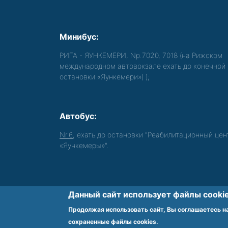
Минибус:
РИГА - ЯУНКЕМЕРИ, Nр.7020, 7018 (на Рижском
международном автовокзале ехать до конечной
остановки «Яункемери»)
);
Автобус:
Nr.6
, ехать до остановки "Реабилитационный цен
«Яункемеры»".
Данный сайт использует файлы cookie
Обеспечиваем доступность среды для 
Продолжая использовать сайт, Вы соглашаетесь на
Footer
сохраненные файлы cookies.