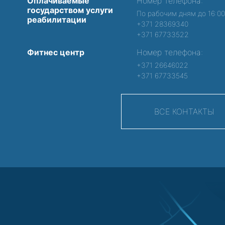
Оплачиваемые
Номер телефона:
государством услуги
По рабочим дням до 16:0
реабилитации
+371 28369340
+371 67733522
Фитнес центр
Номер телефона:
+371 26646022
+371 67733545
ВСЕ КОНТАКТЫ