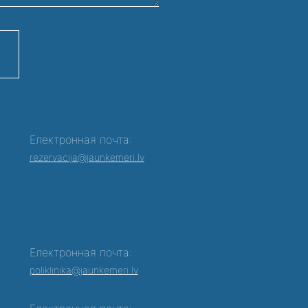
Електронная почта:
rezervacija@jaunkemeri.lv
Електронная почта:
poliklinika@jaunkemeri.lv