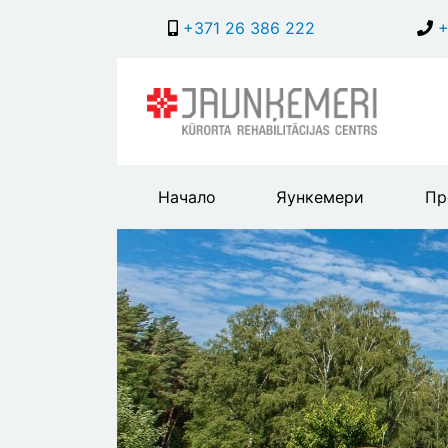
+371 26 386 222
+
Main
Начало
Яункемери
Пр
header
menu