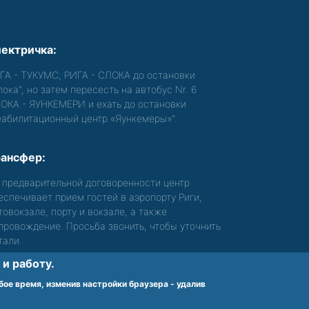
ектричка:
ГА - ТУКУМС, РИГА - СЛОКА до остановки
лока", но затем пересесть на автобус Nr. 6
ОКА - ЯУНКЕМЕРИ и ехать до остановки
еабилитационный центр «Яункемеры»".
ансфер:
 предварительной договоренности центр
еспечивает прием гостей в аэропорту Риги,
товокзале, порту и вокзале, а также
провождение. Просьба звонить, чтобы уточнить
тали.
и работу.
бое время, изменив настройки браузера - удалив
nes karte
Noteikumi un privātuma politika