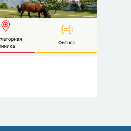
латорная
Фитнес
линика