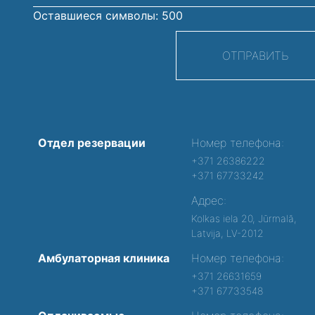
Оставшиеся символы:
500
ОТПРАВИТЬ
Отдел резервации
Номер телефона:
+371 26386222
+371 67733242
Адрес:
Kolkas iela 20, Jūrmalā,
Latvija, LV-2012
Амбулаторная клиника
Номер телефона:
+371 26631659
+371 67733548