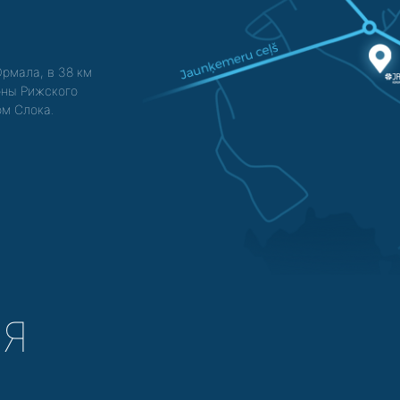
Юрмала, в 38 км
зоны Рижского
ом Слока.
СЯ