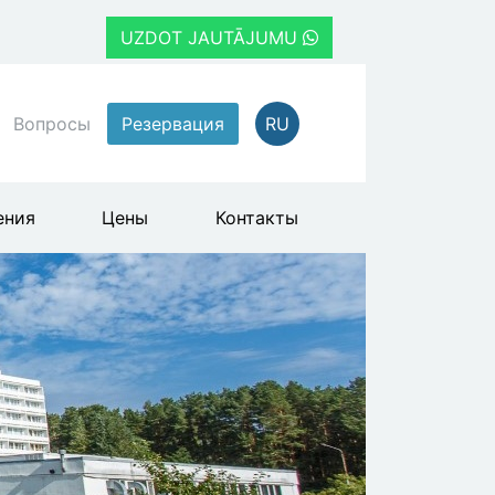
UZDOT JAUTĀJUMU
Вопросы
Резервация
RU
ения
Цены
Контакты