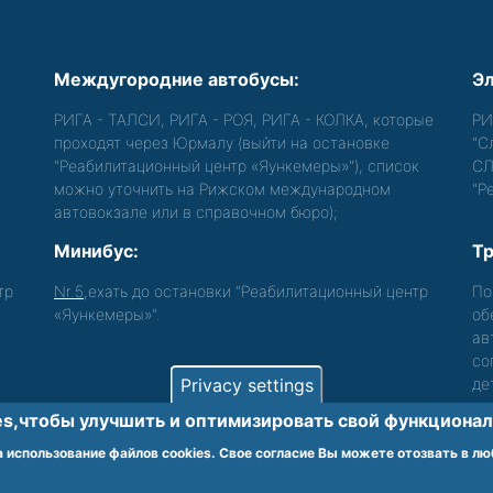
Междугородние автобусы:
Эл
РИГА - ТАЛСИ, РИГА - РОЯ, РИГА - КОЛКА, которые
РИ
проходят через Юрмалу (выйти на остановке
"С
"Реабилитационный центр «Яункемеры»"), список
СЛ
можно уточнить на Рижском международном
"Р
автовокзале или в справочном бюро);
Минибус:
Тр
тр
Nr.5
,ехать до остановки "Реабилитационный центр
По
«Яункемеры»".
об
ав
со
Privacy settings
де
s,чтобы улучшить и оптимизировать cвой функционал 
лиц с функциональными нарушениями.
 использование файлов cookies. Свое согласие Вы можете отозвать в лю
Viet