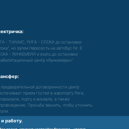
ектричка:
ГА - ТУКУМС, РИГА - СЛОКА до остановки
лока", но затем пересесть на автобус Nr. 6
ОКА - ЯУНКЕМЕРИ и ехать до остановки
еабилитационный центр «Яункемеры»".
ансфер:
 предварительной договоренности центр
еспечивает прием гостей в аэропорту Риги,
товокзале, порту и вокзале, а также
провождение. Просьба звонить, чтобы уточнить
тали.
и работу.