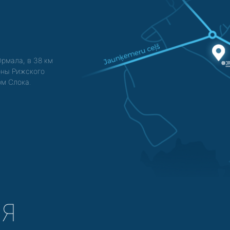
Юрмала, в 38 км
зоны Рижского
ом Слока.
СЯ