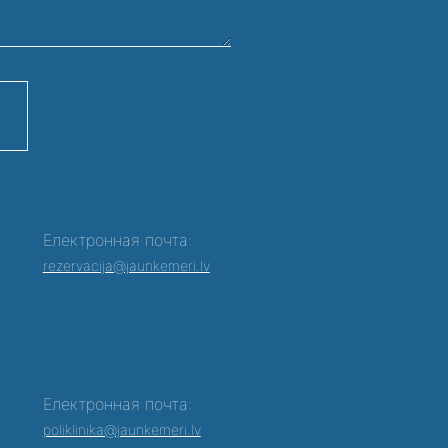
Електронная почта:
rezervacija@jaunkemeri.lv
Електронная почта:
poliklinika@jaunkemeri.lv