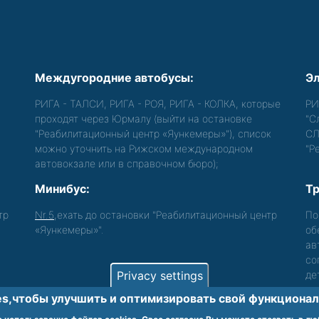
Междугородние автобусы:
Эл
РИГА - ТАЛСИ, РИГА - РОЯ, РИГА - КОЛКА, которые
РИ
проходят через Юрмалу (выйти на остановке
"С
"Реабилитационный центр «Яункемеры»"), список
СЛ
можно уточнить на Рижском международном
"Р
автовокзале или в справочном бюро);
Минибус:
Тр
тр
Nr.5
,ехать до остановки "Реабилитационный центр
По
«Яункемеры»".
об
ав
со
Privacy settings
де
s,чтобы улучшить и оптимизировать cвой функционал 
лиц с функциональными нарушениями.