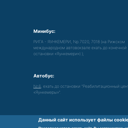
Минибус:
РИГА - ЯУНКЕМЕРИ, Nр.7020, 7018 (на Рижском
международном автовокзале ехать до конечной
остановки «Яункемери»)
);
Автобус:
Nr.6
, ехать до остановки "Реабилитационный цен
«Яункемеры»".
Данный сайт использует файлы cookie
Обеспечиваем доступность среды для 