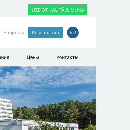
UZDOT JAUTĀJUMU
Вопросы
Резервация
RU
ения
Цены
Контакты