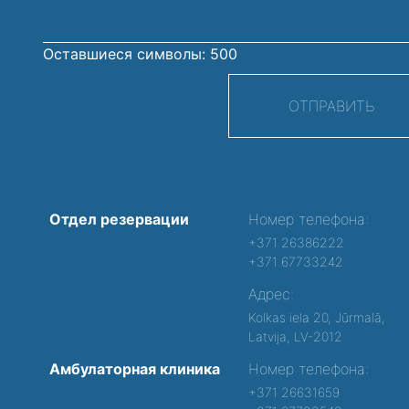
Оставшиеся символы:
500
ОТПРАВИТЬ
Отдел резервации
Номер телефона:
+371 26386222
+371 67733242
Адрес:
Kolkas iela 20, Jūrmalā,
Latvija, LV-2012
Амбулаторная клиника
Номер телефона:
+371 26631659