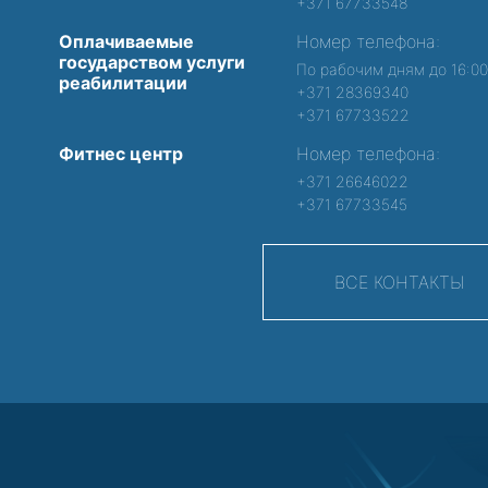
+371 67733548
Оплачиваемые
Номер телефона:
государством услуги
По рабочим дням до 16:0
реабилитации
+371 28369340
+371 67733522
Фитнес центр
Номер телефона:
+371 26646022
+371 67733545
ВСЕ КОНТАКТЫ