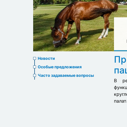
News
Пр
Новости
menu
Особые предложения
па
Часто задаваемые вопросы
В ре
функц
круг
палат