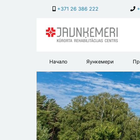
+371 26 386 222
+
Main
Начало
Яункемери
Пр
header
menu