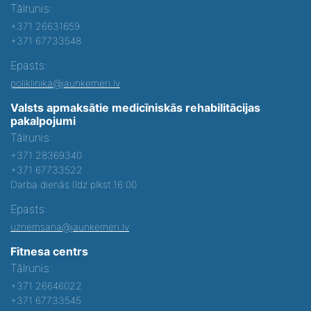
Tālrunis:
+371 26631659
+371 67733548
Epasts:
poliklinika@jaunkemeri.lv
Valsts apmaksātie medicīniskās rehabilitācijas
pakalpojumi
Tālrunis:
+371 28369340
+371 67733522
Darba dienās līdz plkst.16:00
Epasts:
uznemsana@jaunkemeri.lv
Fitnesa centrs
Tālrunis:
+371 26646022
+371 67733545