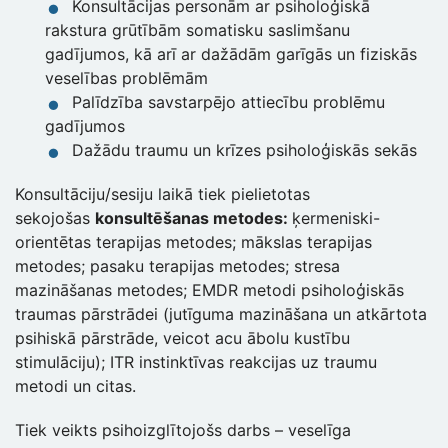
Konsultācijas personām ar psiholoģiskā
rakstura grūtībām somatisku saslimšanu
gadījumos, kā arī ar dažādām garīgās un fiziskās
veselības problēmām
Palīdzība savstarpējo attiecību problēmu
gadījumos
Dažādu traumu un krīzes psiholoģiskās sekās
Konsultāciju/sesiju laikā tiek pielietotas
sekojošas
konsultēšanas metodes:
ķermeniski-
orientētas terapijas metodes; mākslas terapijas
metodes; pasaku terapijas metodes; stresa
mazināšanas metodes; EMDR metodi psiholoģiskās
traumas pārstrādei (jutīguma mazināšana un atkārtota
psihiskā pārstrāde, veicot acu ābolu kustību
stimulāciju); ITR instinktīvas reakcijas uz traumu
metodi un citas.
Tiek veikts psihoizglītojošs darbs – veselīga