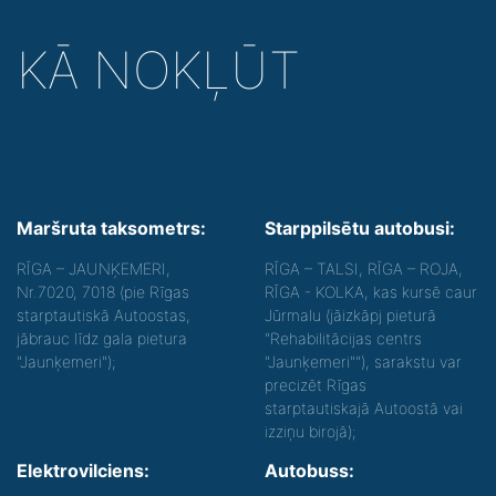
KĀ NOKĻŪT
Maršruta taksometrs:
Starppilsētu autobusi:
RĪGA – JAUNĶEMERI,
RĪGA – TALSI, RĪGA – ROJA,
Nr.7020, 7018 (pie Rīgas
RĪGA - KOLKA, kas kursē caur
starptautiskā Autoostas,
Jūrmalu (jāizkāpj pieturā
jābrauc līdz gala pietura
"Rehabilitācijas centrs
"Jaunķemeri");
"Jaunķemeri""), sarakstu var
precizēt Rīgas
starptautiskajā Autoostā vai
izziņu birojā);
Elektrovilciens:
Autobuss: