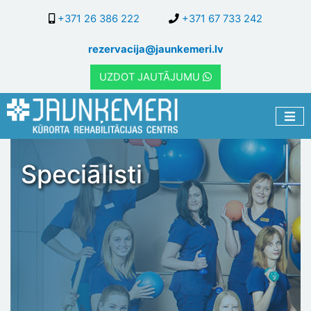
Pārlekt
+371 26 386 222
+371 67 733 242
uz
galveno
rezervacija@jaunkemeri.lv
saturu
UZDOT JAUTĀJUMU
Speciālisti