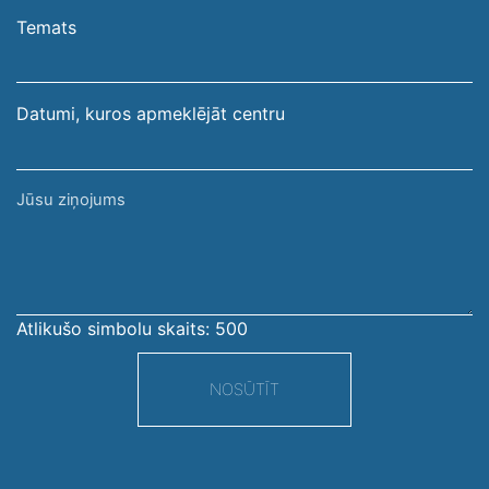
pasta
Temats
adrese
Datumi, kuros apmeklējāt centru
Jūsu
ziņojums
Atlikušo simbolu skaits:
500
NOSŪTĪT