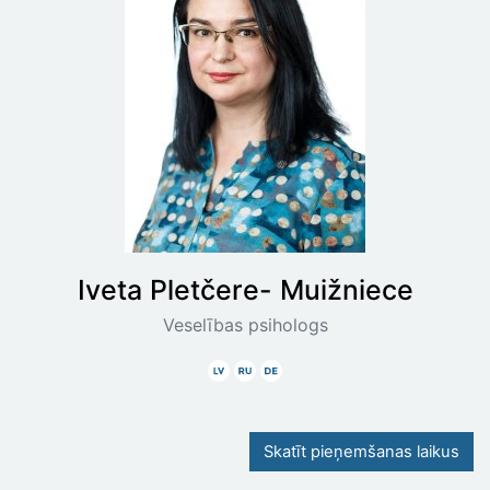
Iveta
Pletčere- Muižniece
Veselības psihologs
Latviski
Krieviski
Vāciski
Skatīt pieņemšanas laikus