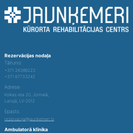
Rezervācijas nodaļa
Tālrunis:
+371 26386222
+371 67733242
Adrese:
Kolkas iela 20, Jūrmalā,
Latvijā, LV-2012
Epasts:
rezervacija@jaunkemeri.lv
Ambulatorā klīnika