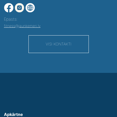
Epasts:
fitness@jaunkemeri.lv
VISI KONTAKTI
Apkārtne