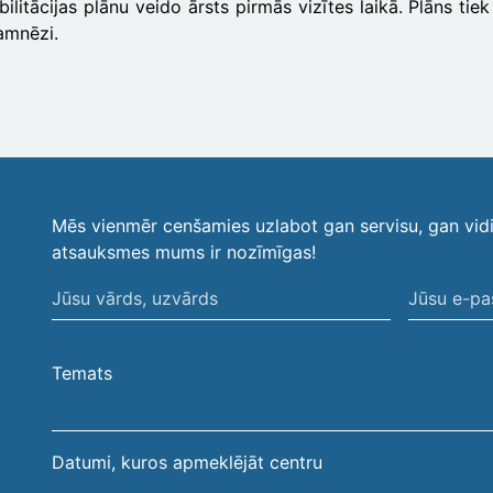
ilitācijas plānu veido ārsts pirmās vizītes laikā. Plāns ti
amnēzi.
Mēs vienmēr cenšamies uzlabot gan servisu, gan vid
atsauksmes mums ir nozīmīgas!
Jūsu
Jūsu
vārds,
e-
uzvārds
pasta
Temats
adrese
Datumi, kuros apmeklējāt centru