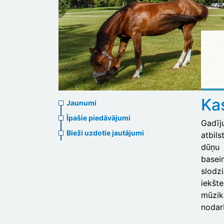
News
Kas
Jaunumi
menu
Īpašie piedāvājumi
Gadīj
Bieži uzdotie jautājumi
atbil
dūņu 
basei
slod
iekšte
mūzik
nodar