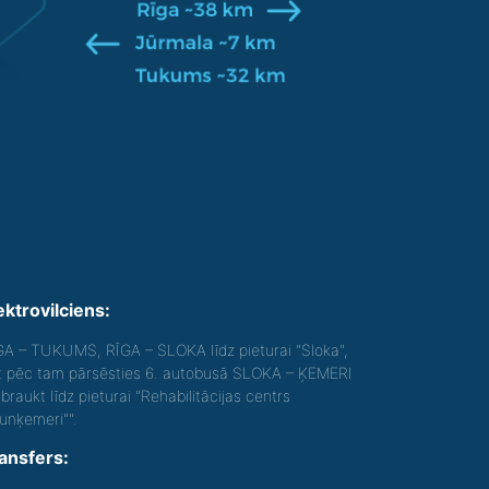
ektrovilciens:
GA – TUKUMS, RĪGA – SLOKA līdz pieturai "Sloka",
t pēc tam pārsēsties 6. autobusā SLOKA – ĶEMERI
braukt līdz pieturai "Rehabilitācijas centrs
aunķemeri"".
ansfers: