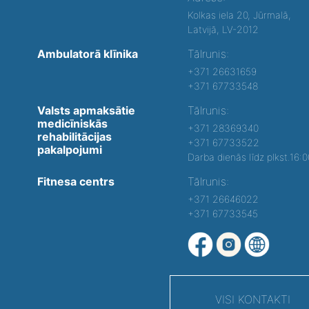
Kolkas iela 20, Jūrmalā,
Latvijā, LV-2012
Ambulatorā klīnika
Tālrunis:
+371 26631659
+371 67733548
Valsts apmaksātie
Tālrunis:
medicīniskās
+371 28369340
rehabilitācijas
+371 67733522
pakalpojumi
Darba dienās līdz plkst.16:
Fitnesa centrs
Tālrunis:
+371 26646022
+371 67733545
VISI KONTAKTI