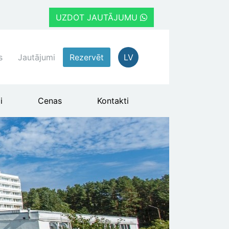
UZDOT JAUTĀJUMU
s
Jautājumi
Rezervēt
LV
i
Cenas
Kontakti