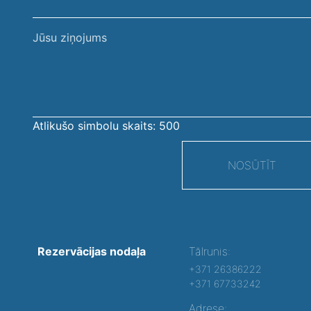
Jūsu
ziņojums
Atlikušo simbolu skaits:
500
NOSŪTĪT
Rezervācijas nodaļa
Tālrunis:
+371 26386222
+371 67733242
Adrese: