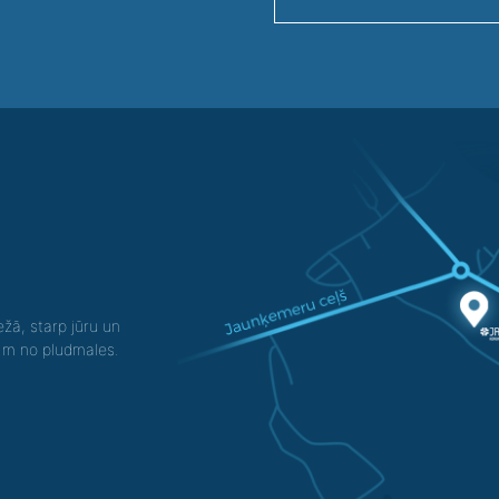
žā, starp jūru un
0 m no pludmales.