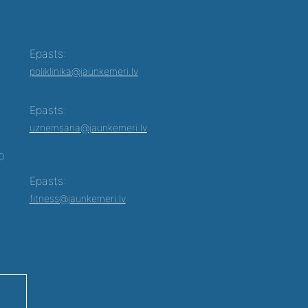
Epasts:
poliklinika@jaunkemeri.lv
Epasts:
uznemsana@jaunkemeri.lv
00
Epasts:
fitness@jaunkemeri.lv