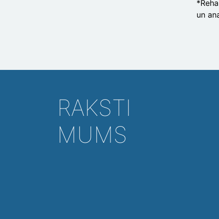
*Rehab
un an
RAKSTI
MUMS