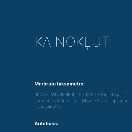
KĀ NOKĻŪT
Maršruta taksometrs:
RĪGA – JAUNĶEMERI, Nr.7020, 7018 (pie Rīgas
starptautiskā Autoostas, jābrauc līdz gala pietura
"Jaunķemeri");
Autobuss: