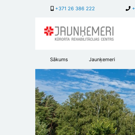
+371 26 386 222
+
Main
Sākums
Jaunķemeri
header
menu