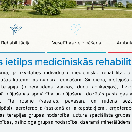
Rehabilitācija
Veselības veicināšana
Ambula
 ietilps medicīniskās rehabili
umā, ja izvēlaties individuālo medicīnisko rehabilitācij
stošas kategorijas numurā, ēdināšana 3x dienā, ārstējošā 
terapija (minerālūdens vannas, dūņu aplikācijas), fiziot
nā, nūjošanas apmācība un nūjošana, dozētās pastaigas a
zi, rīta rosme (vasaras, pavasara un rudens se
lpās)), aeroterapija (saskaņā ar laikapstakļiem), ergoterap
as terapijas grupas nodarbība, uztura speciālista grupas
bības, psihologa grupas nodarbība, dzeramā minerālūdens 