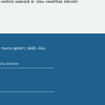
ek veidots saskaņā ar Jūsu veselības stāvokli
i mums apkārt, tādēļ Jūsu