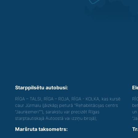
Starppilsētu autobusi:
El
RĪGA – TALSI, RĪGA – ROJA, RĪGA - KOLKA, kas kursē
RĪ
caur Jūrmalu (jāizkāpj pieturā "Rehabilitācijas centrs
be
"Jaunķemeri""), sarakstu var precizēt Rīgas
un 
starptautiskajā Autoostā vai izziņu birojā);
"J
Maršruta taksometrs:
Tr