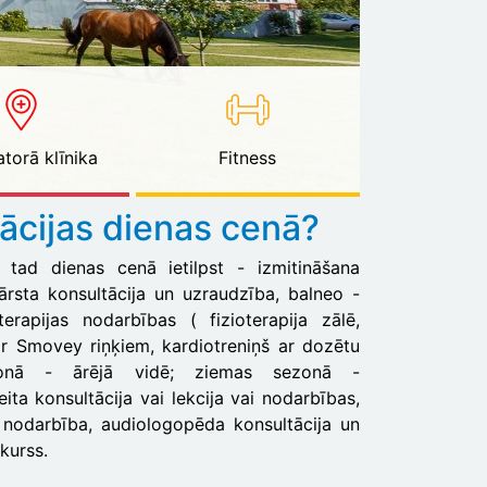
torā klīnika
Fitness
tācijas dienas cenā?
u, tad dienas cenā ietilpst - izmitināšana
ārsta konsultācija un uzraudzība, balneo -
erapijas nodarbības ( fizioterapija zālē,
r Smovey riņķiem, kardiotreniņš ar dozētu
zonā - ārējā vidē; ziemas sezonā -
eita konsultācija vai lekcija vai nodarbības,
 nodarbība, audiologopēda konsultācija un
kurss.