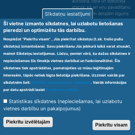
autoostā, ostā un dzelzceļa
stacijā, kā arī viņu pavadīšanu
(par sīkākām detaļām lūgums
Sīkdatņu iestatījumi
zvanīt).
Šī vietne izmanto sīkdatnes, lai uzlabotu lietošanas
pieredzi un optimizētu tās darbību.
Nodrošinām vides piekļūstamību personām ar
funkcionāliem traucējumiem! SIA „Sanare-KRC
Nospiežot “Piekrītu visam” , Jūs piekrītat sīkdatņu (t.sk. trešo pušu
Jaunķemeri”, Kolkas ielā 20, Jūrmalā ir nodrošināta vides
sīkdatņu) izmantošanai. Savu piekrišanu Jūs jebkurā laikā varat atsaukt,
piekļūstamība personām ar funkcionāliem traucējumiem,
tādejādi nodrošinot atbilstību Ministru kabineta
mainot Sīkdatņu iestatījumus. Lūdzu, ņemiet vērā, ka dažas sīkdatnes ir
2009.gada 20.janvāra noteikumos Nr.60 „Noteikumi par
nepieciešamas šīs tīmekļa vietnes darbībai un funkcionalitātei. Šīs
obligātajām prasībām ārstniecības iestādēm un to
sīkdatnes tiek apstrādātas, pamatojoties uz mūsu leģitīmajām
struktūrvienībām” minētajām prasībām.
interesēm, tāpēc netiek lūgta lietotāja piekrišana. Uzziniet vairāk par
sīkdatnēm šeit:
sīkdatņu izmantošanas noteikumi
. Vairāk informācijas
Ārstniecības iestādes kods 1300 – 64003
par datu apstrādi lasiet
Privātuma politikā.
Footer
Statistikas sīkdatnes (nepieciešamas, lai uzlabotu
Vietnes karte
Noteikumi un privātuma politika
menu
vietnes darbību un pakalpojumus)
Piekrītu izvēlētajām
Piekrītu visam
© 2020 Kūrorta Rehabilitācijas Centrs - Jaunķemeri. Visas tiesības