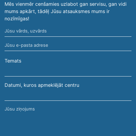
Mēs vienmēr cenšamies uzlabot gan servisu, gan vidi
mums apkārt, tādēļ Jūsu atsauksmes mums ir
nozīmīgas!
Jūsu
vārds,
Jūsu
uzvārds
e-
pasta
Temats
adrese
Datumi, kuros apmeklējāt centru
Jūsu
ziņojums