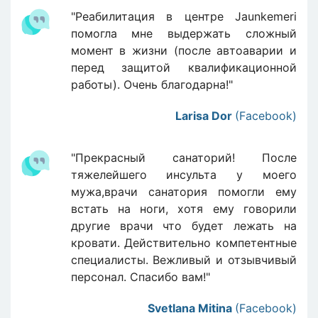
"Реабилитация в центре Jaunkemeri
помогла мне выдержать сложный
момент в жизни (после автоаварии и
перед защитой квалификационной
работы). Очень благодарна!"
Larisa Dor
(Facebook)
"Прекрасный санаторий! После
тяжелейшего инсульта у моего
мужа,врачи санатория помогли ему
встать на ноги, хотя ему говорили
другие врачи что будет лежать на
кровати. Действительно компетентные
специалисты. Вежливый и отзывчивый
персонал. Спасибо вам!"
Svetlana Mitina
(Facebook)