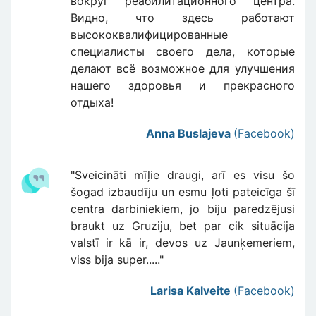
вокруг реабилитационного центра.
Видно, что здесь работают
высококвалифицированные
специалисты своего дела, которые
делают всё возможное для улучшения
нашего здоровья и прекрасного
отдыха!
Anna Buslajeva
(Facebook)
"Sveicināti mīļie draugi, arī es visu šo
šogad izbaudīju un esmu ļoti pateicīga šī
centra darbiniekiem, jo biju paredzējusi
braukt uz Gruziju, bet par cik situācija
valstī ir kā ir, devos uz Jaunķemeriem,
viss bija super....."
Larisa Kalveite
(Facebook)