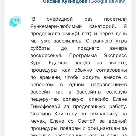
Оксана Кузнецова
(Google Review)
"В очередной раз посетили
Яункемери-любимый санаторий. Я
предложила сыну(9 лет) и через день
мы уже заселились. С раннего утра
субботы до позднего вечера
воскресенья. Программа Экспресс
Курэ. Еда-как всегда на высоте,
процедуры, как обычно согласованы
по времени, чтобы ходить вместе с
ребенком в одном направлении-в
бассейн так в бассейн-в солевую
пещеру-так солевую, спасибо Елене
Тимофеевой за проделанную работу.
Спасибо Кристапу зп гимнастику на
мечах, Елене со Светой за водный
процедуры, поварам и официанткам за
вкусную, ресторанную еду, и даже за