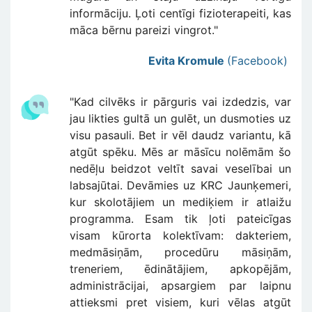
informāciju. Ļoti centīgi fizioterapeiti, kas
māca bērnu pareizi vingrot."
Evita Kromule
(Facebook)
"Kad cilvēks ir pārguris vai izdedzis, var
jau likties gultā un gulēt, un dusmoties uz
visu pasauli. Bet ir vēl daudz variantu, kā
atgūt spēku. Mēs ar māsīcu nolēmām šo
nedēļu beidzot veltīt savai veselībai un
labsajūtai. Devāmies uz KRC Jaunķemeri,
kur skolotājiem un mediķiem ir atlaižu
programma. Esam tik ļoti pateicīgas
visam kūrorta kolektīvam: dakteriem,
medmāsiņām, procedūru māsiņām,
treneriem, ēdinātājiem, apkopējām,
administrācijai, apsargiem par laipnu
attieksmi pret visiem, kuri vēlas atgūt