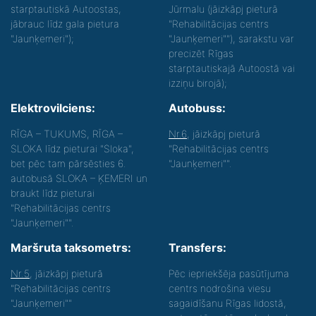
starptautiskā Autoostas,
Jūrmalu (jāizkāpj pieturā
jābrauc līdz gala pietura
"Rehabilitācijas centrs
"Jaunķemeri");
"Jaunķemeri""), sarakstu var
precizēt Rīgas
starptautiskajā Autoostā vai
izziņu birojā);
Elektrovilciens:
Autobuss:
RĪGA – TUKUMS, RĪGA –
Nr.6
, jāizkāpj pieturā
SLOKA līdz pieturai "Sloka",
"Rehabilitācijas centrs
bet pēc tam pārsēsties 6.
"Jaunķemeri"".
autobusā SLOKA – ĶEMERI un
braukt līdz pieturai
"Rehabilitācijas centrs
"Jaunķemeri"".
Maršruta taksometrs:
Transfers:
Nr.5
, jāizkāpj pieturā
Pēc iepriekšēja pasūtījuma
"Rehabilitācijas centrs
centrs nodrošina viesu
"Jaunķemeri""
sagaidīšanu Rīgas lidostā,