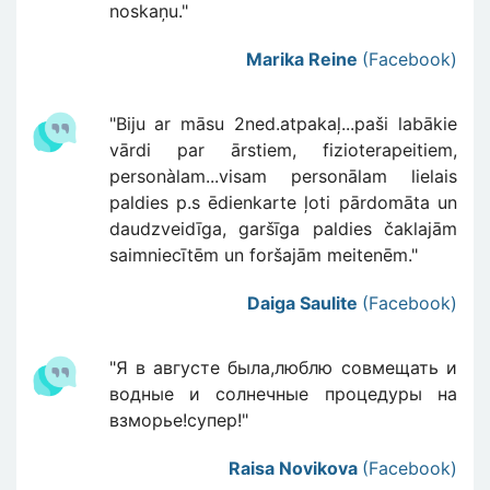
noskaņu."
Marika Reine
(Facebook)
"Biju ar māsu 2ned.atpakaļ...paši labākie
vārdi par ārstiem, fizioterapeitiem,
personàlam...visam personālam lielais
paldies p.s ēdienkarte ļoti pārdomāta un
daudzveidīga, garšīga paldies čaklajām
saimniecītēm un foršajām meitenēm."
Daiga Saulite
(Facebook)
"Я в августе была,люблю совмещать и
водные и солнечные процедуры на
взморье!супер!"
Raisa Novikova
(Facebook)