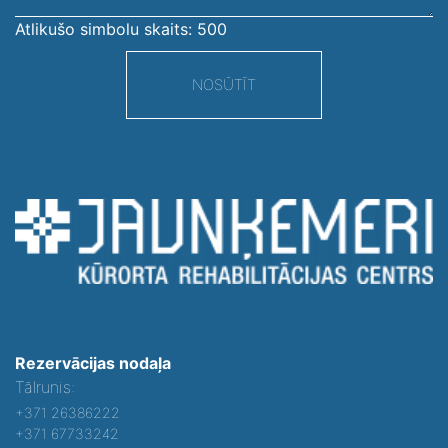
Atlikušo simbolu skaits:
500
NOSŪTĪT
Rezervācijas nodaļa
Tālrunis:
+371 26386222
+371 67733242