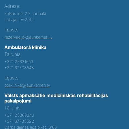
Adrese:
Kolkas iela 20, Jūrmalā,
Latvijā, LV-2012
Epasts:
rezervacija@jaunkemeri.lv
Ambulatorā klīnika
Tālrunis:
+371 26631659
+371 67733548
Epasts:
poliklinika@jaunkemeri.lv
Valsts apmaksātie medicīniskās rehabilitācijas
pakalpojumi
Tālrunis:
+371 28369340
+371 67733522
Darba dienās līdz plkst.16:00