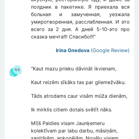
полдник в пакетике. Я приехала вся
больная и замученная, уезжала
умиротворенная, расслабленная. И это
всего за 2 дня. А дней 5-10-это про
сказка мечта!!! Спасибо!!!"
Irina Gnedova
(Google Review)
"Kaut mazu prieku dāvināt ikvienam,
Kaut reizēm sīkāks tas par gliemežvāku.
Tāds atrodams caur visām mūža dienām,
Ik mirklis citiem dotais svētīt nāks.
Mīļš Paldies visam Jaunķemeru
kolektīvam par labu darbu, māsiņām,
sanitārēm, apkopējām. Novēlu visiem