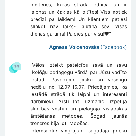
meitenes, kuras strādā ēdnīcā un ir
laipnas un čaklas kā bitītes! Viss notiek
precīzi pa laikiem! Un klientiem patiesi
slinkot nav laiks- jālutina sevi visas
dienas garumā! Paldies par visu!❤️"
Agnese Voicehovska
(Facebook)
"Vēlos izteikt pateicību savā un savu
kolēģu pedagogu vārdā par Jūsu vadīto
iestādi. Pavadījām jauku un veselīgu
nedēļu no 12.07-16.07. Priecājamies, ka
iestādē strādā tik laipni un interesanti
darbinieki. Ārsti ļoti uzmanīgi izpētīja
slimības vēsturi un pielāgoja vislabākās
ārstēšanas metodes. Šogad jaunās
treneres bija ļoti radošas.
Interesantie vingrojumi sagādāja prieku