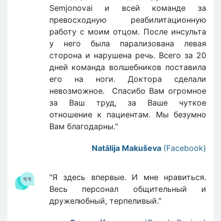
Semjonovai и всей команде за
превосходную реабилитационную
работу с моим отцом. После инсульта
у него была парализована левая
сторона и нарушена речь. Всего за 20
дней команда волшебников поставила
его на ноги. Доктора сделали
невозможное. Спасибо Вам огромное
за Ваш труд, за Ваше чуткое
отношение к пациентам. Мы безумно
Вам благодарны."
Natālija Makuševa
(Facebook)
"Я здесь впервые. И мне нравиться.
Весь персонал общительный и
дружелюбный, терпеливый."