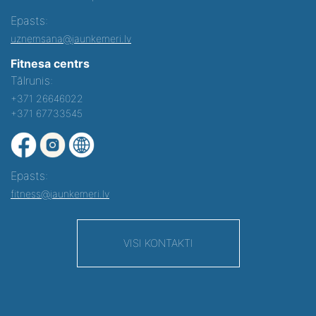
Epasts:
uznemsana@jaunkemeri.lv
Fitnesa centrs
Tālrunis:
+371 26646022
+371 67733545
Epasts:
fitness@jaunkemeri.lv
VISI KONTAKTI