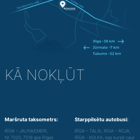
KĀ NOKĻŪT
Maršruta taksometrs:
Starppilsētu autobusi:
RĪGA – JAUNĶEMERI,
RĪGA – TALSI, RĪGA – ROJA,
Nr.7020, 7018 (pie Rīgas
RĪGA - KOLKA, kas kursē caur