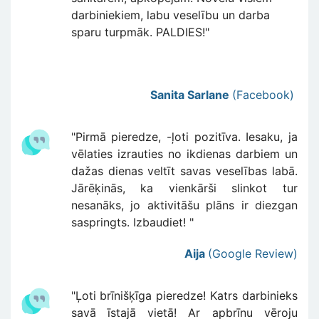
darbiniekiem, labu veselību un darba
sparu turpmāk. PALDIES!"
Sanita Sarlane
(
Facebook
)
"Pirmā pieredze, -ļoti pozitīva. Iesaku, ja
vēlaties izrauties no ikdienas darbiem un
dažas dienas veltīt savas veselības labā.
Jārēķinās, ka vienkārši slinkot tur
nesanāks, jo aktivitāšu plāns ir diezgan
saspringts. Izbaudiet! "
Aija
(Google Review)
"Ļoti brīnišķīga pieredze! Katrs darbinieks
savā īstajā vietā! Ar apbrīnu vēroju