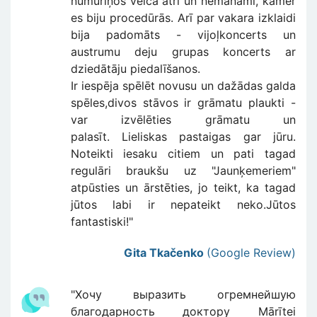
numuriņos veica ātri un nemanāmi, kamēr
es biju procedūrās. Arī par vakara izklaidi
bija padomāts - vijoļkoncerts un
austrumu deju grupas koncerts ar
dziedātāju piedalīšanos.
Ir iespēja spēlēt novusu un dažādas galda
spēles,divos stāvos ir grāmatu plaukti -
var izvēlēties grāmatu un
palasīt. Lieliskas pastaigas gar jūru.
Noteikti iesaku citiem un pati tagad
regulāri braukšu uz "Jaunķemeriem"
atpūsties un ārstēties, jo teikt, ka tagad
jūtos labi ir nepateikt neko.Jūtos
fantastiski!"
Gita Tkačenko
(Google Review)
"Хочу выразить огремнейшую
благодарность доктору Mārītei