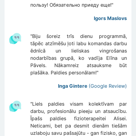
пользу! Обязательно приеду еще!"
Igors Maslovs
"Biju šoreiz trīs dienu programmā,
tāpēc atzīmēšu ļoti labu komandas darbu
ēdnīcā un lieliskas vingrošanas
nodarbības grupā, ko vadīja Elīna un
Pāvels. Nākamreiz atsauksme būt
plašāka. Paldies personālam!"
Inga Gintere
(Google Review)
"Liels paldies visam kolektīvam par
darbu, profesionālu pieeju un atsaucību.
Īpašs paldies fizioterapeitei Alisei.
Neticami, bet pa desmit dienām tiešām
uzlaboju savu pašsajūtu - gan fizisko, gan