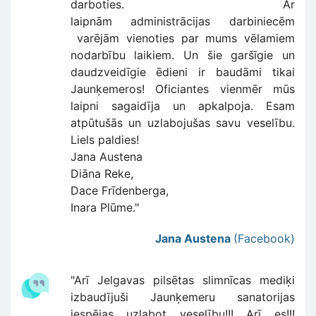
darboties. Ar
laipnām administrācijas darbiniecēm
varējām vienoties par mums vēlamiem
nodarbību laikiem. Un šie garšīgie un
daudzveidīgie ēdieni ir baudāmi tikai
Jaunķemeros! Oficiantes vienmēr mūs
laipni sagaidīja un apkalpoja. Esam
atpūtušās un uzlabojušas savu veselību.
Liels paldies!
Jana Austena
Diāna Reke,
Dace Frīdenberga,
Inara Plūme."
Jana Austena
(Facebook)
"Arī Jelgavas pilsētas slimnīcas mediķi
izbaudījuši Jaunķemeru sanatorijas
iespējas uzlabot veselību!!! Arī es!!!