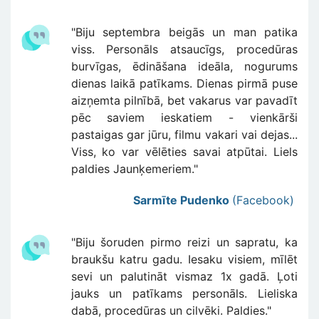
"Biju septembra beigās un man patika
viss. Personāls atsaucīgs, procedūras
burvīgas, ēdināšana ideāla, nogurums
dienas laikā patīkams. Dienas pirmā puse
aizņemta pilnībā, bet vakarus var pavadīt
pēc saviem ieskatiem - vienkārši
pastaigas gar jūru, filmu vakari vai dejas...
Viss, ko var vēlēties savai atpūtai. Liels
paldies Jaunķemeriem."
Sarmīte Pudenko
(Facebook)
"Biju šoruden pirmo reizi un sapratu, ka
braukšu katru gadu. Iesaku visiem, mīlēt
sevi un palutināt vismaz 1x gadā. Ļoti
jauks un patīkams personāls. Lieliska
dabā, procedūras un cilvēki. Paldies."