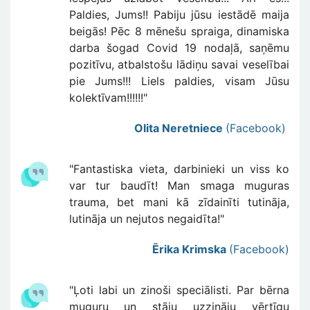
Paldies, Jums!! Pabiju jūsu iestādē maija
beigās! Pēc 8 mēnešu spraiga, dinamiska
darba šogad Covid 19 nodaļā, saņēmu
pozitīvu, atbalstošu lādiņu savai veselībai
pie Jums!!! Liels paldies, visam Jūsu
kolektīvam!!!!!!"
Olita Neretniece
(Facebook)
"Fantastiska vieta, darbinieki un viss ko
var tur baudīt! Man smaga muguras
trauma, bet mani kā zīdainīti tutināja,
lutināja un nejutos negaidīta!"
Ērika Krimska
(Facebook)
"Ļoti labi un zinoši speciālisti. Par bērna
muguru un stāju uzzināju vērtīgu