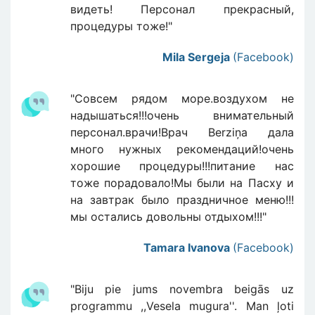
видеть! Персонал прекрасный,
процедуры тоже!"
Mila Sergeja
(Facebook)
"Совсем рядом море.воздухом не
надышаться!!!очень внимательный
персонал.врачи!Врач Berziņa дала
много нужных рекомендаций!очень
хорошие процедуры!!!питание нас
тоже порадовало!Мы были на Пасху и
на завтрак было праздничное меню!!!
мы остались довольны отдыхом!!!"
Tamara Ivanova
(Facebook)
"Biju pie jums novembra beigās uz
programmu ,,Vesela mugura''. Man ļoti