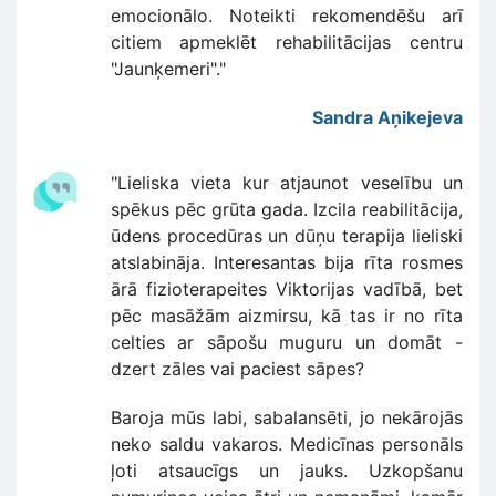
emocionālo. Noteikti rekomendēšu arī
citiem apmeklēt rehabilitācijas centru
"Jaunķemeri"."
Sandra Aņikejeva
"Lieliska vieta kur atjaunot veselību un
spēkus pēc grūta gada. Izcila reabilitācija,
ūdens procedūras un dūņu terapija lieliski
atslabināja. Interesantas bija rīta rosmes
ārā fizioterapeites Viktorijas vadībā, bet
pēc masāžām aizmirsu, kā tas ir no rīta
celties ar sāpošu muguru un domāt -
dzert zāles vai paciest sāpes?
Baroja mūs labi, sabalansēti, jo nekārojās
neko saldu vakaros. Medicīnas personāls
ļoti atsaucīgs un jauks. Uzkopšanu