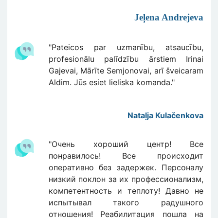
Jeļena Andrejeva
"Pateicos par uzmanību, atsaucību,
profesionālu palīdzību ārstiem Irinai
Gajevai, Mārīte Semjonovai, arī šveicaram
Aldim. Jūs esiet lieliska komanda."
Nataļja Kulačenkova
"Очень хороший центр! Все
понравилось! Все происходит
оперативно без задержек. Персоналу
низкий поклон за их профессионализм,
компетентность и теплоту! Давно не
испытывал такого радушного
отношения! Реабилитация пошла на