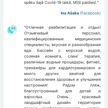
spēku šajā Covid-19 laikā. Mīļš paldies! "
Ina Ašaka
(Facebook)
"Отличная реабилитация и отдых!
Отзывчивый персонал,
квалифицированные медицинские
специалисты, вкусная и разнообразная
еда. Бассейн с морской водой,
соляная комната, слинг терапия,
различные водные процедуры, фитнес,
тренажёры для кардиотренировок и
много других занятий для
восстановления здоровья и улучшения
настроения! Рядом пляж,
благоустроенный для детей и
взрослых. Очень красивый
ландшафтный дизайн территории