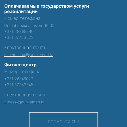
Оплачиваемые государством услуги
реабилитации
Номер телефона:
По рабочим дням до 16:00
+371 28369340
+371 67733522
Електронная почта:
uznemsana@jaunkemeri.lv
Фитнес центр
Номер телефона:
+371 26646022
+371 67733545
Електронная почта:
fitness@jaunkemeri.lv
ВСЕ КОНТАКТЫ