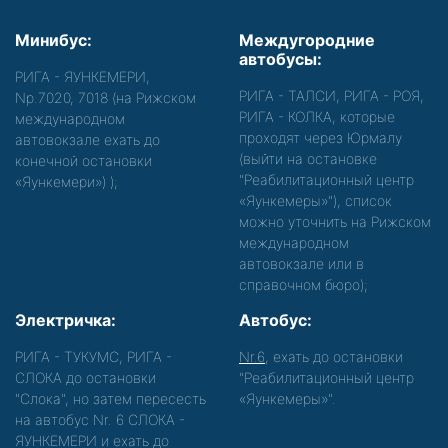
Минибус:
Междугородние
автобусы:
РИГА - ЯУНКЕМЕРИ,
РИГА - ТАЛСИ, РИГА - РОЯ,
Nр.7020, 7018 (на Рижском
РИГА - КОЛКА, которые
международном
проходят через Юрмалу
автовокзале ехать до
(выйти на остановке
конечной остановки
"Реабилитационный центр
«Яункемери»)
);
«Яункемеры»"), список
можно уточнить на Рижском
международном
автовокзале или в
справочном бюро);
Электричка:
Автобус:
РИГА - ТУКУМС, РИГА -
Nr.6
, ехать до остановки
СЛОКА до остановки
"Реабилитационный центр
"Слока", но затем пересесть
«Яункемеры»".
на автобус Nr. 6 СЛОКА -
ЯУНКЕМЕРИ и ехать до