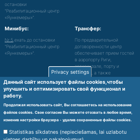
остановки
"Реабилитационный центр
«Яункемеры»".
Минибус:
Трансфер:
Nr.5
,ехать до остановки
По предварительной
"Реабилитационный центр
договоренности центр
«Яункемеры»".
обеспечивает прием гостей
в аэропорту Риги,
автовокзале, порту и
Privacy settings
вокзале, а также
сопровождение. Просьба
Данный сайт использует файлы cookies,чтобы
звонить, чтобы уточнить
улучшить и оптимизировать cвой функционал и
детали.
работу.
Обеспечиваем доступность среды для лиц с
Продолжая использовать сайт, Вы соглашаетесь на использование
функциональными нарушениями.
файлов cookies. Свое согласие Вы можете отозвать в любое время,
Footer
изменив настройки браузера - удалив сохраненные файлы cookies.
Vietnes karte
Noteikumi un privātuma politika
menu
Statistikas sīkdatnes (nepieciešamas, lai uzlabotu
vietnes darbību un pakalpojumus)