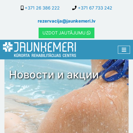
Перейти
+371 26 386 222
+371 67 733 242
к
основному
rezervacija@jaunkemeri.lv
содержанию
UZDOT JAUTĀJUMU
Новости и акции