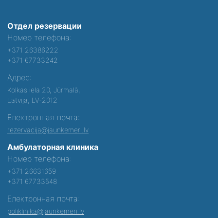
Отдел резервации
Номер телефона:
+371 26386222
+371 67733242
Адрес:
Kolkas iela 20, Jūrmalā,
Latvija, LV-2012
Електронная почта:
rezervacija@jaunkemeri.lv
Амбулаторная клиника
Номер телефона:
+371 26631659
+371 67733548
Електронная почта:
poliklinika@jaunkemeri.lv