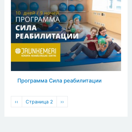
Программа Сила реабилитации
Нумерация
←
‹‹
Страница 2
Следующая
››
страниц
страница