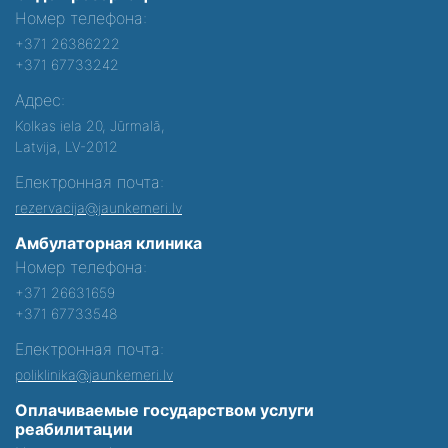
Номер телефона:
+371 26386222
+371 67733242
Адрес:
Kolkas iela 20, Jūrmalā,
Latvija, LV-2012
Електронная почта:
rezervacija@jaunkemeri.lv
Амбулаторная клиника
Номер телефона:
+371 26631659
+371 67733548
Електронная почта:
poliklinika@jaunkemeri.lv
Оплачиваемые государством услуги
реабилитации