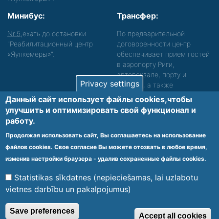
Минибус:
Трансфер:
Nr.5
,ехать до остановки
По предварительной
"Реабилитационный центр
договоренности центр
«Яункемеры»".
обеспечивает прием гостей
в аэропорту Риги,
автовокзале, порту и
Privacy settings
вокзале, а также
сопровождение. Просьба
Данный сайт использует файлы cookies,чтобы
звонить, чтобы уточнить
улучшить и оптимизировать cвой функционал и
детали.
работу.
Обеспечиваем доступность среды для лиц с
Продолжая использовать сайт, Вы соглашаетесь на использование
функциональными нарушениями.
файлов cookies. Свое согласие Вы можете отозвать в любое время,
Footer
изменив настройки браузера - удалив сохраненные файлы cookies.
Vietnes karte
Noteikumi un privātuma politika
menu
Statistikas sīkdatnes (nepieciešamas, lai uzlabotu
vietnes darbību un pakalpojumus)
© 2020 Kūrorta Rehabilitācijas Centrs - Jaunķemeri. Visas tiesības
Save preferences
Accept all cookies
aizsargātas.