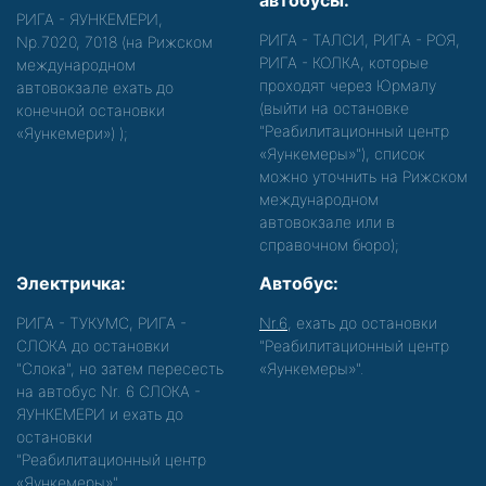
автобусы:
РИГА - ЯУНКЕМЕРИ,
РИГА - ТАЛСИ, РИГА - РОЯ,
Nр.7020, 7018 (на Рижском
РИГА - КОЛКА, которые
международном
проходят через Юрмалу
автовокзале ехать до
(выйти на остановке
конечной остановки
"Реабилитационный центр
«Яункемери»)
);
«Яункемеры»"), список
можно уточнить на Рижском
международном
автовокзале или в
справочном бюро);
Электричка:
Автобус:
РИГА - ТУКУМС, РИГА -
Nr.6
, ехать до остановки
СЛОКА до остановки
"Реабилитационный центр
"Слока", но затем пересесть
«Яункемеры»".
на автобус Nr. 6 СЛОКА -
ЯУНКЕМЕРИ и ехать до
остановки
"Реабилитационный центр
«Яункемеры»".