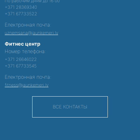
По рабочим дням до 16:00
+371 28369340
+371 67733522
Електронная почта:
uznemsana@jaunkemeri.lv
Фитнес центр
Номер телефона:
+371 26646022
+371 67733545
Електронная почта:
fitness@jaunkemeri.lv
ВСЕ КОНТАКТЫ