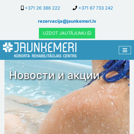
Перейти
+371 26 386 222
+371 67 733 242
к
основному
rezervacija@jaunkemeri.lv
содержанию
UZDOT JAUTĀJUMU
Новости и акции