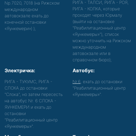
РИГА - ТАЛСИ, РИГА - РОЯ,
Nр.7020, 7018 (на Рижском
РИГА - КОЛКА, которые
международном
проходят через Юрмалу
автовокзале ехать до
(выйти на остановке
конечной остановки
"Реабилитационный центр
«Яункемери»)
);
«Яункемеры»"), список
можно уточнить на Рижском
международном
автовокзале или в
справочном бюро);
Электричка:
Автобус:
РИГА - ТУКУМС, РИГА -
Nr.6
, ехать до остановки
СЛОКА до остановки
"Реабилитационный центр
"Слока", но затем пересесть
«Яункемеры»".
на автобус Nr. 6 СЛОКА -
ЯУНКЕМЕРИ и ехать до
остановки
"Реабилитационный центр
«Яункемеры»".