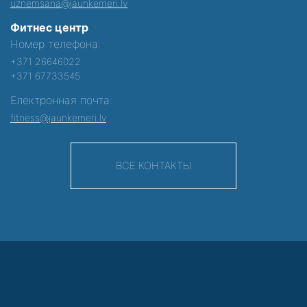
uznemsana@jaunkemeri.lv
Фитнес центр
Номер телефона:
+371 26646022
+371 67733545
Електронная почта:
fitness@jaunkemeri.lv
ВСЕ КОНТАКТЫ