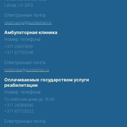
Latvija, LV-2012
Електронная почта:
rezervacija@jaunkemeri.lv
Амбулаторная клиника
Номер телефона:
+371 26631659
+371 67733548
Електронная почта:
poliklinika@jaunkemeri.lv
Оплачиваемые государством услуги
реабилитации
Номер телефона:
По рабочим дням до 16:00
+371 28369340
+371 67733522
Електронная почта: