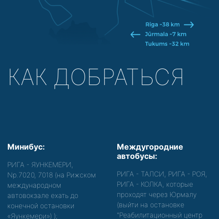
КАК ДОБРАТЬСЯ
Минибус:
Междугородние
автобусы:
РИГА - ЯУНКЕМЕРИ,
РИГА - ТАЛСИ, РИГА - РОЯ,
Nр.7020, 7018 (на Рижском
РИГА - КОЛКА, которые
международном
проходят через Юрмалу
автовокзале ехать до
(выйти на остановке
конечной остановки
"Реабилитационный центр
«Яункемери»)
);