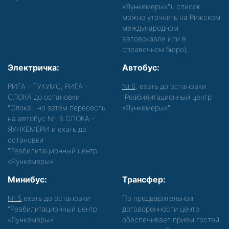
«Яункемеры»"), список
можно уточнить на Рижском
международном
автовокзале или в
справочном бюро);
Электричка:
Автобус:
РИГА - ТУКУМС, РИГА -
Nr.6
, ехать до остановки
СЛОКА до остановки
"Реабилитационный центр
"Слока", но затем пересесть
«Яункемеры»".
на автобус Nr. 6 СЛОКА -
ЯУНКЕМЕРИ и ехать до
остановки
"Реабилитационный центр
«Яункемеры»".
Минибус:
Трансфер:
Nr.5
,ехать до остановки
По предварительной
"Реабилитационный центр
договоренности центр
«Яункемеры»".
обеспечивает прием гостей