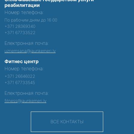
реабилитации
Номер телефона:
По рабочим дням до 16:00
+371 28369340
+371 67733522
Електронная почта:
uznemsana@jaunkemeri.lv
Фитнес центр
Номер телефона:
+371 26646022
+371 67733545
Електронная почта:
fitness@jaunkemeri.lv
ВСЕ КОНТАКТЫ