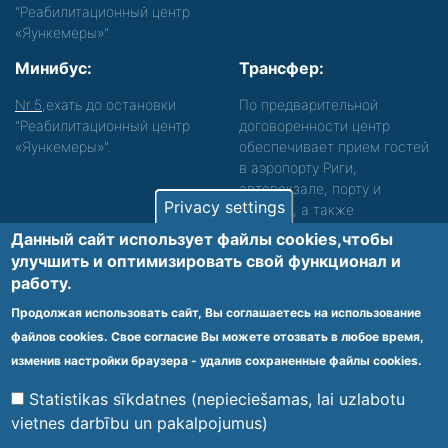
"Реабилитационный центр
«Яункемеры»".
Минибус:
Трансфер:
Nr.5
,ехать до остановки
По предварительной
"Реабилитационный центр
договоренности центр
«Яункемеры»".
обеспечивает прием гостей
в аэропорту Риги,
автовокзале, порту и
Privacy settings
вокзале, а также
сопровождение. Просьба
Данный сайт использует файлы cookies,чтобы
звонить, чтобы уточнить
улучшить и оптимизировать cвой функционал и
детали.
работу.
Обеспечиваем доступность среды для лиц с
Продолжая использовать сайт, Вы соглашаетесь на использование
функциональными нарушениями.
файлов cookies. Свое согласие Вы можете отозвать в любое время,
Footer
изменив настройки браузера - удалив сохраненные файлы cookies.
Vietnes karte
Noteikumi un privātuma politika
menu
Statistikas sīkdatnes (nepieciešamas, lai uzlabotu
vietnes darbību un pakalpojumus)