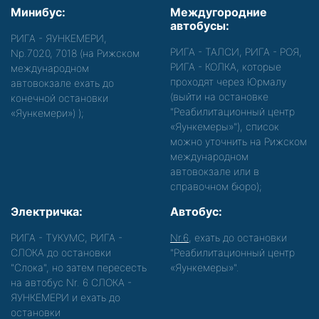
Минибус:
Междугородние
автобусы:
РИГА - ЯУНКЕМЕРИ,
РИГА - ТАЛСИ, РИГА - РОЯ,
Nр.7020, 7018 (на Рижском
РИГА - КОЛКА, которые
международном
проходят через Юрмалу
автовокзале ехать до
(выйти на остановке
конечной остановки
"Реабилитационный центр
«Яункемери»)
);
«Яункемеры»"), список
можно уточнить на Рижском
международном
автовокзале или в
справочном бюро);
Электричка:
Автобус:
РИГА - ТУКУМС, РИГА -
Nr.6
, ехать до остановки
СЛОКА до остановки
"Реабилитационный центр
"Слока", но затем пересесть
«Яункемеры»".
на автобус Nr. 6 СЛОКА -
ЯУНКЕМЕРИ и ехать до
остановки