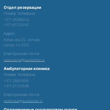
Отдел резервации
Номер телефона:
+371 26386222
+371 67733242
Адрес:
Kolkas iela 20, Jūrmalā,
Latvija, LV-2012
Електронная почта:
rezervacija@jaunkemeri.lv
Амбулаторная клиника
Номер телефона:
+371 26631659
+371 67733548
Електронная почта:
poliklinika@jaunkemeri.lv
Оплачиваемые государством услуги