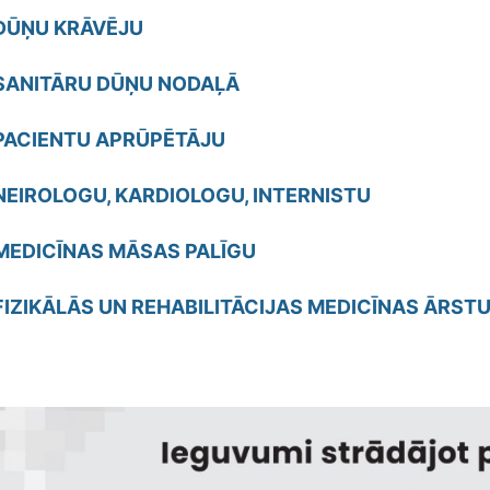
DŪŅU KRĀVĒJU
SANITĀRU DŪŅU NODAĻĀ
PACIENTU APRŪPĒTĀJU
NEIROLOGU, KARDIOLOGU, INTERNISTU
MEDICĪNAS MĀSAS PALĪGU
FIZIKĀLĀS UN REHABILITĀCIJAS MEDICĪNAS ĀRST
ls