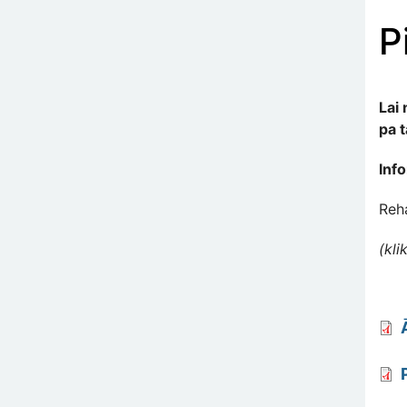
P
Lai
pa 
Info
Reha
(kli