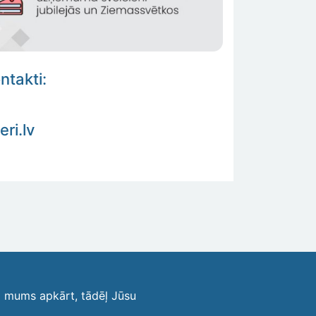
ntakti:
6
ri.lv
i mums apkārt, tādēļ Jūsu