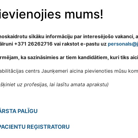
ievienojies mums!
 noskaidrotu sīkāku informāciju par interesējošo vakanci, 
tālruni +371 26262716 vai rakstot e-pastu uz
personals@j
rmējam, ka sazināsimies ar tiem kandidātiem, kuri tiks aic
bilitācijas centrs Jaunķemeri aicina pievienoties mūsu kom
kšķiniet uz profesijas, lai lasītu amata aprakstu)
ĀRSTA PALĪGU
PACIENTU REĢISTRATORU