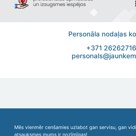
Personāla nodaļas ko
+371
2626271
personals@jaunkeme
Mēs vienmēr cenšamies uzlabot gan servisu, gan vid
atsauksmes mums ir nozīmīgas!