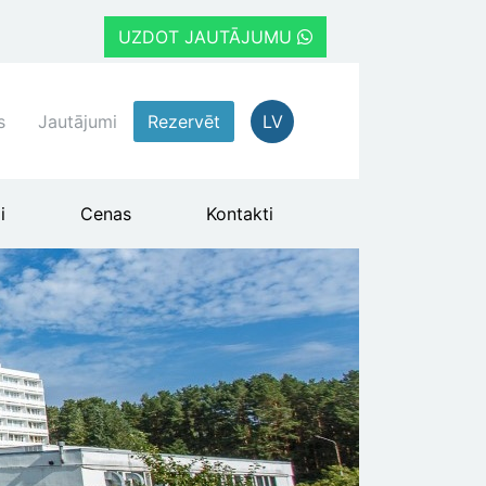
UZDOT JAUTĀJUMU
s
Jautājumi
Rezervēt
LV
i
Cenas
Kontakti