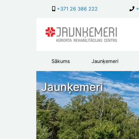
+371 26 386 222
+
Main
Sākums
Jaunķemeri
header
menu
Jaunķemeri