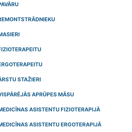
PAVĀRU
REMONTSTRĀDNIEKU
MASIERI
FIZIOTERAPEITU
ERGOTERAPEITU
ĀRSTU STAŽIERI
VISPĀRĒJĀS APRŪPES MĀSU
MEDICĪNAS ASISTENTU FIZIOTERAPIJĀ
MEDICĪNAS ASISTENTU ERGOTERAPIJĀ