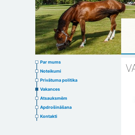
About
Par mums
V
us
Noteikumi
Privātuma politika
header
Vakances
menu
Atsauksmēm
Apdrošināšana
Kontakti