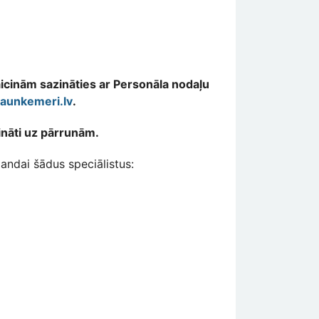
aicinām sazināties ar Personāla nodaļu
aunkemeri.lv
.
ināti uz pārrunām.
andai šādus speciālistus: