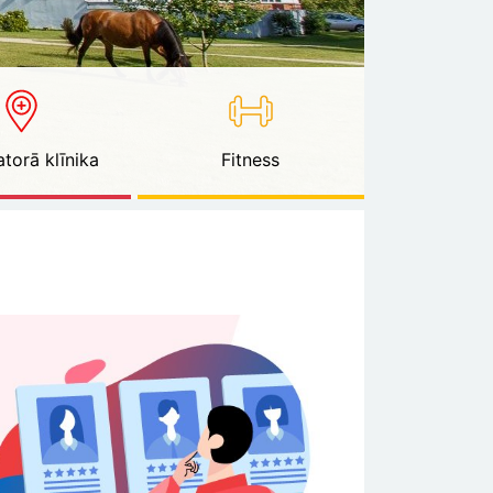
torā klīnika
Fitness