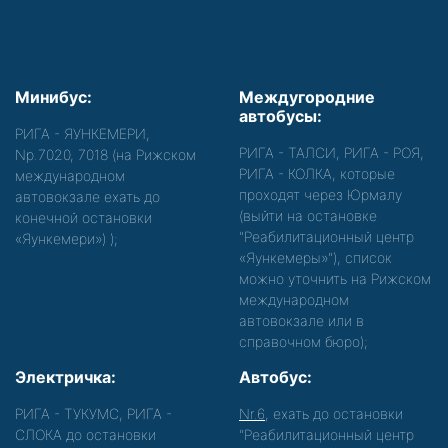
Минибус:
Междугородние
автобусы:
РИГА - ЯУНКЕМЕРИ,
РИГА - ТАЛСИ, РИГА - РОЯ,
Nр.7020, 7018 (на Рижском
РИГА - КОЛКА, которые
международном
проходят через Юрмалу
автовокзале ехать до
(выйти на остановке
конечной остановки
"Реабилитационный центр
«Яункемери»)
);
«Яункемеры»"), список
можно уточнить на Рижском
международном
автовокзале или в
справочном бюро);
Электричка:
Автобус:
РИГА - ТУКУМС, РИГА -
Nr.6
, ехать до остановки
СЛОКА до остановки
"Реабилитационный центр