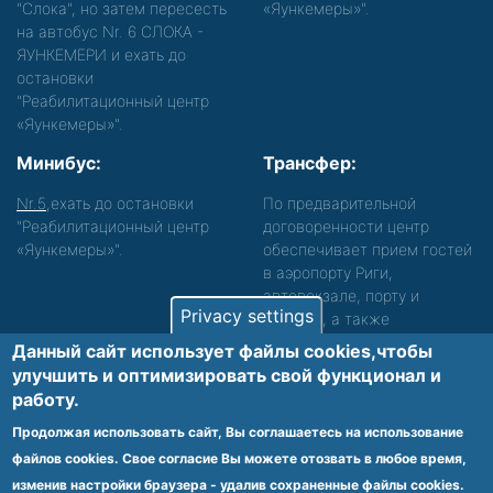
"Слока", но затем пересесть
«Яункемеры»".
на автобус Nr. 6 СЛОКА -
ЯУНКЕМЕРИ и ехать до
остановки
"Реабилитационный центр
«Яункемеры»".
Минибус:
Трансфер:
Nr.5
,ехать до остановки
По предварительной
"Реабилитационный центр
договоренности центр
«Яункемеры»".
обеспечивает прием гостей
в аэропорту Риги,
автовокзале, порту и
Privacy settings
вокзале, а также
сопровождение. Просьба
Данный сайт использует файлы cookies,чтобы
звонить, чтобы уточнить
улучшить и оптимизировать cвой функционал и
детали.
работу.
Обеспечиваем доступность среды для лиц с
Продолжая использовать сайт, Вы соглашаетесь на использование
функциональными нарушениями.
файлов cookies. Свое согласие Вы можете отозвать в любое время,
Footer
изменив настройки браузера - удалив сохраненные файлы cookies.