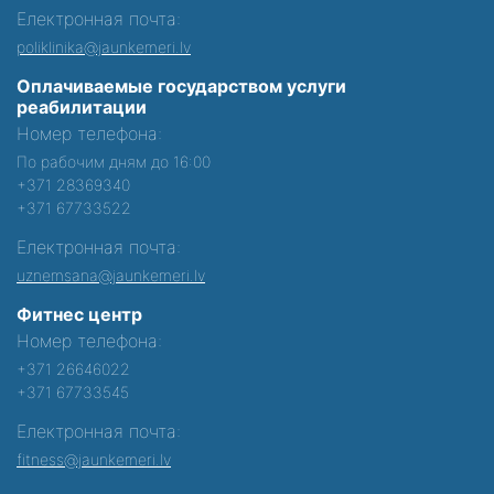
Електронная почта:
poliklinika@jaunkemeri.lv
Оплачиваемые государством услуги
реабилитации
Номер телефона:
По рабочим дням до 16:00
+371 28369340
+371 67733522
Електронная почта:
uznemsana@jaunkemeri.lv
Фитнес центр
Номер телефона:
+371 26646022
+371 67733545
Електронная почта:
fitness@jaunkemeri.lv