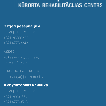
Отдел резервации
Номер телефона:
+371 26386222
+371 67733242
Адрес:
Kolkas iela 20, Jūrmalā,
Latvija, LV-2012
Електронная почта:
rezervacija@jaunkemeri.lv
Амбулаторная клиника
Номер телефона:
+371 26631659
+371 67733548