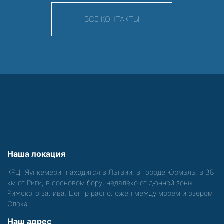
ВСЕ КОНТАКТЫ
Наша локация
КРЦ "Яункемери" находится в Латвии, в городе Юрмала, в 38
км от Риги, в сосновом бору, недалеко от дюнной зоны
Рижского залива. Центр расположен между морем и озером
Слока.
Наш адрес