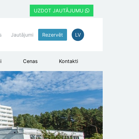
UZDOT JAUTĀJUMU
s
Jautājumi
Rezervēt
LV
i
Cenas
Kontakti