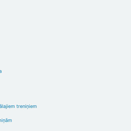
a
ālajiem treniņiem
miņām