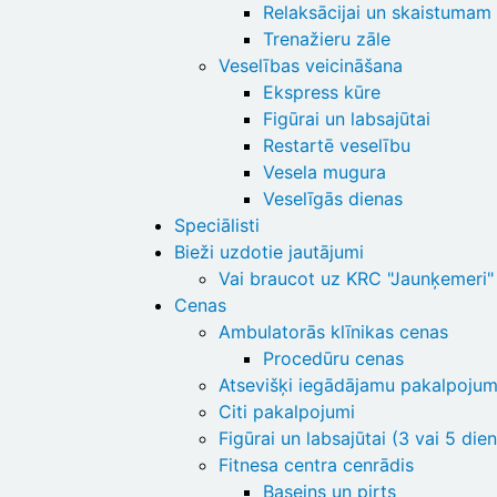
Relaksācijai un skaistumam
Trenažieru zāle
Veselības veicināšana
Ekspress kūre
Figūrai un labsajūtai
Restartē veselību
Vesela mugura
Veselīgās dienas
Speciālisti
Bieži uzdotie jautājumi
Vai braucot uz KRC "Jaunķemeri" 
Cenas
Ambulatorās klīnikas cenas
Procedūru cenas
Atsevišķi iegādājamu pakalpoju
Citi pakalpojumi
Figūrai un labsajūtai (3 vai 5 die
Fitnesa centra cenrādis
Baseins un pirts