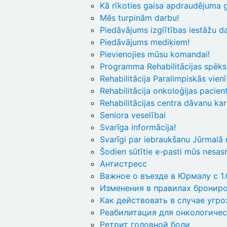
Kā rīkoties gaisa apdraudējuma 
Mēs turpinām darbu!
Piedāvājums izglītības iestāžu d
Piedāvājums mediķiem!
Pievienojies mūsu komandai!
Programma Rehabilitācijas spēks
Rehabilitācija Paralimpiskās vien
Rehabilitācija onkoloģijas pacien
Rehabilitācijas centra dāvanu kar
Seniora veselībai
Svarīga informācija!
Svarīgi par iebraukšanu Jūrmalā
Šodien sūtītie e-pasti mūs nesas
Антистресс
Важное о въезде в Юрмалу с 1
Изменения в правилах бронир
Как действовать в случае угр
Реабилитация для онкологичес
Ретрит головной боли