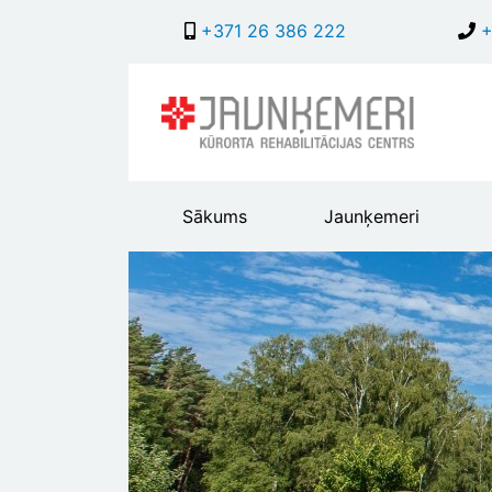
+371 26 386 222
+
Main
Sākums
Jaunķemeri
header
menu