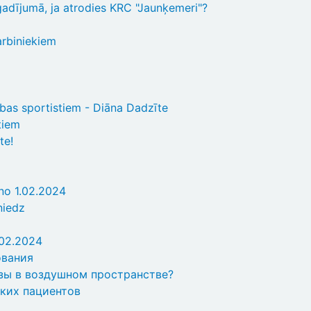
gadījumā, ja atrodies KRC "Jaunķemeri"?
arbiniekiem
ības sportistiem - Diāna Dadzīte
tiem
te!
 no 1.02.2024
niedz
.02.2024
ования
озы в воздушном пространстве?
ких пациентов