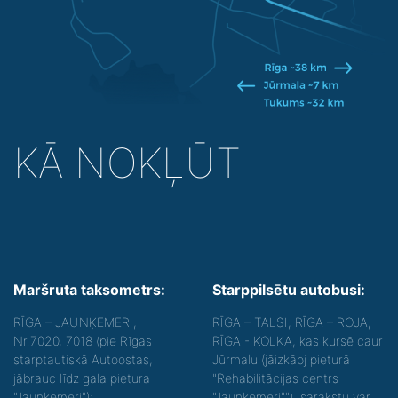
KĀ NOKĻŪT
Maršruta taksometrs:
Starppilsētu autobusi:
RĪGA – JAUNĶEMERI,
RĪGA – TALSI, RĪGA – ROJA,
Nr.7020, 7018 (pie Rīgas
RĪGA - KOLKA, kas kursē caur
starptautiskā Autoostas,
Jūrmalu (jāizkāpj pieturā
jābrauc līdz gala pietura
"Rehabilitācijas centrs
"Jaunķemeri");
"Jaunķemeri""), sarakstu var