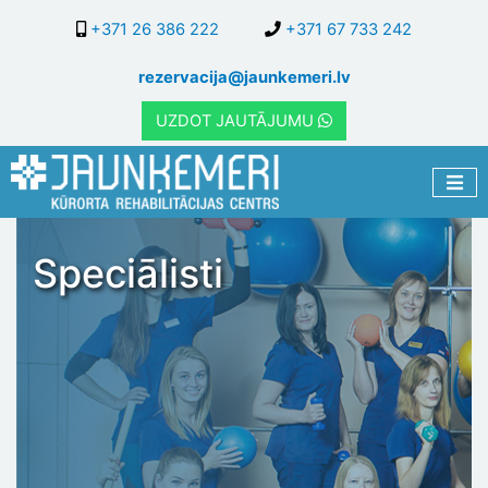
Pārlekt
+371 26 386 222
+371 67 733 242
uz
galveno
rezervacija@jaunkemeri.lv
saturu
UZDOT JAUTĀJUMU
Speciālisti