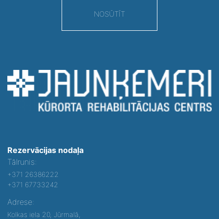
NOSŪTĪT
Rezervācijas nodaļa
Tālrunis:
+371 26386222
+371 67733242
Adrese:
Kolkas iela 20, Jūrmalā,