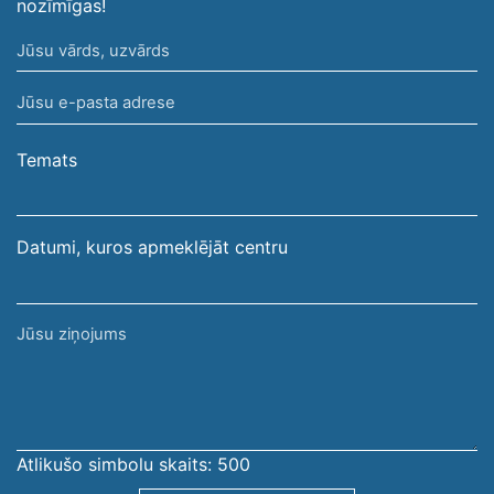
nozīmīgas!
Jūsu
vārds,
Jūsu
uzvārds
e-
pasta
Temats
adrese
Datumi, kuros apmeklējāt centru
Jūsu
ziņojums
Atlikušo simbolu skaits:
500