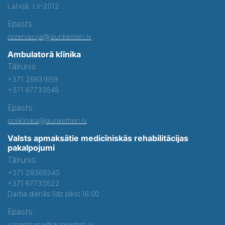
Latvijā, LV-2012
Epasts:
rezervacija@jaunkemeri.lv
Ambulatorā klīnika
Tālrunis:
+371 26631659
+371 67733548
Epasts:
poliklinika@jaunkemeri.lv
Valsts apmaksātie medicīniskās rehabilitācijas
pakalpojumi
Tālrunis:
+371 28369340
+371 67733522
Darba dienās līdz plkst.16:00
Epasts:
uznemsana@jaunkemeri.lv