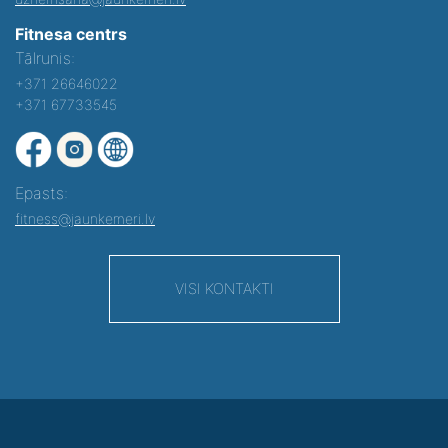
Fitnesa centrs
Tālrunis:
+371 26646022
+371 67733545
Epasts:
fitness@jaunkemeri.lv
VISI KONTAKTI