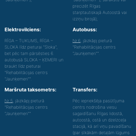
precizēt Rīgas
starptautiskajā Autoostā vai
izziņu birojā);
Elektrovilciens:
Autobuss:
RĪGA – TUKUMS, RĪGA –
Nr.6
, jāizkāpj pieturā
SLOKA līdz pieturai "Sloka",
"Rehabilitācijas centrs
bet pēc tam pārsēsties 6.
"Jaunķemeri"".
autobusā SLOKA – ĶEMERI un
braukt līdz pieturai
"Rehabilitācijas centrs
"Jaunķemeri"".
Maršruta taksometrs:
Transfers:
Nr.5
, jāizkāpj pieturā
Pēc iepriekšēja pasūtījuma
"Rehabilitācijas centrs
centrs nodrošina viesu
"Jaunķemeri""
sagaidīšanu Rīgas lidostā,
autoostā, ostā un dzelzceļa
stacijā, kā arī viņu pavadīšanu
(par sīkākām detaļām lūgums