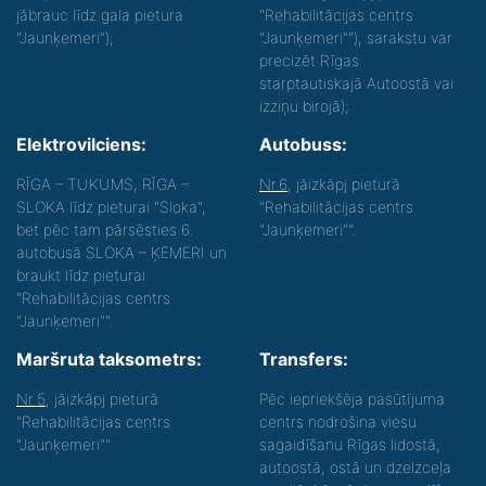
jābrauc līdz gala pietura
"Rehabilitācijas centrs
"Jaunķemeri");
"Jaunķemeri""), sarakstu var
precizēt Rīgas
starptautiskajā Autoostā vai
izziņu birojā);
Elektrovilciens:
Autobuss:
RĪGA – TUKUMS, RĪGA –
Nr.6
, jāizkāpj pieturā
SLOKA līdz pieturai "Sloka",
"Rehabilitācijas centrs
bet pēc tam pārsēsties 6.
"Jaunķemeri"".
autobusā SLOKA – ĶEMERI un
braukt līdz pieturai
"Rehabilitācijas centrs
"Jaunķemeri"".
Maršruta taksometrs:
Transfers:
Nr.5
, jāizkāpj pieturā
Pēc iepriekšēja pasūtījuma
"Rehabilitācijas centrs
centrs nodrošina viesu
"Jaunķemeri""
sagaidīšanu Rīgas lidostā,
autoostā, ostā un dzelzceļa