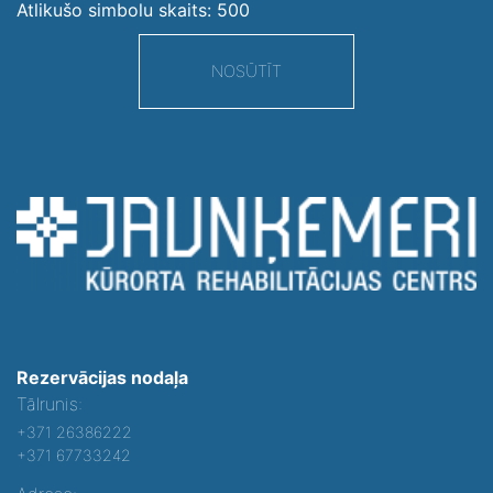
Atlikušo simbolu skaits:
500
NOSŪTĪT
Rezervācijas nodaļa
Tālrunis:
+371 26386222
+371 67733242