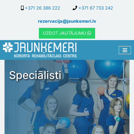
Pārlekt
+371 26 386 222
+371 67 733 242
uz
galveno
rezervacija@jaunkemeri.lv
saturu
UZDOT JAUTĀJUMU
Speciālisti