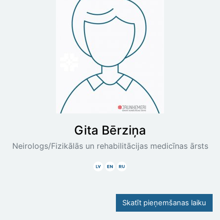
Gita
Bērziņa
Neirologs/Fizikālās un rehabilitācijas medicīnas ārsts
Latviski
Angliski
Krieviski
Skatīt pieņemšanas laiku