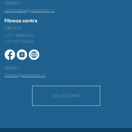
Epasts:
uznemsana@jaunkemeri.lv
Fitnesa centrs
Tālrunis:
+371 26646022
+371 67733545
Epasts:
fitness@jaunkemeri.lv
VISI KONTAKTI