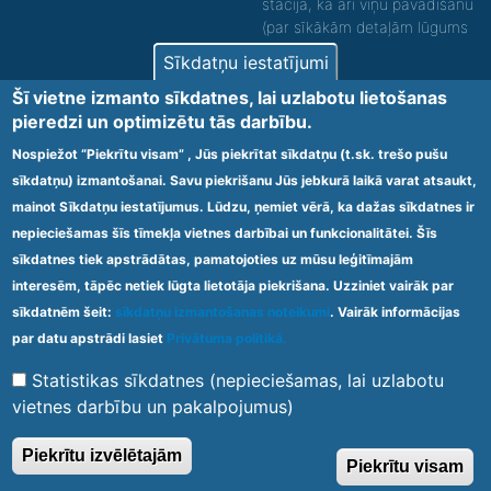
stacijā, kā arī viņu pavadīšanu
(par sīkākām detaļām lūgums
zvanīt).
Sīkdatņu iestatījumi
Nodrošinām vides piekļūstamību personām ar
Šī vietne izmanto sīkdatnes, lai uzlabotu lietošanas
funkcionāliem traucējumiem! SIA „Sanare-KRC
pieredzi un optimizētu tās darbību.
Jaunķemeri”, Kolkas ielā 20, Jūrmalā ir nodrošināta vides
piekļūstamība personām ar funkcionāliem traucējumiem,
Nospiežot “Piekrītu visam” , Jūs piekrītat sīkdatņu (t.sk. trešo pušu
tādejādi nodrošinot atbilstību Ministru kabineta
sīkdatņu) izmantošanai. Savu piekrišanu Jūs jebkurā laikā varat atsaukt,
2009.gada 20.janvāra noteikumos Nr.60 „Noteikumi par
mainot Sīkdatņu iestatījumus. Lūdzu, ņemiet vērā, ka dažas sīkdatnes ir
obligātajām prasībām ārstniecības iestādēm un to
struktūrvienībām” minētajām prasībām.
nepieciešamas šīs tīmekļa vietnes darbībai un funkcionalitātei. Šīs
sīkdatnes tiek apstrādātas, pamatojoties uz mūsu leģitīmajām
interesēm, tāpēc netiek lūgta lietotāja piekrišana. Uzziniet vairāk par
Ārstniecības iestādes kods 1300 – 64003
sīkdatnēm šeit:
sīkdatņu izmantošanas noteikumi
. Vairāk informācijas
Footer
par datu apstrādi lasiet
Privātuma politikā.
Vietnes karte
Noteikumi un privātuma politika
menu
Statistikas sīkdatnes (nepieciešamas, lai uzlabotu
vietnes darbību un pakalpojumus)
© 2020 Kūrorta Rehabilitācijas Centrs - Jaunķemeri. Visas tiesības
Piekrītu izvēlētajām
Piekrītu visam
aizsargātas.