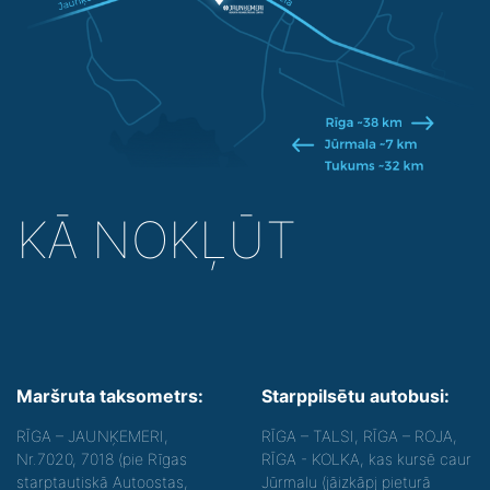
KĀ NOKĻŪT
Maršruta taksometrs:
Starppilsētu autobusi:
RĪGA – JAUNĶEMERI,
RĪGA – TALSI, RĪGA – ROJA,
Nr.7020, 7018 (pie Rīgas
RĪGA - KOLKA, kas kursē caur
starptautiskā Autoostas,
Jūrmalu (jāizkāpj pieturā