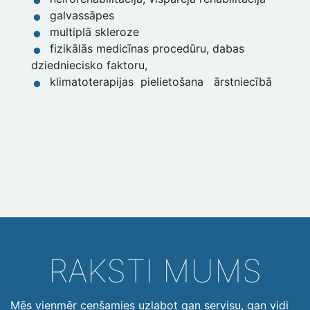
galvassāpes
multiplā skleroze
fizikālās medicīnas procedūru, dabas
dziedniecisko faktoru,
klimatoterapijas pielietošana ārstniecībā
RAKSTI MUMS
Mēs vienmēr cenšamies uzlabot gan servisu, gan vidi