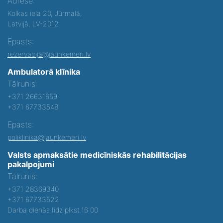
Adrese:
Kolkas iela 20, Jūrmalā,
Latvijā, LV-2012
Epasts:
rezervacija@jaunkemeri.lv
Ambulatorā klīnika
Tālrunis:
+371 26631659
+371 67733548
Epasts:
poliklinika@jaunkemeri.lv
Valsts apmaksātie medicīniskās rehabilitācijas
pakalpojumi
Tālrunis:
+371 28369340
+371 67733522
Darba dienās līdz plkst.16:00