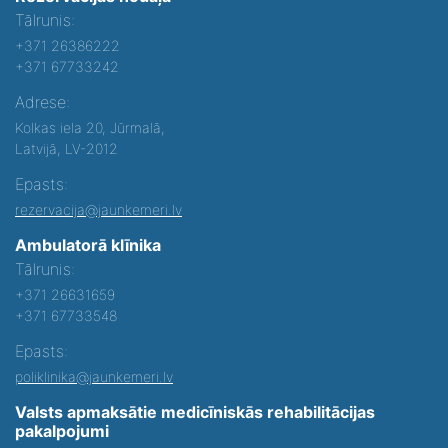
Tālrunis:
+371 26386222
+371 67733242
Adrese:
Kolkas iela 20, Jūrmalā,
Latvijā, LV-2012
Epasts:
rezervacija@jaunkemeri.lv
Ambulatorā klīnika
Tālrunis:
+371 26631659
+371 67733548
Epasts:
poliklinika@jaunkemeri.lv
Valsts apmaksātie medicīniskās rehabilitācijas
pakalpojumi