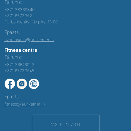
Tālrunis:
+371 28369340
+371 67733522
Darba dienās līdz plkst.16:00
Epasts:
uznemsana@jaunkemeri.lv
Fitnesa centrs
Tālrunis:
+371 26646022
+371 67733545
Epasts:
fitness@jaunkemeri.lv
VISI KONTAKTI