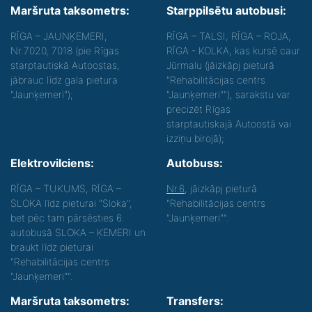
Maršruta taksometrs:
Starppilsētu autobusi:
RĪGA – JAUNĶEMERI,
RĪGA – TALSI, RĪGA – ROJA,
Nr.7020, 7018 (pie Rīgas
RĪGA - KOLKA, kas kursē caur
starptautiskā Autoostas,
Jūrmalu (jāizkāpj pieturā
jābrauc līdz gala pietura
"Rehabilitācijas centrs
"Jaunķemeri");
"Jaunķemeri""), sarakstu var
precizēt Rīgas
starptautiskajā Autoostā vai
izziņu birojā);
Elektrovilciens:
Autobuss:
RĪGA – TUKUMS, RĪGA –
Nr.6
, jāizkāpj pieturā
SLOKA līdz pieturai "Sloka",
"Rehabilitācijas centrs
bet pēc tam pārsēsties 6.
"Jaunķemeri"".
autobusā SLOKA – ĶEMERI un
braukt līdz pieturai
"Rehabilitācijas centrs
"Jaunķemeri"".
Maršruta taksometrs:
Transfers: