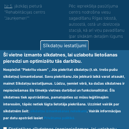
Nr.5
, jāizkāpj pieturā
Pēc iepriekšēja pasūtījuma
"Rehabilitācijas centrs
centrs nodrošina viesu
"Jaunķemeri""
sagaidīšanu Rīgas lidostā,
autoostā, ostā un dzelzceļa
stacijā, kā arī viņu pavadīšanu
(par sīkākām detaļām lūgums
zvanīt).
Sīkdatņu iestatījumi
Nodrošinām vides piekļūstamību personām ar
Šī vietne izmanto sīkdatnes, lai uzlabotu lietošanas
funkcionāliem traucējumiem! SIA „Sanare-KRC
pieredzi un optimizētu tās darbību.
Jaunķemeri”, Kolkas ielā 20, Jūrmalā ir nodrošināta vides
piekļūstamība personām ar funkcionāliem traucējumiem,
Nospiežot “Piekrītu visam” , Jūs piekrītat sīkdatņu (t.sk. trešo pušu
tādejādi nodrošinot atbilstību Ministru kabineta
sīkdatņu) izmantošanai. Savu piekrišanu Jūs jebkurā laikā varat atsaukt,
2009.gada 20.janvāra noteikumos Nr.60 „Noteikumi par
mainot Sīkdatņu iestatījumus. Lūdzu, ņemiet vērā, ka dažas sīkdatnes ir
obligātajām prasībām ārstniecības iestādēm un to
struktūrvienībām” minētajām prasībām.
nepieciešamas šīs tīmekļa vietnes darbībai un funkcionalitātei. Šīs
sīkdatnes tiek apstrādātas, pamatojoties uz mūsu leģitīmajām
interesēm, tāpēc netiek lūgta lietotāja piekrišana. Uzziniet vairāk par
Ārstniecības iestādes kods 1300 – 64003
sīkdatnēm šeit:
sīkdatņu izmantošanas noteikumi
. Vairāk informācijas
Footer
par datu apstrādi lasiet
Privātuma politikā.
Vietnes karte
Noteikumi un privātuma politika
menu