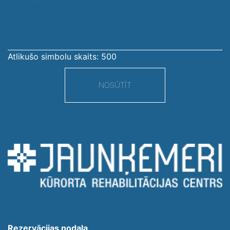
ziņojums
Atlikušo simbolu skaits:
500
NOSŪTĪT
Rezervācijas nodaļa