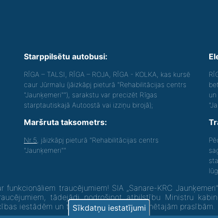
Starppilsētu autobusi:
El
RĪGA – TALSI, RĪGA – ROJA, RĪGA - KOLKA, kas kursē
RĪ
caur Jūrmalu (jāizkāpj pieturā "Rehabilitācijas centrs
be
"Jaunķemeri""), sarakstu var precizēt Rīgas
un 
starptautiskajā Autoostā vai izziņu birojā);
"J
Maršruta taksometrs:
Tr
Nr.5
, jāizkāpj pieturā "Rehabilitācijas centrs
Pē
"Jaunķemeri""
sa
st
lū
 funkcionāliem traucējumiem! SIA „Sanare-KRC Jaunķemeri”, K
raucējumiem, tādejādi nodrošinot atbilstību Ministru kabi
ecības iestādēm un to struktūrvienībām” minētajām prasībām.
Sīkdatņu iestatījumi