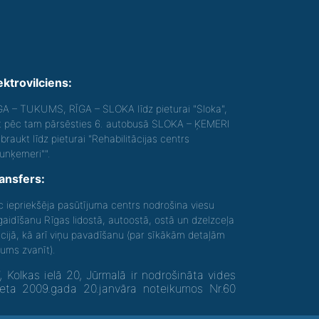
ektrovilciens:
GA – TUKUMS, RĪGA – SLOKA līdz pieturai "Sloka",
t pēc tam pārsēsties 6. autobusā SLOKA – ĶEMERI
braukt līdz pieturai "Rehabilitācijas centrs
aunķemeri"".
ansfers:
c iepriekšēja pasūtījuma centrs nodrošina viesu
gaidīšanu Rīgas lidostā, autoostā, ostā un dzelzceļa
acijā, kā arī viņu pavadīšanu (par sīkākām detaļām
gums zvanīt).
olkas ielā 20, Jūrmalā ir nodrošināta vides
neta 2009.gada 20.janvāra noteikumos Nr.60