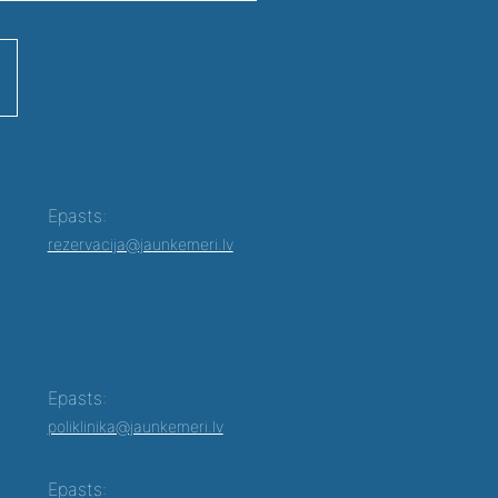
Epasts:
rezervacija@jaunkemeri.lv
Epasts:
poliklinika@jaunkemeri.lv
Epasts: