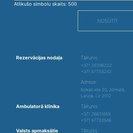
Atlikušo simbolu skaits:
500
NOSŪTĪT
Rezervācijas nodaļa
Tālrunis:
+371 26386222
+371 67733242
Adrese:
Kolkas iela 20, Jūrmalā,
Latvijā, LV-2012
Ambulatorā klīnika
Tālrunis:
+371 26631659
+371 67733548
Valsts apmaksātie
Tālrunis: