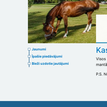
News
Ka
Jaunumi
menu
Īpašie piedāvājumi
Visos 
Bieži uzdotie jautājumi
mantām
P.S. N