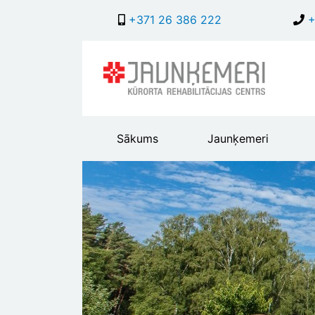
+371 26 386 222
+
Main
Sākums
Jaunķemeri
header
menu