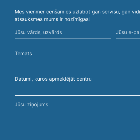
Mēs vienmēr cenšamies uzlabot gan servisu, gan vid
atsauksmes mums ir nozīmīgas!
Jūsu
Jūsu
vārds,
e-
uzvārds
pasta
Temats
adrese
Datumi, kuros apmeklējāt centru
Jūsu
ziņojums