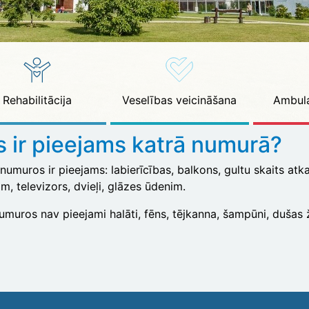
Rehabilitācija
Veselības veicināšana
Ambula
s ir pieejams katrā numurā?
numuros ir pieejams: labierīcības, balkons, gultu skaits at
, televizors, dvieļi, glāzes ūdenim.
umuros nav pieejami halāti, fēns, tējkanna, šampūni, dušas ž