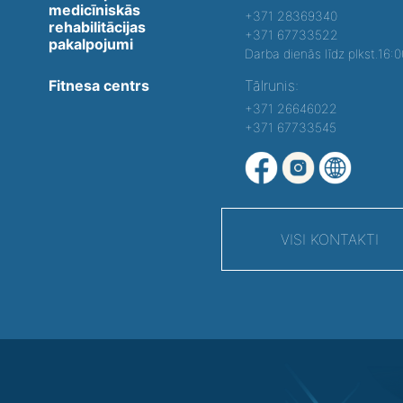
medicīniskās
+371 28369340
rehabilitācijas
+371 67733522
pakalpojumi
Darba dienās līdz plkst.16:
Fitnesa centrs
Tālrunis:
+371 26646022
+371 67733545
VISI KONTAKTI