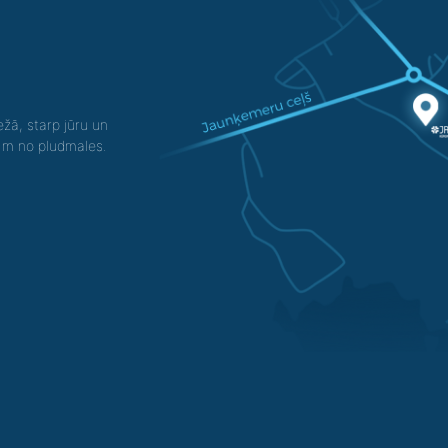
žā, starp jūru un
0 m no pludmales.