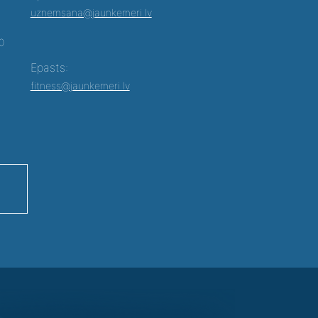
uznemsana@jaunkemeri.lv
00
Epasts:
fitness@jaunkemeri.lv