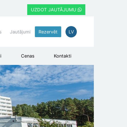
UZDOT JAUTĀJUMU
s
Jautājumi
Rezervēt
LV
i
Cenas
Kontakti