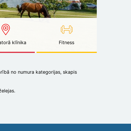
torā klīnika
Fitness
karībā no numura kategorijas, skapis
elejas.