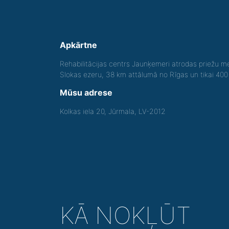
Apkārtne
Rehabilitācijas centrs Jaunķemeri atrodas priežu me
Slokas ezeru, 38 km attālumā no Rīgas un tikai 40
Mūsu adrese
Kolkas iela 20, Jūrmala, LV-2012
KĀ NOKĻŪT