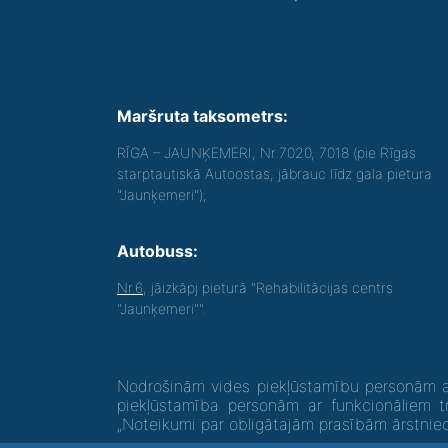
Maršruta taksometrs:
RĪGA – JAUNĶEMERI, Nr.7020, 7018 (pie Rīgas
starptautiskā Autoostas, jābrauc līdz gala pietura
"Jaunķemeri");
Autobuss:
Nr.6
, jāizkāpj pieturā "Rehabilitācijas centrs
"Jaunķemeri"".
Nodrošinām vides piekļūstamību personām ar
piekļūstamība personām ar funkcionāliem t
„Noteikumi par obligātajām prasībām ārstni