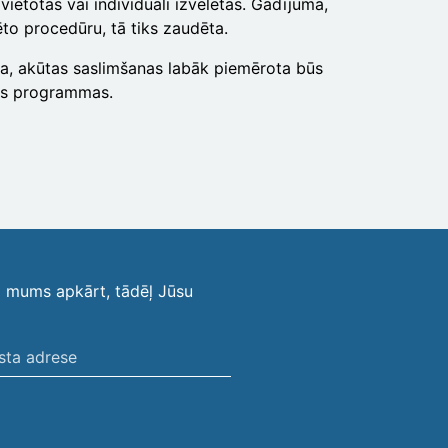
ietotas vai individuāli izvēlētas. Gadījumā,
ēto procedūru, tā tiks zaudēta.
ma, akūtas saslimšanas labāk piemērota būs
nas programmas.
i mums apkārt, tādēļ Jūsu