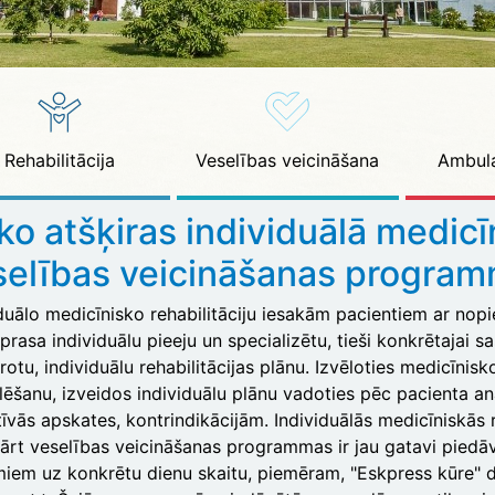
Rehabilitācija
Veselības veicināšana
Ambula
ko atšķiras individuālā medicī
selības veicināšanas progra
iduālo medicīnisko rehabilitāciju iesakām pacientiem ar no
prasa individuālu pieeju un specializētu, tieši konkrētajai
otu, individuālu rehabilitācijas plānu. Izvēloties medicīnisko
lēšanu, izveidos individuālu plānu vadoties pēc pacienta a
īvās apskates, kontrindikācijām. Individuālās medicīniskās r
ārt veselības veicināšanas programmas ir jau gatavi pied
iem uz konkrētu dienu skaitu, piemēram, "Eskpress kūre" 