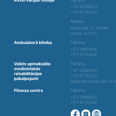
+371 26386222
+371 67733242
Adrese:
Kolkas iela 20, Jūrmalā,
Latvijā, LV-2012
Ambulatorā klīnika
Tālrunis:
+371 26631659
+371 67733548
Valsts apmaksātie
Tālrunis:
medicīniskās
+371 28369340
rehabilitācijas
+371 67733522
pakalpojumi
Darba dienās līdz plkst.16:
Fitnesa centrs
Tālrunis:
+371 26646022
+371 67733545