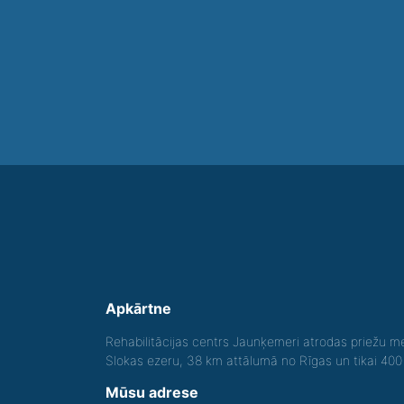
Apkārtne
Rehabilitācijas centrs Jaunķemeri atrodas priežu me
Slokas ezeru, 38 km attālumā no Rīgas un tikai 40
Mūsu adrese