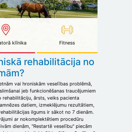
torā klīnika
Fitness
niskā rehabilitācija no
mmām?
pietnām vai hroniskām veselības problēmā,
 saslimšanai jeb funkcionēšanas traucējumiem
 rehabilitāciju, ārsts, veiks pacienta
namnēzes datiem, izmeklējumu rezultātiem,
ehabilitācijas ilgums ir sākot no 7 dienām.
āvājumi ar nokomplektētiem procedūru
divām dienām, "Restartē veselību" piecām