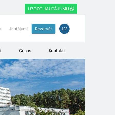
UZDOT JAUTĀJUMU
s
Jautājumi
Rezervēt
LV
i
Cenas
Kontakti