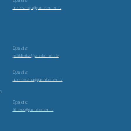
rezervacija@jaunkemeri.lv
Epasts:
poliklinika@jaunkemeri.lv
Epasts:
uznemsana@jaunkemeri.lv
00
Epasts:
fitness@jaunkemeri.lv