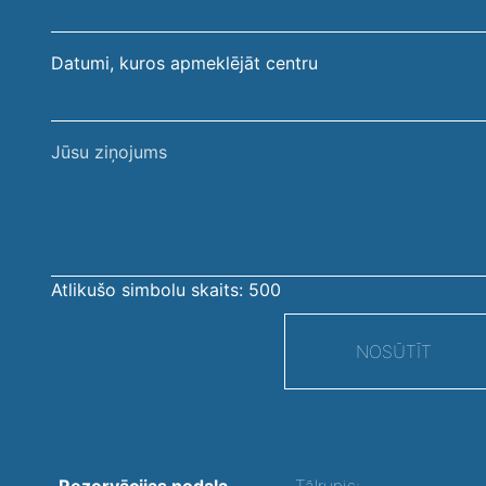
Datumi, kuros apmeklējāt centru
Jūsu
ziņojums
Atlikušo simbolu skaits:
500
NOSŪTĪT
Rezervācijas nodaļa
Tālrunis: