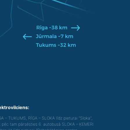
ektrovilciens:
GA – TUKUMS, RĪGA – SLOKA līdz pieturai "Sloka",
t pēc tam pārsēsties 6. autobusā SLOKA – ĶEMERI