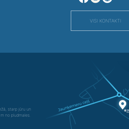
VISI KONTAKTI
žā, starp jūru un
0 m no pludmales.