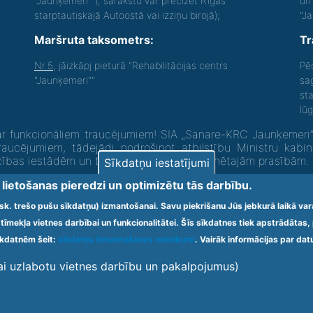
"Jaunķemeri""), sarakstu var precizēt Rīgas
un 
starptautiskajā Autoostā vai izziņu birojā);
"J
Maršruta taksometrs:
Tr
Nr.5
, jāizkāpj pieturā "Rehabilitācijas centrs
Pē
"Jaunķemeri""
sa
st
lū
 funkcionāliem traucējumiem! SIA „Sanare-KRC Jaunķemeri”, K
raucējumiem, tādejādi nodrošinot atbilstību Ministru kabi
ecības iestādēm un to struktūrvienībām” minētajām prasībām.
Sīkdatņu iestatījumi
u lietošanas pieredzi un optimizētu tās darbību.
t.sk. trešo pušu sīkdatņu) izmantošanai. Savu piekrišanu Jūs jebkurā laikā va
tīmekļa vietnes darbībai un funkcionalitātei. Šīs sīkdatnes tiek apstrādāta
Viet
sīkdatnēm šeit:
sīkdatņu izmantošanas noteikumi
. Vairāk informācijas par dat
lai uzlabotu vietnes darbību un pakalpojumus)
tiesības aizsargātas.