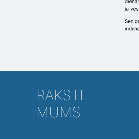
dienām
ja ves
Senio
indivi
RAKSTI
MUMS