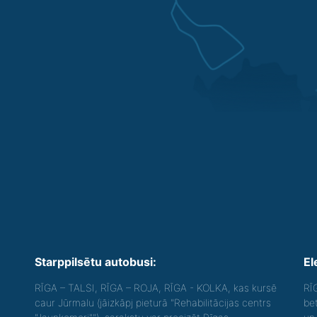
Starppilsētu autobusi:
El
RĪGA – TALSI, RĪGA – ROJA, RĪGA - KOLKA, kas kursē
RĪ
caur Jūrmalu (jāizkāpj pieturā "Rehabilitācijas centrs
be