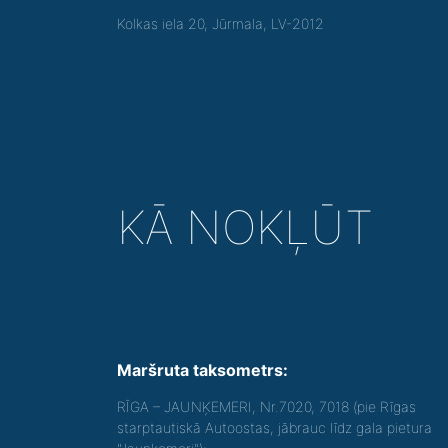
Kolkas iela 20, Jūrmala, LV-2012
KĀ NOKĻŪT
Maršruta taksometrs:
RĪGA – JAUNĶEMERI, Nr.7020, 7018 (pie Rīgas
starptautiskā Autoostas, jābrauc līdz gala pietura