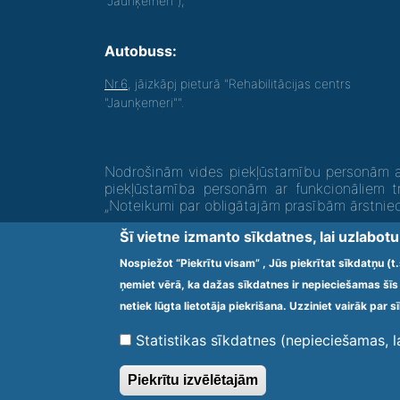
"Jaunķemeri");
Autobuss:
Nr.6
, jāizkāpj pieturā "Rehabilitācijas centrs
"Jaunķemeri"".
Nodrošinām vides piekļūstamību personām ar
piekļūstamība personām ar funkcionāliem t
„Noteikumi par obligātajām prasībām ārstni
Šī vietne izmanto sīkdatnes, lai uzlabot
Ārstniecības iestādes kods 1300 – 64003
Nospiežot “Piekrītu visam” , Jūs piekrītat sīkdatņu (
ņemiet vērā, ka dažas sīkdatnes ir nepieciešamas šīs 
Footer
netiek lūgta lietotāja piekrišana. Uzziniet vairāk par 
menu
Statistikas sīkdatnes (nepieciešamas, 
Piekrītu izvēlētajām
© 2020 Kūrorta Rehabilitācijas Centrs - Jaunķemeri. Visas 