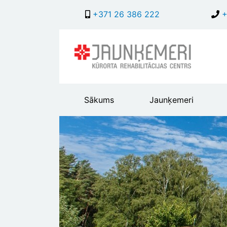
+371 26 386 222
+
Main
Sākums
Jaunķemeri
header
menu