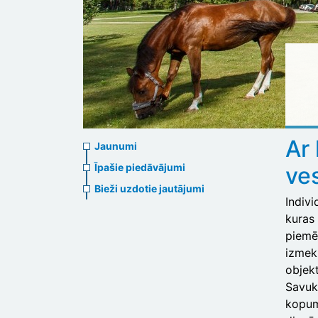
News
Ar 
Jaunumi
menu
Īpašie piedāvājumi
ve
Bieži uzdotie jautājumi
Indiv
kuras 
piemēr
izmek
objekt
Savuk
kopum