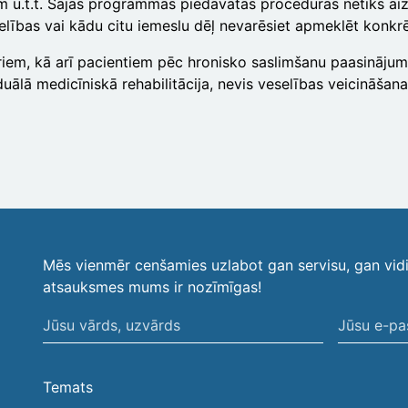
 u.t.t. Šajās programmās piedāvātās procedūras netiks aizv
elības vai kādu citu iemeslu dēļ nevarēsiet apmeklēt konkr
riem, kā arī pacientiem pēc hronisko saslimšanu paasināju
duālā medicīniskā rehabilitācija, nevis veselības veicināša
Mēs vienmēr cenšamies uzlabot gan servisu, gan vid
atsauksmes mums ir nozīmīgas!
Jūsu
Jūsu
vārds,
e-
uzvārds
pasta
Temats
adrese