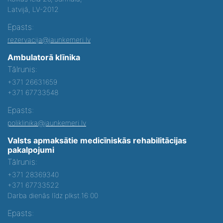
Latvijā, LV-2012
Epasts:
rezervacija@jaunkemeri.lv
Ambulatorā klīnika
Tālrunis:
+371 26631659
+371 67733548
Epasts:
poliklinika@jaunkemeri.lv
Valsts apmaksātie medicīniskās rehabilitācijas
pakalpojumi
Tālrunis:
+371 28369340
+371 67733522
Darba dienās līdz plkst.16:00
Epasts: