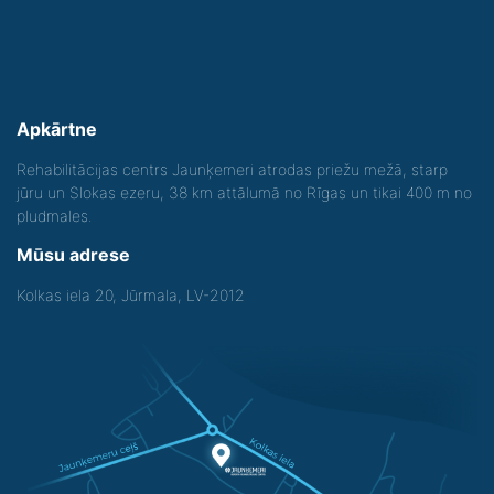
Apkārtne
Rehabilitācijas centrs Jaunķemeri atrodas priežu mežā, starp
jūru un Slokas ezeru, 38 km attālumā no Rīgas un tikai 400 m no
pludmales.
Mūsu adrese
Kolkas iela 20, Jūrmala, LV-2012