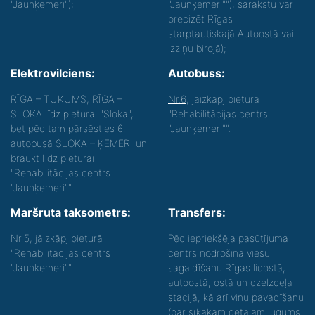
"Jaunķemeri");
"Jaunķemeri""), sarakstu var
precizēt Rīgas
starptautiskajā Autoostā vai
izziņu birojā);
Elektrovilciens:
Autobuss:
RĪGA – TUKUMS, RĪGA –
Nr.6
, jāizkāpj pieturā
SLOKA līdz pieturai "Sloka",
"Rehabilitācijas centrs
bet pēc tam pārsēsties 6.
"Jaunķemeri"".
autobusā SLOKA – ĶEMERI un
braukt līdz pieturai
"Rehabilitācijas centrs
"Jaunķemeri"".
Maršruta taksometrs:
Transfers:
Nr.5
, jāizkāpj pieturā
Pēc iepriekšēja pasūtījuma
"Rehabilitācijas centrs
centrs nodrošina viesu
"Jaunķemeri""
sagaidīšanu Rīgas lidostā,
autoostā, ostā un dzelzceļa
stacijā, kā arī viņu pavadīšanu
(par sīkākām detaļām lūgums