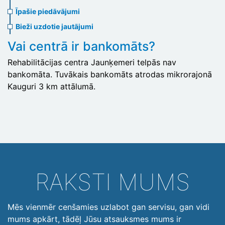
menu
Īpašie piedāvājumi
Bieži uzdotie jautājumi
Vai centrā ir bankomāts?
Rehabilitācijas centra Jaunķemeri telpās nav
bankomāta. Tuvākais bankomāts atrodas mikrorajonā
Kauguri 3 km attālumā.
RAKSTI MUMS
Mēs vienmēr cenšamies uzlabot gan servisu, gan vidi
mums apkārt, tādēļ Jūsu atsauksmes mums ir