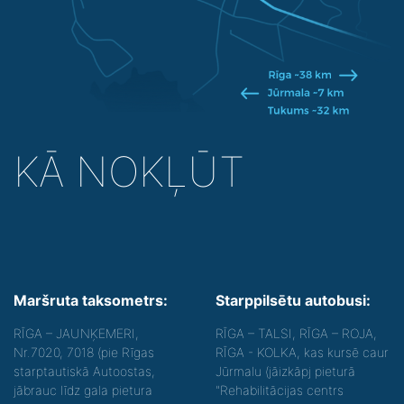
KĀ NOKĻŪT
Maršruta taksometrs:
Starppilsētu autobusi:
RĪGA – JAUNĶEMERI,
RĪGA – TALSI, RĪGA – ROJA,
Nr.7020, 7018 (pie Rīgas
RĪGA - KOLKA, kas kursē caur
starptautiskā Autoostas,
Jūrmalu (jāizkāpj pieturā
jābrauc līdz gala pietura
"Rehabilitācijas centrs