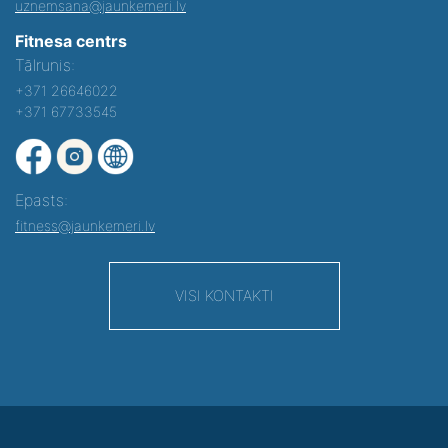
uznemsana@jaunkemeri.lv
Fitnesa centrs
Tālrunis:
+371 26646022
+371 67733545
Epasts:
fitness@jaunkemeri.lv
VISI KONTAKTI