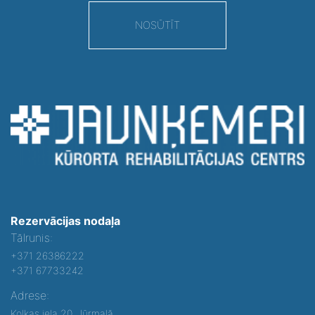
NOSŪTĪT
Rezervācijas nodaļa
Tālrunis:
+371 26386222
+371 67733242
Adrese:
Kolkas iela 20, Jūrmalā,