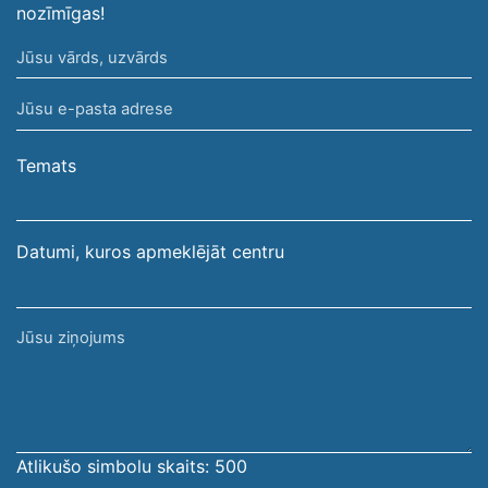
nozīmīgas!
Jūsu
vārds,
Jūsu
uzvārds
e-
pasta
Temats
adrese
Datumi, kuros apmeklējāt centru
Jūsu
ziņojums
Atlikušo simbolu skaits:
500