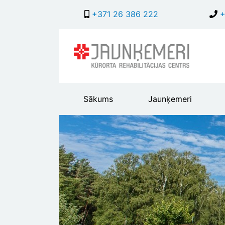
+371 26 386 222
+
Main
Sākums
Jaunķemeri
header
menu