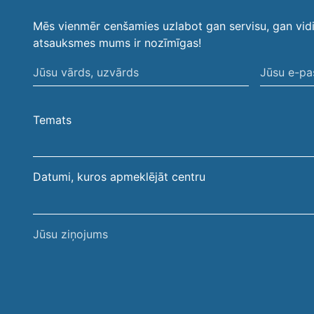
Mēs vienmēr cenšamies uzlabot gan servisu, gan vid
atsauksmes mums ir nozīmīgas!
Jūsu
Jūsu
vārds,
e-
uzvārds
pasta
Temats
adrese
Datumi, kuros apmeklējāt centru
Jūsu
ziņojums