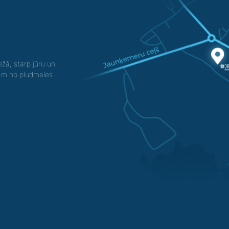
žā, starp jūru un
0 m no pludmales.