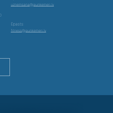
uznemsana@jaunkemeri.lv
00
Epasts:
fitness@jaunkemeri.lv