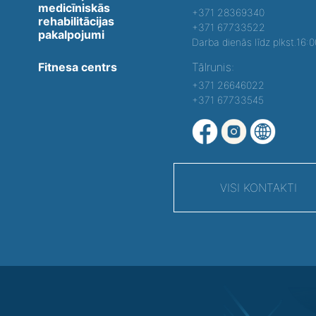
medicīniskās
+371 28369340
rehabilitācijas
+371 67733522
pakalpojumi
Darba dienās līdz plkst.16:
Fitnesa centrs
Tālrunis:
+371 26646022
+371 67733545
VISI KONTAKTI