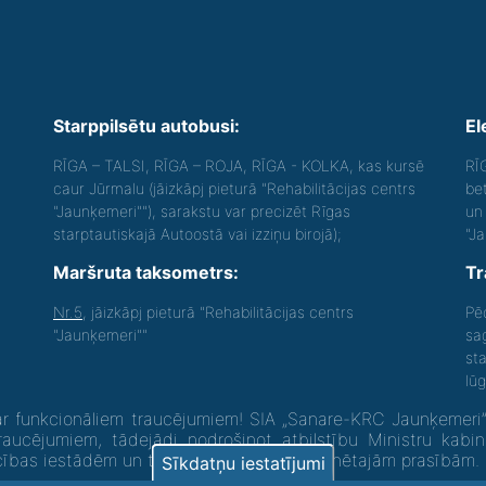
Starppilsētu autobusi:
El
RĪGA – TALSI, RĪGA – ROJA, RĪGA - KOLKA, kas kursē
RĪ
caur Jūrmalu (jāizkāpj pieturā "Rehabilitācijas centrs
be
"Jaunķemeri""), sarakstu var precizēt Rīgas
un 
starptautiskajā Autoostā vai izziņu birojā);
"J
Maršruta taksometrs:
Tr
Nr.5
, jāizkāpj pieturā "Rehabilitācijas centrs
Pē
"Jaunķemeri""
sa
st
lū
 funkcionāliem traucējumiem! SIA „Sanare-KRC Jaunķemeri”, K
raucējumiem, tādejādi nodrošinot atbilstību Ministru kabi
ecības iestādēm un to struktūrvienībām” minētajām prasībām.
Sīkdatņu iestatījumi