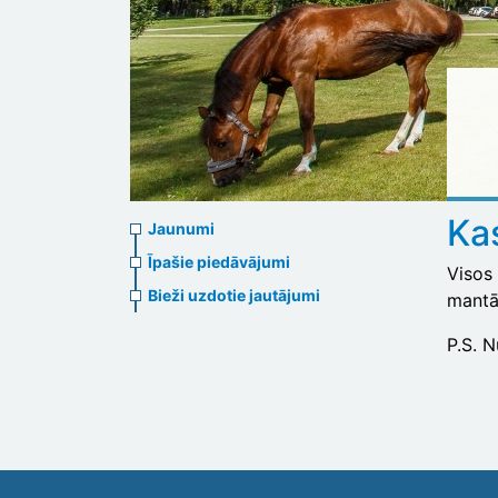
News
Ka
Jaunumi
menu
Īpašie piedāvājumi
Visos 
Bieži uzdotie jautājumi
mantām
P.S. N