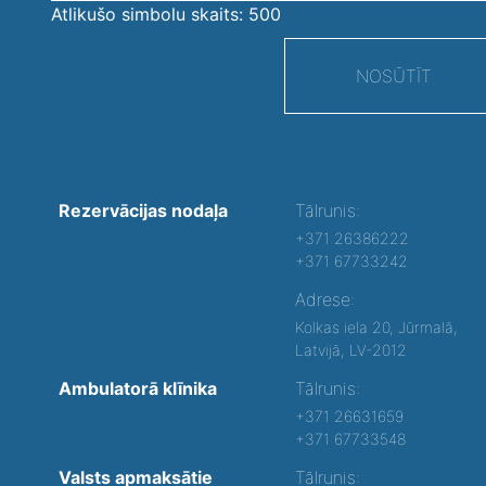
Atlikušo simbolu skaits:
500
NOSŪTĪT
Rezervācijas nodaļa
Tālrunis:
+371 26386222
+371 67733242
Adrese:
Kolkas iela 20, Jūrmalā,
Latvijā, LV-2012
Ambulatorā klīnika
Tālrunis:
+371 26631659
+371 67733548
Valsts apmaksātie
Tālrunis: