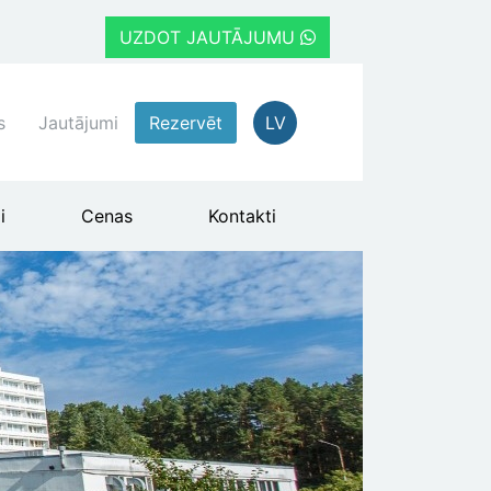
UZDOT JAUTĀJUMU
s
Jautājumi
Rezervēt
LV
i
Cenas
Kontakti