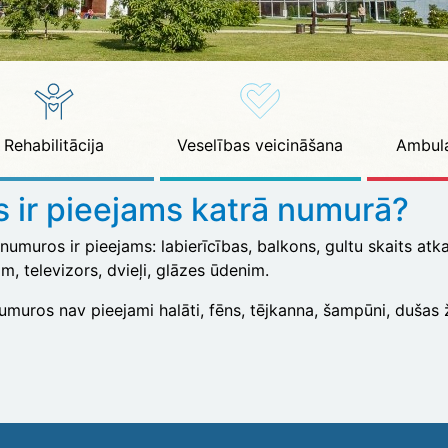
Rehabilitācija
Veselības veicināšana
Ambula
s ir pieejams katrā numurā?
numuros ir pieejams: labierīcības, balkons, gultu skaits at
, televizors, dvieļi, glāzes ūdenim.
umuros nav pieejami halāti, fēns, tējkanna, šampūni, dušas ž