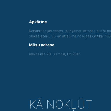
Apkārtne
Rehabilitācijas centrs Jaunķemeri atrodas priežu me
Slokas ezeru, 38 km attālumā no Rīgas un tikai 40
Mūsu adrese
Kolkas iela 20, Jūrmala, LV-2012
KĀ NOKĻŪT