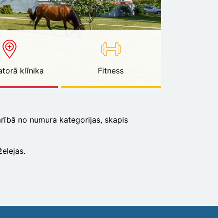
torā klīnika
Fitness
karībā no numura kategorijas, skapis
elejas.