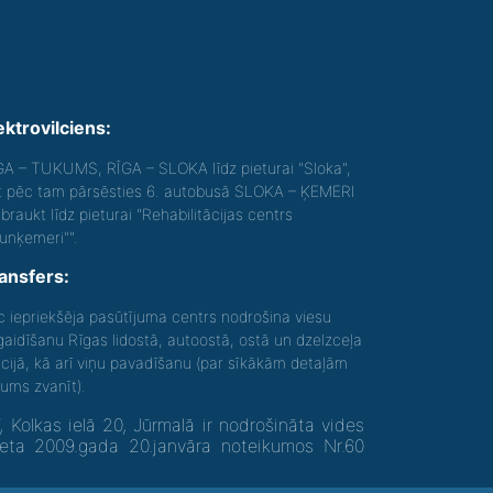
ektrovilciens:
GA – TUKUMS, RĪGA – SLOKA līdz pieturai "Sloka",
t pēc tam pārsēsties 6. autobusā SLOKA – ĶEMERI
braukt līdz pieturai "Rehabilitācijas centrs
aunķemeri"".
ansfers:
c iepriekšēja pasūtījuma centrs nodrošina viesu
gaidīšanu Rīgas lidostā, autoostā, ostā un dzelzceļa
acijā, kā arī viņu pavadīšanu (par sīkākām detaļām
gums zvanīt).
olkas ielā 20, Jūrmalā ir nodrošināta vides
neta 2009.gada 20.janvāra noteikumos Nr.60