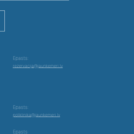
Epasts:
rezervacija@jaunkemeri.lv
Epasts:
poliklinika@jaunkemeri.lv
Epasts: