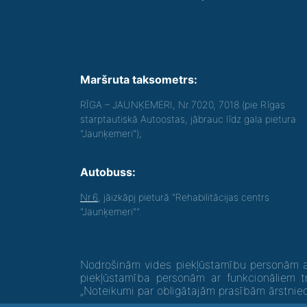
Maršruta taksometrs:
RĪGA – JAUNĶEMERI, Nr.7020, 7018 (pie Rīgas
starptautiskā Autoostas, jābrauc līdz gala pietura
"Jaunķemeri");
Autobuss:
Nr.6
, jāizkāpj pieturā "Rehabilitācijas centrs
"Jaunķemeri"".
Nodrošinām vides piekļūstamību personām ar
piekļūstamība personām ar funkcionāliem t
„Noteikumi par obligātajām prasībām ārstni