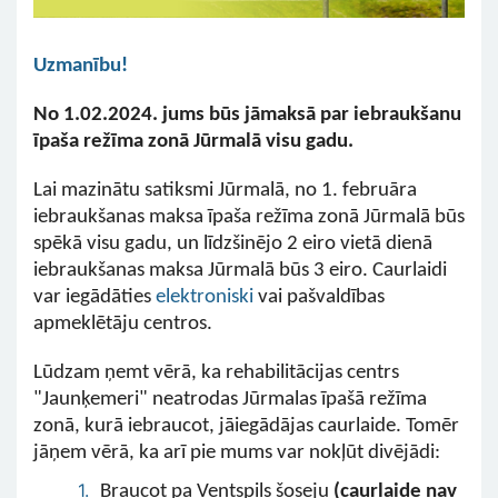
Uzmanību!
No 1.02.2024. jums būs jāmaksā par iebraukšanu
īpaša režīma zonā Jūrmalā visu gadu.
Lai mazinātu satiksmi Jūrmalā, no 1. februāra
iebraukšanas maksa īpaša režīma zonā Jūrmalā būs
spēkā visu gadu, un līdzšinējo 2 eiro vietā dienā
iebraukšanas maksa Jūrmalā būs 3 eiro. Caurlaidi
var iegādāties
elektroniski
vai pašvaldības
apmeklētāju centros.
Lūdzam ņemt vērā, ka rehabilitācijas centrs
"Jaunķemeri" neatrodas Jūrmalas īpašā režīma
zonā, kurā iebraucot, jāiegādājas caurlaide. Tomēr
jāņem vērā, ka arī pie mums var nokļūt divējādi:
Braucot pa Ventspils šoseju
(caurlaide nav