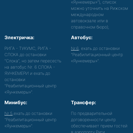
«Яункемеры»"), список
можно уточнить на Рижском
международном
автовокзале или в
справочном бюро);
Электричка:
Автобус:
РИГА - ТУКУМС, РИГА -
Nr.6
, ехать до остановки
СЛОКА до остановки
"Реабилитационный центр
"Слока", но затем пересесть
«Яункемеры»".
на автобус Nr. 6 СЛОКА -
ЯУНКЕМЕРИ и ехать до
остановки
"Реабилитационный центр
«Яункемеры»".
Минибус:
Трансфер:
Nr.5
,ехать до остановки
По предварительной
"Реабилитационный центр
договоренности центр
«Яункемеры»".
обеспечивает прием гостей
в аэропорту Риги,