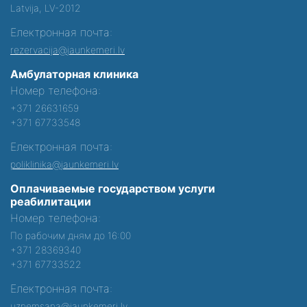
Latvija, LV-2012
Електронная почта:
rezervacija@jaunkemeri.lv
Амбулаторная клиника
Номер телефона:
+371 26631659
+371 67733548
Електронная почта:
poliklinika@jaunkemeri.lv
Оплачиваемые государством услуги
реабилитации
Номер телефона:
По рабочим дням до 16:00
+371 28369340
+371 67733522
Електронная почта:
uznemsana@jaunkemeri.lv