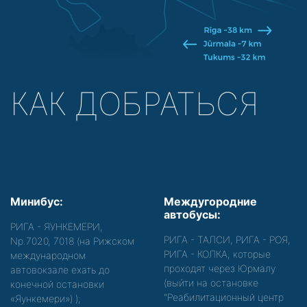
КАК ДОБРАТЬСЯ
Минибус:
Междугородние
автобусы:
РИГА - ЯУНКЕМЕРИ,
РИГА - ТАЛСИ, РИГА - РОЯ,
Nр.7020, 7018 (на Рижском
РИГА - КОЛКА, которые
международном
проходят через Юрмалу
автовокзале ехать до
(выйти на остановке
конечной остановки
"Реабилитационный центр
«Яункемери»)
);