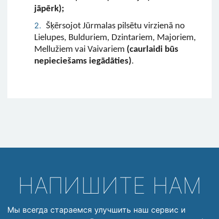
jāpērk);
Šķērsojot Jūrmalas pilsētu virzienā no
Lielupes, Bulduriem, Dzintariem, Majoriem,
Mellužiem vai Vaivariem
(caurlaidi būs
nepieciešams iegādāties)
.
НАПИШИТЕ НАМ
Мы всегда стараемся улучшить наш сервис и