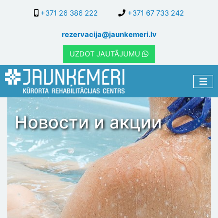
Перейти
+371 26 386 222
+371 67 733 242
к
основному
rezervacija@jaunkemeri.lv
содержанию
UZDOT JAUTĀJUMU
Новости и акции