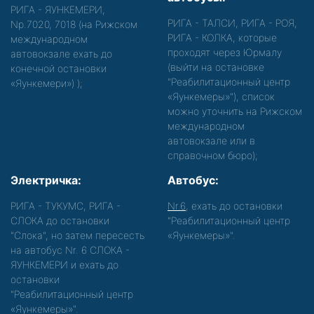
РИГА - ЯУНКЕМЕРИ,
РИГА - ТАЛСИ, РИГА - РОЯ,
Nр.7020, 7018 (на Рижском
РИГА - КОЛКА, которые
международном
проходят через Юрмалу
автовокзале ехать до
(выйти на остановке
конечной остановки
"Реабилитационный центр
«Яункемери»)
);
«Яункемеры»"), список
можно уточнить на Рижском
международном
автовокзале или в
справочном бюро);
Электричка:
Автобус:
РИГА - ТУКУМС, РИГА -
Nr.6
, ехать до остановки
СЛОКА до остановки
"Реабилитационный центр
"Слока", но затем пересесть
«Яункемеры»".
на автобус Nr. 6 СЛОКА -
ЯУНКЕМЕРИ и ехать до
остановки
"Реабилитационный центр
«Яункемеры»".