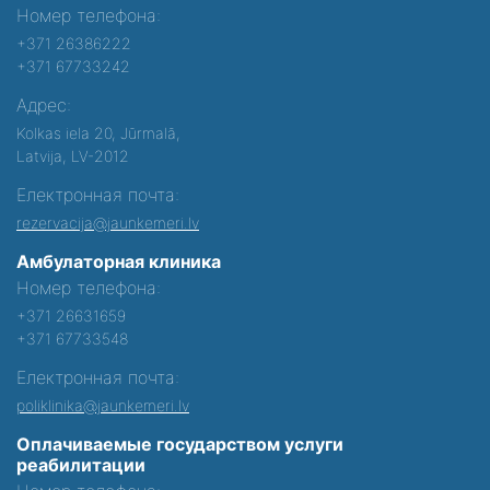
Номер телефона:
+371 26386222
+371 67733242
Адрес:
Kolkas iela 20, Jūrmalā,
Latvija, LV-2012
Електронная почта:
rezervacija@jaunkemeri.lv
Амбулаторная клиника
Номер телефона:
+371 26631659
+371 67733548
Електронная почта:
poliklinika@jaunkemeri.lv
Оплачиваемые государством услуги
реабилитации