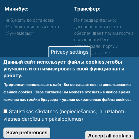
Минибус:
Трансфер:
Nr.5
,ехать до остановки
По предварительной
"Реабилитационный центр
договоренности центр
«Яункемеры»".
обеспечивает прием гостей
в аэропорту Риги,
автовокзале, порту и
Privacy settings
вокзале, а также
сопровождение. Просьба
Данный сайт использует файлы cookies,чтобы
звонить, чтобы уточнить
улучшить и оптимизировать cвой функционал и
детали.
работу.
Обеспечиваем доступность среды для лиц с
Продолжая использовать сайт, Вы соглашаетесь на использование
функциональными нарушениями.
файлов cookies. Свое согласие Вы можете отозвать в любое время,
Footer
изменив настройки браузера - удалив сохраненные файлы cookies.
Vietnes karte
Noteikumi un privātuma politika
menu
Statistikas sīkdatnes (nepieciešamas, lai uzlabotu
vietnes darbību un pakalpojumus)
© 2020 Kūrorta Rehabilitācijas Centrs - Jaunķemeri. Visas tiesības
Save preferences
Accept all cookies
aizsargātas.