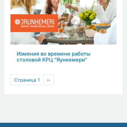
Измения во времени работы
столовой КРЦ "Яункемери"
Нумерация
Страница 1
Следующая
››
страниц
страница