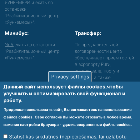
ЯУНКЕМЕРИ и ехать до
остановки
"Реабилитационный центр
«Яункемеры»".
Минибус:
Трансфер:
Nr.5
,ехать до остановки
По предварительной
"Реабилитационный центр
договоренности центр
«Яункемеры»".
обеспечивает прием гостей
в аэропорту Риги,
автовокзале, порту и
Privacy settings
вокзале, а также
сопровождение. Просьба
Данный сайт использует файлы cookies,чтобы
звонить, чтобы уточнить
улучшить и оптимизировать cвой функционал и
детали.
работу.
Обеспечиваем доступность среды для лиц с
Продолжая использовать сайт, Вы соглашаетесь на использование
функциональными нарушениями.
файлов cookies. Свое согласие Вы можете отозвать в любое время,
Footer
изменив настройки браузера - удалив сохраненные файлы cookies.
Vietnes karte
Noteikumi un privātuma politika
menu
Statistikas sīkdatnes (nepieciešamas, lai uzlabotu