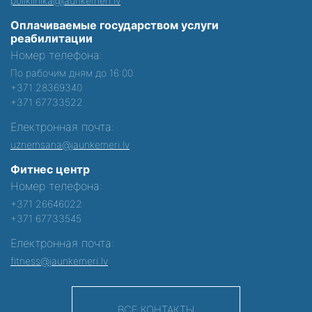
poliklinika@jaunkemeri.lv
Оплачиваемые государством услуги
реабилитации
Номер телефона:
По рабочим дням до 16:00
+371 28369340
+371 67733522
Електронная почта:
uznemsana@jaunkemeri.lv
Фитнес центр
Номер телефона:
+371 26646022
+371 67733545
Електронная почта:
fitness@jaunkemeri.lv
ВСЕ КОНТАКТЫ