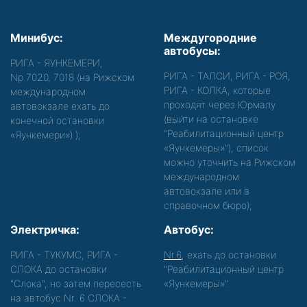
Минибус:
Междугородние
автобусы:
РИГА - ЯУНКЕМЕРИ,
РИГА - ТАЛСИ, РИГА - РОЯ,
Nр.7020, 7018 (на Рижском
РИГА - КОЛКА, которые
международном
проходят через Юрмалу
автовокзале ехать до
(выйти на остановке
конечной остановки
"Реабилитационный центр
«Яункемери»)
);
«Яункемеры»"), список
можно уточнить на Рижском
международном
автовокзале или в
справочном бюро);
Электричка:
Автобус:
РИГА - ТУКУМС, РИГА -
Nr.6
, ехать до остановки
СЛОКА до остановки
"Реабилитационный центр
"Слока", но затем пересесть
«Яункемеры»".
на автобус Nr. 6 СЛОКА -