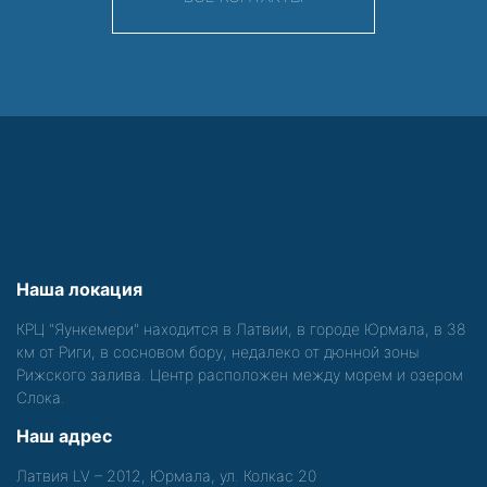
Наша локация
КРЦ "Яункемери" находится в Латвии, в городе Юрмала, в 38
км от Риги, в сосновом бору, недалеко от дюнной зоны
Рижского залива. Центр расположен между морем и озером
Слока.
Наш адрес
Латвия LV – 2012, Юрмала, ул. Колкас 20