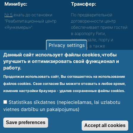
Минибус:
Трансфер:
Nr.5
,ехать до остановки
По предварительной
"Реабилитационный центр
договоренности центр
«Яункемеры»".
обеспечивает прием гостей
в аэропорту Риги,
автовокзале, порту и
Privacy settings
вокзале, а также
сопровождение. Просьба
Данный сайт использует файлы cookies,чтобы
звонить, чтобы уточнить
улучшить и оптимизировать cвой функционал и
детали.
работу.
Обеспечиваем доступность среды для лиц с
Продолжая использовать сайт, Вы соглашаетесь на использование
функциональными нарушениями.
файлов cookies. Свое согласие Вы можете отозвать в любое время,
Footer
изменив настройки браузера - удалив сохраненные файлы cookies.
Vietnes karte
Noteikumi un privātuma politika
menu
Statistikas sīkdatnes (nepieciešamas, lai uzlabotu
vietnes darbību un pakalpojumus)
© 2020 Kūrorta Rehabilitācijas Centrs - Jaunķemeri. Visas tiesības
Save preferences
Accept all cookies
aizsargātas.
Made by
Web Multishop Company
2020