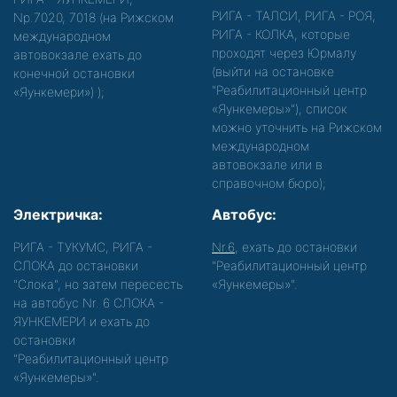
РИГА - ТАЛСИ, РИГА - РОЯ,
Nр.7020, 7018 (на Рижском
РИГА - КОЛКА, которые
международном
проходят через Юрмалу
автовокзале ехать до
(выйти на остановке
конечной остановки
"Реабилитационный центр
«Яункемери»)
);
«Яункемеры»"), список
можно уточнить на Рижском
международном
автовокзале или в
справочном бюро);
Электричка:
Автобус:
РИГА - ТУКУМС, РИГА -
Nr.6
, ехать до остановки
СЛОКА до остановки
"Реабилитационный центр
"Слока", но затем пересесть
«Яункемеры»".
на автобус Nr. 6 СЛОКА -
ЯУНКЕМЕРИ и ехать до
остановки
"Реабилитационный центр
«Яункемеры»".