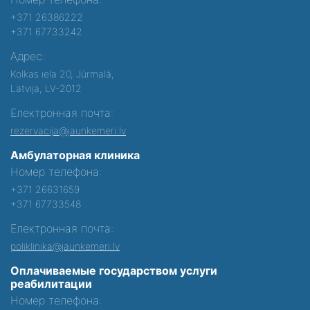
+371 26386222
+371 67733242
Адрес:
Kolkas iela 20, Jūrmalā,
Latvija, LV-2012
Електронная почта:
rezervacija@jaunkemeri.lv
Амбулаторная клиника
Номер телефона:
+371 26631659
+371 67733548
Електронная почта:
poliklinika@jaunkemeri.lv
Оплачиваемые государством услуги
реабилитации
Номер телефона: