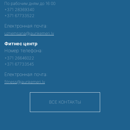
По рабочим дням до 16:00
+371 28369340
+371 67733522
Електронная почта:
uznemsana@jaunkemeri.lv
Фитнес центр
Номер телефона:
+371 26646022
+371 67733545
Електронная почта:
fitness@jaunkemeri.lv
ВСЕ КОНТАКТЫ