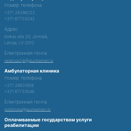
Номер телефона:
+371 26386222
+371 67733242
Адрес:
Kolkas iela 20, Jūrmalā,
Latvija, LV-2012
Електронная почта:
rezervacija@jaunkemeri.lv
Амбулаторная клиника
Номер телефона:
+371 26631659
+371 67733548
Електронная почта:
poliklinika@jaunkemeri.lv
Оплачиваемые государством услуги
реабилитации