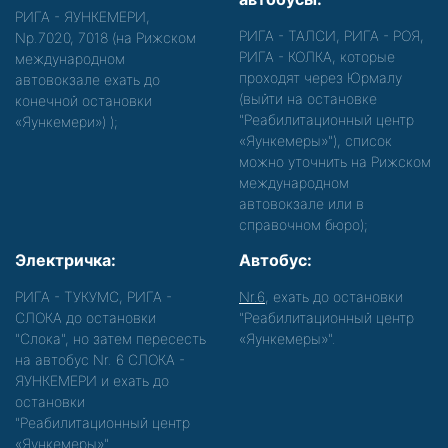
РИГА - ЯУНКЕМЕРИ,
РИГА - ТАЛСИ, РИГА - РОЯ,
Nр.7020, 7018 (на Рижском
РИГА - КОЛКА, которые
международном
проходят через Юрмалу
автовокзале ехать до
(выйти на остановке
конечной остановки
"Реабилитационный центр
«Яункемери»)
);
«Яункемеры»"), список
можно уточнить на Рижском
международном
автовокзале или в
справочном бюро);
Электричка:
Автобус:
РИГА - ТУКУМС, РИГА -
Nr.6
, ехать до остановки
СЛОКА до остановки
"Реабилитационный центр
"Слока", но затем пересесть
«Яункемеры»".
на автобус Nr. 6 СЛОКА -
ЯУНКЕМЕРИ и ехать до
остановки
"Реабилитационный центр
«Яункемеры»".