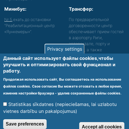
Минибус:
Трансфер:
Nr.5
,ехать до остановки
По предварительной
"Реабилитационный центр
договоренности центр
«Яункемеры»".
обеспечивает прием гостей
в аэропорту Риги,
автовокзале, порту и
Privacy settings
вокзале, а также
сопровождение. Просьба
Данный сайт использует файлы cookies,чтобы
звонить, чтобы уточнить
улучшить и оптимизировать cвой функционал и
детали.
работу.
Обеспечиваем доступность среды для лиц с
Продолжая использовать сайт, Вы соглашаетесь на использование
функциональными нарушениями.
файлов cookies. Свое согласие Вы можете отозвать в любое время,
Footer
изменив настройки браузера - удалив сохраненные файлы cookies.
Vietnes karte
Noteikumi un privātuma politika
menu
Statistikas sīkdatnes (nepieciešamas, lai uzlabotu
vietnes darbību un pakalpojumus)
© 2020 Kūrorta Rehabilitācijas Centrs - Jaunķemeri. Visas tiesības
Save preferences
Accept all cookies
aizsargātas.