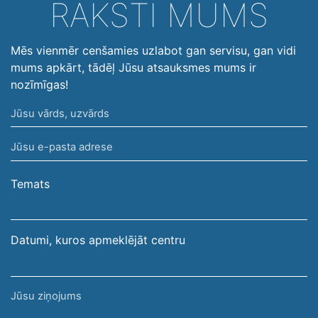
RAKSTI MUMS
Mēs vienmēr cenšamies uzlabot gan servisu, gan vidi
mums apkārt, tādēļ Jūsu atsauksmes mums ir
nozīmīgas!
Jūsu
vārds,
Jūsu
uzvārds
e-
pasta
Temats
adrese
Datumi, kuros apmeklējāt centru
Jūsu
ziņojums