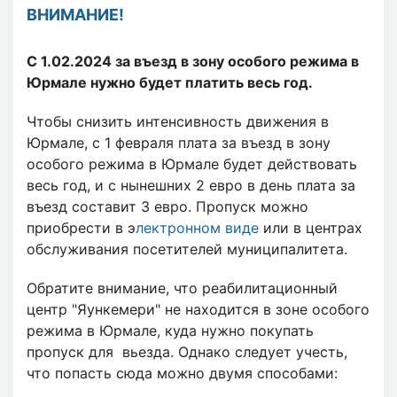
ВНИМАНИЕ!
С 1.02.2024 за въезд в зону особого режима в
Юрмале нужно будет платить весь год.
Чтобы снизить интенсивность движения в
Юрмале, с 1 февраля плата за въезд в зону
особого режима в Юрмале будет действовать
весь год, и с нынешних 2 евро в день плата за
въезд составит 3 евро. Пропуск можно
приобрести в э
лектронном виде
или в центрах
обслуживания посетителей муниципалитета.
Обратите внимание, что реабилитационный
центр "Яункемери" не находится в зоне особого
режима в Юрмале, куда нужно покупать
пропуск для вьезда. Однако следует учесть,
что попасть сюда можно двумя способами: