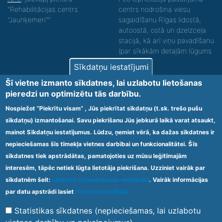
"Rehabilitācijas centrs
centrs nodrošina viesu
"Jaunķemeri""
sagaidīšanu Rīgas lidostā,
autoostā, ostā un dzelzceļa
stacijā, kā arī viņu pavadīšanu
(par sīkākām detaļām lūgums
zvanīt).
Sīkdatņu iestatījumi
Nodrošinām vides piekļūstamību personām ar
Šī vietne izmanto sīkdatnes, lai uzlabotu lietošanas
funkcionāliem traucējumiem! SIA „Sanare-KRC
pieredzi un optimizētu tās darbību.
Jaunķemeri”, Kolkas ielā 20, Jūrmalā ir nodrošināta vides
piekļūstamība personām ar funkcionāliem traucējumiem,
Nospiežot “Piekrītu visam” , Jūs piekrītat sīkdatņu (t.sk. trešo pušu
tādejādi nodrošinot atbilstību Ministru kabineta
sīkdatņu) izmantošanai. Savu piekrišanu Jūs jebkurā laikā varat atsaukt,
2009.gada 20.janvāra noteikumos Nr.60 „Noteikumi par
mainot Sīkdatņu iestatījumus. Lūdzu, ņemiet vērā, ka dažas sīkdatnes ir
obligātajām prasībām ārstniecības iestādēm un to
struktūrvienībām” minētajām prasībām.
nepieciešamas šīs tīmekļa vietnes darbībai un funkcionalitātei. Šīs
sīkdatnes tiek apstrādātas, pamatojoties uz mūsu leģitīmajām
interesēm, tāpēc netiek lūgta lietotāja piekrišana. Uzziniet vairāk par
Ārstniecības iestādes kods 1300 – 64003
sīkdatnēm šeit:
sīkdatņu izmantošanas noteikumi
. Vairāk informācijas
Footer
par datu apstrādi lasiet
Privātuma politikā.
Vietnes karte
Noteikumi un privātuma politika
menu
Statistikas sīkdatnes (nepieciešamas, lai uzlabotu