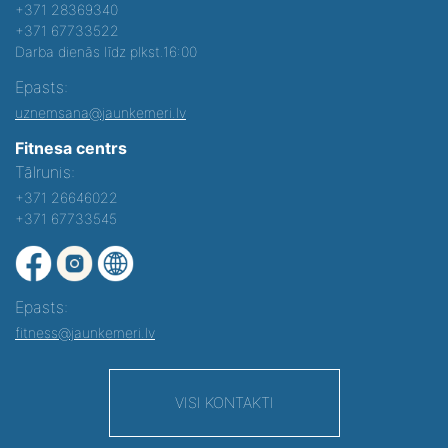
+371 28369340
+371 67733522
Darba dienās līdz plkst.16:00
Epasts:
uznemsana@jaunkemeri.lv
Fitnesa centrs
Tālrunis:
+371 26646022
+371 67733545
Epasts:
fitness@jaunkemeri.lv
VISI KONTAKTI