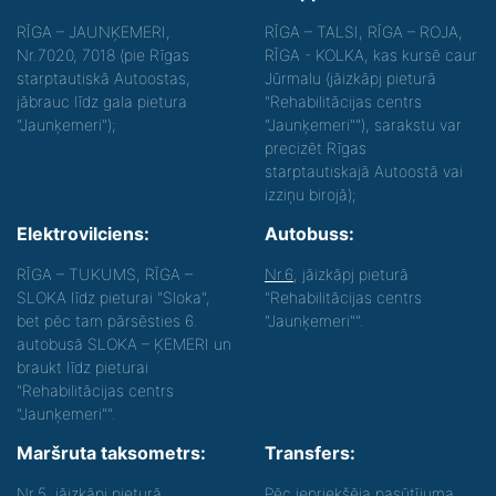
RĪGA – JAUNĶEMERI,
RĪGA – TALSI, RĪGA – ROJA,
Nr.7020, 7018 (pie Rīgas
RĪGA - KOLKA, kas kursē caur
starptautiskā Autoostas,
Jūrmalu (jāizkāpj pieturā
jābrauc līdz gala pietura
"Rehabilitācijas centrs
"Jaunķemeri");
"Jaunķemeri""), sarakstu var
precizēt Rīgas
starptautiskajā Autoostā vai
izziņu birojā);
Elektrovilciens:
Autobuss:
RĪGA – TUKUMS, RĪGA –
Nr.6
, jāizkāpj pieturā
SLOKA līdz pieturai "Sloka",
"Rehabilitācijas centrs
bet pēc tam pārsēsties 6.
"Jaunķemeri"".
autobusā SLOKA – ĶEMERI un
braukt līdz pieturai
"Rehabilitācijas centrs
"Jaunķemeri"".
Maršruta taksometrs:
Transfers:
Nr.5
, jāizkāpj pieturā
Pēc iepriekšēja pasūtījuma