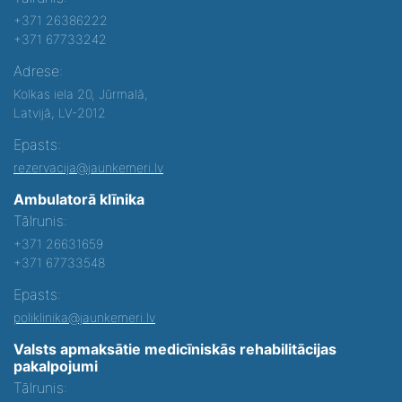
+371 26386222
+371 67733242
Adrese:
Kolkas iela 20, Jūrmalā,
Latvijā, LV-2012
Epasts:
rezervacija@jaunkemeri.lv
Ambulatorā klīnika
Tālrunis:
+371 26631659
+371 67733548
Epasts:
poliklinika@jaunkemeri.lv
Valsts apmaksātie medicīniskās rehabilitācijas
pakalpojumi
Tālrunis: