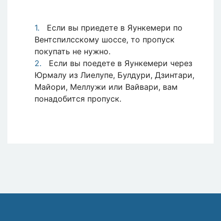
Если вы приедете в Яункемери по
Вентспилсскому шоссе, то пропуск
покупать не нужно.
Если вы поедете в Яункемери через
Юрмалу из Лиелупе, Булдури, Дзинтари,
Майори, Меллужи или Вайвари, вам
понадобится пропуск.