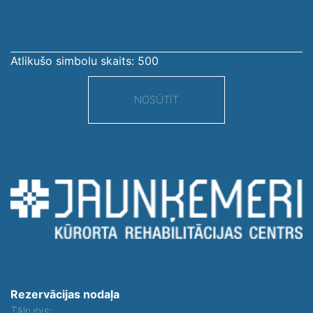
Atlikušo simbolu skaits:
500
NOSŪTĪT
Rezervācijas nodaļa
Tālrunis: