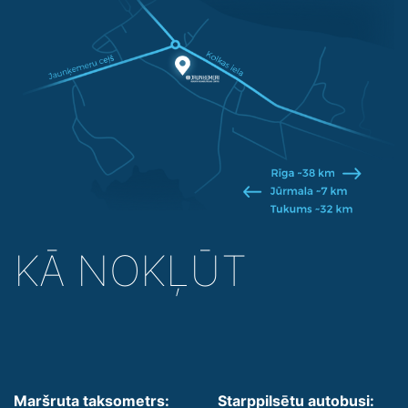
KĀ NOKĻŪT
Maršruta taksometrs:
Starppilsētu autobusi: