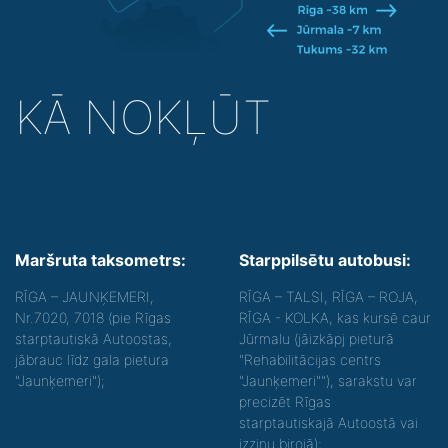
KĀ NOKĻŪT
Maršruta taksometrs:
Starppilsētu autobusi:
RĪGA – JAUNĶEMERI,
RĪGA – TALSI, RĪGA – ROJA,
Nr.7020, 7018 (pie Rīgas
RĪGA - KOLKA, kas kursē caur
starptautiskā Autoostas,
Jūrmalu (jāizkāpj pieturā
jābrauc līdz gala pietura
"Rehabilitācijas centrs
"Jaunķemeri");
"Jaunķemeri""), sarakstu var
precizēt Rīgas
starptautiskajā Autoostā vai
izziņu birojā);