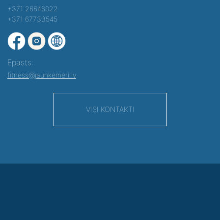
+371 26646022
+371 67733545
Epasts:
fitness@jaunkemeri.lv
VISI KONTAKTI