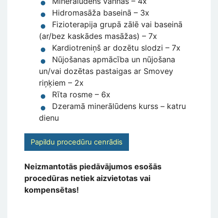
Minerālūdens vannas – 4x
Hidromasāža baseinā – 3x
Fizioterapija grupā zālē vai baseinā
(ar/bez kaskādes masāžas) – 7x
Kardiotreniņš ar dozētu slodzi – 7x
Nūjošanas apmācība un nūjošana
un/vai dozētas pastaigas ar Smovey
riņķiem – 2x
Rīta rosme – 6x
Dzeramā minerālūdens kurss – katru
dienu
Papildu procedūru cenrādis
Neizmantotās piedāvājumos esošās
procedūras netiek aizvietotas vai
kompensētas!