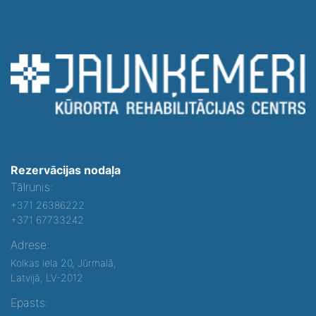
Rezervācijas nodaļa
Tālrunis:
+371 26386222
+371 67733242
Adrese:
Kolkas iela 20, Jūrmalā,
Latvijā, LV-2012
Epasts: