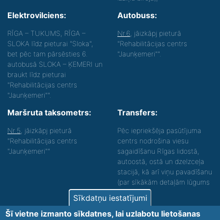
Elektrovilciens:
Autobuss:
RĪGA – TUKUMS, RĪGA –
Nr.6
, jāizkāpj pieturā
SLOKA līdz pieturai "Sloka",
"Rehabilitācijas centrs
bet pēc tam pārsēsties 6.
"Jaunķemeri"".
autobusā SLOKA – ĶEMERI un
braukt līdz pieturai
"Rehabilitācijas centrs
"Jaunķemeri"".
Maršruta taksometrs:
Transfers:
Nr.5
, jāizkāpj pieturā
Pēc iepriekšēja pasūtījuma
"Rehabilitācijas centrs
centrs nodrošina viesu
"Jaunķemeri""
sagaidīšanu Rīgas lidostā,
autoostā, ostā un dzelzceļa
stacijā, kā arī viņu pavadīšanu
(par sīkākām detaļām lūgums
zvanīt).
Sīkdatņu iestatījumi
Nodrošinām vides piekļūstamību personām ar
Šī vietne izmanto sīkdatnes, lai uzlabotu lietošanas
funkcionāliem traucējumiem! SIA „Sanare-KRC