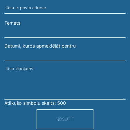
vārds,
Jūsu
uzvārds
e-
pasta
Temats
adrese
Datumi, kuros apmeklējāt centru
Jūsu
ziņojums
Atlikušo simbolu skaits:
500
NOSŪTĪT