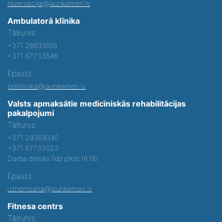
rezervacija@jaunkemeri.lv
Ambulatorā klīnika
Tālrunis:
+371 26631659
+371 67733548
Epasts:
poliklinika@jaunkemeri.lv
Valsts apmaksātie medicīniskās rehabilitācijas
pakalpojumi
Tālrunis:
+371 28369340
+371 67733522
Darba dienās līdz plkst.16:00
Epasts:
uznemsana@jaunkemeri.lv
Fitnesa centrs
Tālrunis: