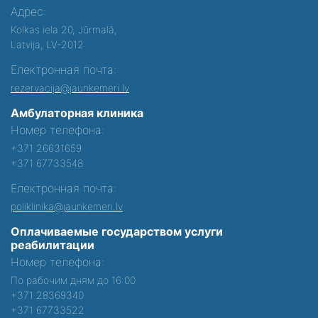
Адрес:
Kolkas iela 20, Jūrmalā,
Latvija, LV-2012
Електронная почта:
rezervacija@jaunkemeri.lv
Амбулаторная клиника
Номер телефона:
+371 26631659
+371 67733548
Електронная почта:
poliklinika@jaunkemeri.lv
Оплачиваемые государством услуги
реабилитации
Номер телефона:
По рабочим дням до 16:00
+371 28369340
+371 67733522