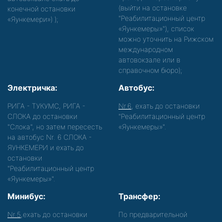
(выйти на остановке
конечной остановки
"Реабилитационный центр
«Яункемери»)
);
«Яункемеры»"), список
можно уточнить на Рижском
международном
автовокзале или в
справочном бюро);
Электричка:
Автобус:
РИГА - ТУКУМС, РИГА -
Nr.6
, ехать до остановки
СЛОКА до остановки
"Реабилитационный центр
"Слока", но затем пересесть
«Яункемеры»".
на автобус Nr. 6 СЛОКА -
ЯУНКЕМЕРИ и ехать до
остановки
"Реабилитационный центр
«Яункемеры»".
Минибус:
Трансфер:
Nr.5
,ехать до остановки
По предварительной