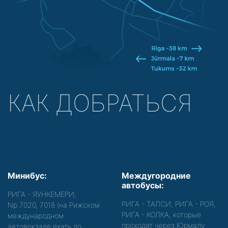
КАК ДОБРАТЬСЯ
Минибус:
Междугородние
автобусы:
РИГА - ЯУНКЕМЕРИ,
РИГА - ТАЛСИ, РИГА - РОЯ,
Nр.7020, 7018 (на Рижском
РИГА - КОЛКА, которые
международном
проходят через Юрмалу
автовокзале ехать до