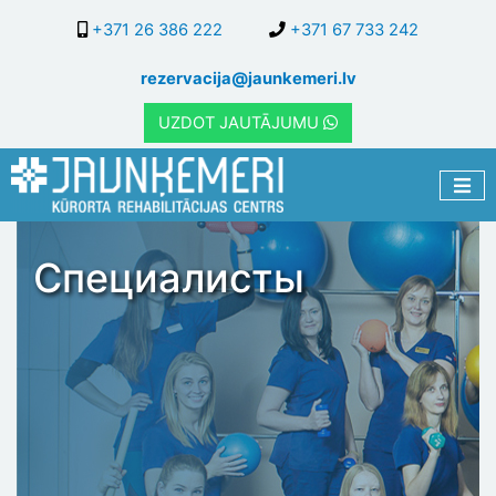
Перейти
+371 26 386 222
+371 67 733 242
к
основному
rezervacija@jaunkemeri.lv
содержанию
UZDOT JAUTĀJUMU
Специалисты