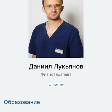
Даниил
Лукьянов
Физиотерапевт
Latviski
Angliski
Krieviski
Образование