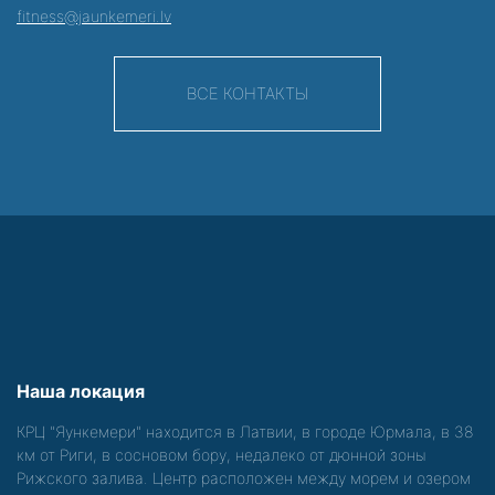
fitness@jaunkemeri.lv
ВСЕ КОНТАКТЫ
Наша локация
КРЦ "Яункемери" находится в Латвии, в городе Юрмала, в 38
км от Риги, в сосновом бору, недалеко от дюнной зоны
Рижского залива. Центр расположен между морем и озером