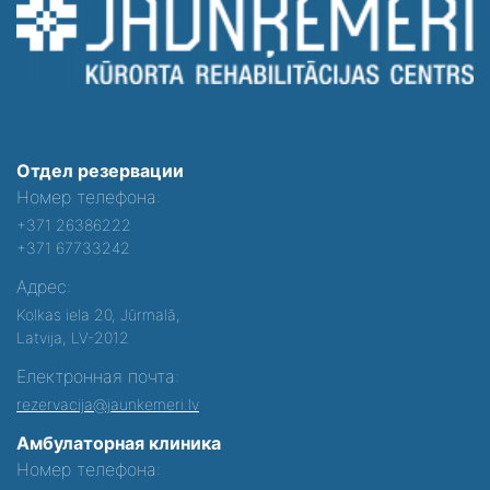
Отдел резервации
Номер телефона:
+371 26386222
+371 67733242
Адрес:
Kolkas iela 20, Jūrmalā,
Latvija, LV-2012
Електронная почта:
rezervacija@jaunkemeri.lv
Амбулаторная клиника
Номер телефона: