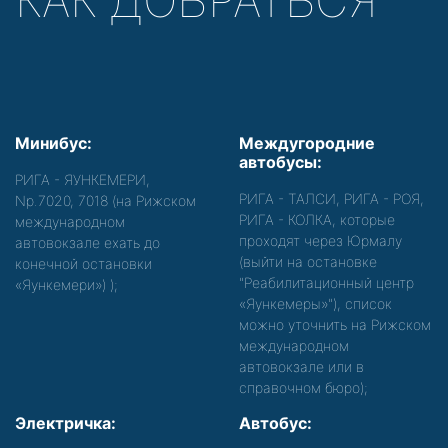
КАК ДОБРАТЬСЯ
Минибус:
Междугородние
автобусы:
РИГА - ЯУНКЕМЕРИ,
РИГА - ТАЛСИ, РИГА - РОЯ,
Nр.7020, 7018 (на Рижском
РИГА - КОЛКА, которые
международном
проходят через Юрмалу
автовокзале ехать до
(выйти на остановке
конечной остановки
"Реабилитационный центр
«Яункемери»)
);
«Яункемеры»"), список
можно уточнить на Рижском
международном
автовокзале или в
справочном бюро);
Электричка:
Автобус: