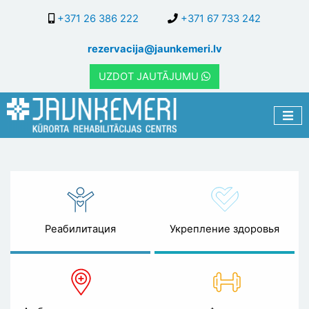
Перейти
+371 26 386 222
+371 67 733 242
к
основному
rezervacija@jaunkemeri.lv
содержанию
UZDOT JAUTĀJUMU
Специалисты
Реабилитация
Укрепление здоровья