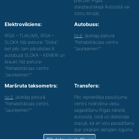
precizēt Rīgas
starptautiskajā Autoostā vai
izziņu birojā);
Elektrovilciens:
Autobuss:
RĪGA – TUKUMS, RĪGA –
Nr.6
, jāizkāpj pieturā
SLOKA līdz pieturai "Sloka",
"Rehabilitācijas centrs
bet pēc tam pārsēsties 6.
"Jaunķemeri"".
autobusā SLOKA – ĶEMERI un
braukt līdz pieturai
"Rehabilitācijas centrs
"Jaunķemeri"".
Maršruta taksometrs:
Transfers:
Nr.5
, jāizkāpj pieturā
Pēc iepriekšēja pasūtījuma
"Rehabilitācijas centrs
centrs nodrošina viesu
"Jaunķemeri""
sagaidīšanu Rīgas lidostā,
autoostā, ostā un dzelzceļa
stacijā, kā arī viņu pavadīšanu
(par sīkākām detaļām lūgums
zvanīt).