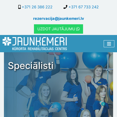
Pārlekt
+371 26 386 222
+371 67 733 242
uz
galveno
rezervacija@jaunkemeri.lv
saturu
UZDOT JAUTĀJUMU
Speciālisti