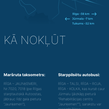
KĀ NOKĻŪT
Maršruta taksometrs:
Starppilsētu autobusi:
RĪGA – JAUNĶEMERI,
RĪGA – TALSI, RĪGA – ROJA,
Nr.7020, 7018 (pie Rīgas
RĪGA - KOLKA, kas kursē caur
starptautiskā Autoostas,
Jūrmalu (jāizkāpj pieturā
jābrauc līdz gala pietura
"Rehabilitācijas centrs
"Jaunķemeri");
"Jaunķemeri""), sarakstu var