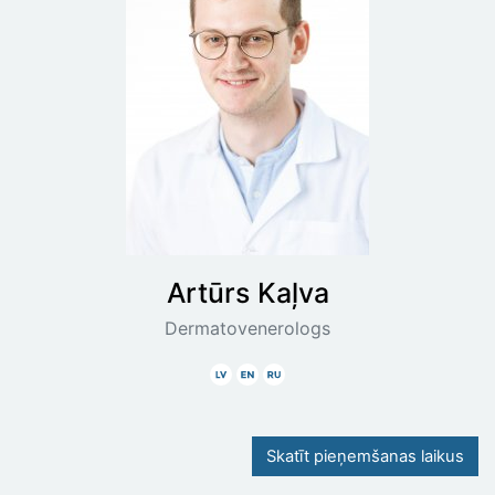
Artūrs
Kaļva
Dermatovenerologs
Latviski
Angliski
Krieviski
Skatīt pieņemšanas laikus