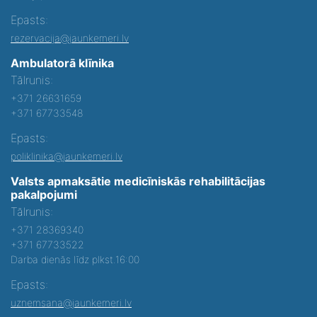
Epasts:
rezervacija@jaunkemeri.lv
Ambulatorā klīnika
Tālrunis:
+371 26631659
+371 67733548
Epasts:
poliklinika@jaunkemeri.lv
Valsts apmaksātie medicīniskās rehabilitācijas
pakalpojumi
Tālrunis:
+371 28369340
+371 67733522
Darba dienās līdz plkst.16:00
Epasts:
uznemsana@jaunkemeri.lv