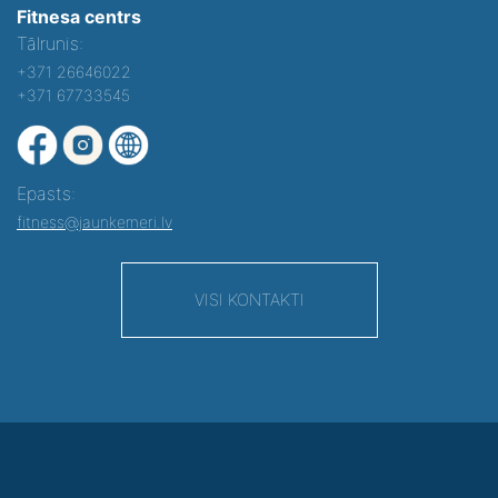
Fitnesa centrs
Tālrunis:
+371 26646022
+371 67733545
Epasts:
fitness@jaunkemeri.lv
VISI KONTAKTI