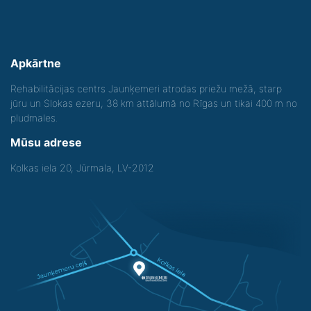
Apkārtne
Rehabilitācijas centrs Jaunķemeri atrodas priežu mežā, starp
jūru un Slokas ezeru, 38 km attālumā no Rīgas un tikai 400 m no
pludmales.
Mūsu adrese
Kolkas iela 20, Jūrmala, LV-2012