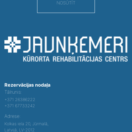
NOSŪTĪT
Rezervācijas nodaļa
Tālrunis:
+371 26386222
+371 67733242
Adrese:
Kolkas iela 20, Jūrmalā,
Latvijā, LV-2012