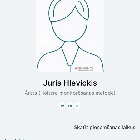
Juris
Hlevickis
Ārsts (Holtera monitorēšanas metode)
Latviski
Angliski
Krieviski
Skatīt pieņemšanas laikus