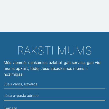
RAKSTI MUMS
Mēs vienmēr cenšamies uzlabot gan servisu, gan vidi
mums apkārt, tādēļ Jūsu atsauksmes mums ir
nozīmīgas!
Jūsu
vārds,
Jūsu
uzvārds
e-
pasta
Temats