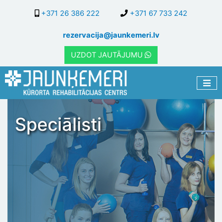
Pārlekt
+371 26 386 222
+371 67 733 242
uz
galveno
rezervacija@jaunkemeri.lv
saturu
UZDOT JAUTĀJUMU
Speciālisti