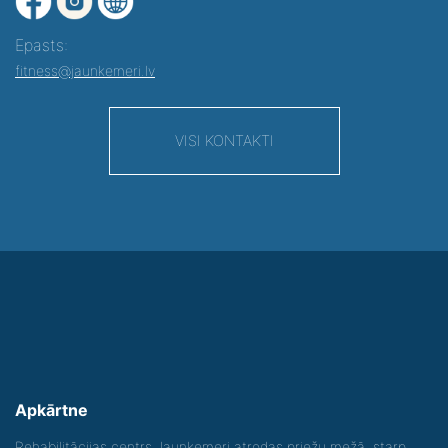
Epasts:
fitness@jaunkemeri.lv
VISI KONTAKTI
Apkārtne
Rehabilitācijas centrs Jaunķemeri atrodas priežu mežā, starp