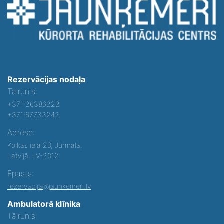
Rezervācijas nodaļa
Tālrunis:
+371 26386222
+371 67733242
Adrese:
Kolkas iela 20, Jūrmalā,
Latvijā, LV-2012
Epasts:
rezervacija@jaunkemeri.lv
Ambulatorā klīnika
Tālrunis: