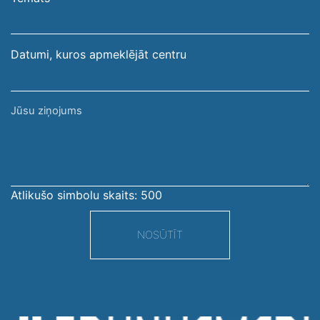
adrese
Datumi, kuros apmeklējāt centru
Jūsu
ziņojums
Atlikušo simbolu skaits:
500
NOSŪTĪT