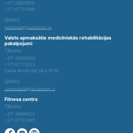
+371 26631659
+371 67733548
Epasts:
poliklinika@jaunkemeri.lv
Valsts apmaksātie medicīniskās rehabilitācijas
pakalpojumi
Tālrunis:
+371 28369340
+371 67733522
Darba dienās līdz plkst.16:00
Epasts:
uznemsana@jaunkemeri.lv
Fitnesa centrs
Tālrunis:
+371 26646022
+371 67733545