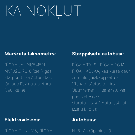
KĀ NOKĻŪT
Maršruta taksometrs:
Starppilsētu autobusi:
RĪGA – JAUNĶEMERI,
RĪGA – TALSI, RĪGA – ROJA,
Nr.7020, 7018 (pie Rīgas
RĪGA - KOLKA, kas kursē caur
starptautiskā Autoostas,
Jūrmalu (jāizkāpj pieturā
jābrauc līdz gala pietura
"Rehabilitācijas centrs
"Jaunķemeri");
"Jaunķemeri""), sarakstu var
precizēt Rīgas
starptautiskajā Autoostā vai
izziņu birojā);
Elektrovilciens:
Autobuss:
RĪGA – TUKUMS, RĪGA –
Nr.6
, jāizkāpj pieturā