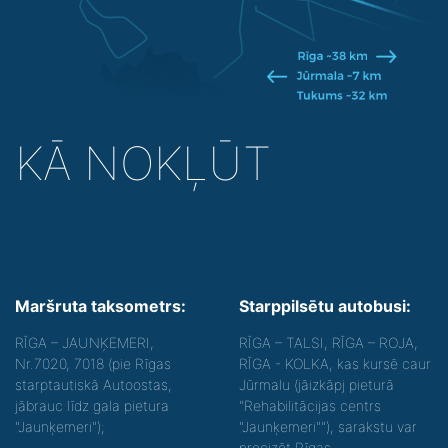
KĀ NOKĻŪT
Maršruta taksometrs:
Starppilsētu autobusi:
RĪGA – JAUNĶEMERI,
RĪGA – TALSI, RĪGA – ROJA,
Nr.7020, 7018 (pie Rīgas
RĪGA - KOLKA, kas kursē caur
starptautiskā Autoostas,
Jūrmalu (jāizkāpj pieturā
jābrauc līdz gala pietura
"Rehabilitācijas centrs
"Jaunķemeri");
"Jaunķemeri""), sarakstu var
precizēt Rīgas