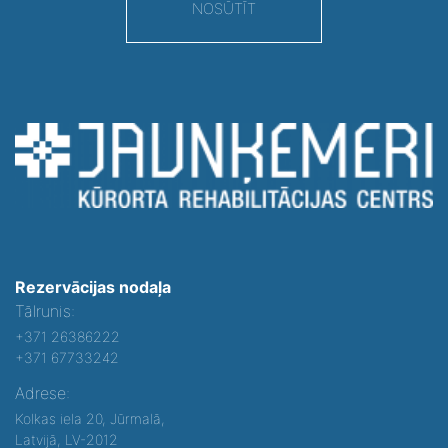
NOSŪTĪT
Rezervācijas nodaļa
Tālrunis:
+371 26386222
+371 67733242
Adrese:
Kolkas iela 20, Jūrmalā,
Latvijā, LV-2012