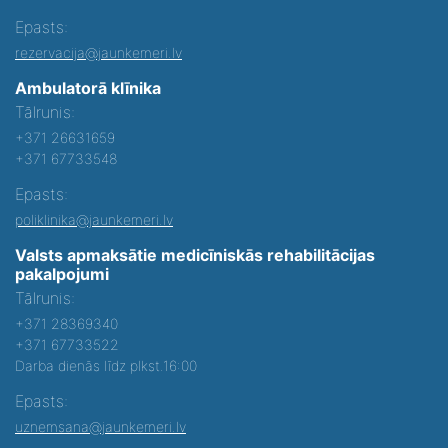
Epasts:
rezervacija@jaunkemeri.lv
Ambulatorā klīnika
Tālrunis:
+371 26631659
+371 67733548
Epasts:
poliklinika@jaunkemeri.lv
Valsts apmaksātie medicīniskās rehabilitācijas
pakalpojumi
Tālrunis:
+371 28369340
+371 67733522
Darba dienās līdz plkst.16:00
Epasts:
uznemsana@jaunkemeri.lv