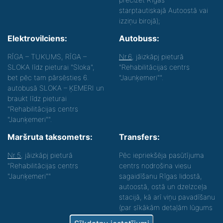
starptautiskajā Autoostā vai
izziņu birojā);
Elektrovilciens:
Autobuss:
RĪGA – TUKUMS, RĪGA –
Nr.6
, jāizkāpj pieturā
SLOKA līdz pieturai "Sloka",
"Rehabilitācijas centrs
bet pēc tam pārsēsties 6.
"Jaunķemeri"".
autobusā SLOKA – ĶEMERI un
braukt līdz pieturai
"Rehabilitācijas centrs
"Jaunķemeri"".
Maršruta taksometrs:
Transfers:
Nr.5
, jāizkāpj pieturā
Pēc iepriekšēja pasūtījuma
"Rehabilitācijas centrs
centrs nodrošina viesu
"Jaunķemeri""
sagaidīšanu Rīgas lidostā,
autoostā, ostā un dzelzceļa
stacijā, kā arī viņu pavadīšanu
(par sīkākām detaļām lūgums
zvanīt).