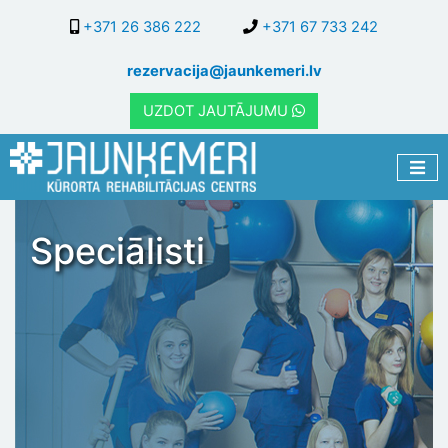
Pārlekt
+371 26 386 222
+371 67 733 242
uz
galveno
rezervacija@jaunkemeri.lv
saturu
UZDOT JAUTĀJUMU
Speciālisti