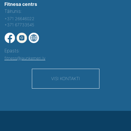
Fitnesa centrs
Tālrunis:
+371 26646022
+371 67733545
Epasts:
fitness@jaunkemeri.lv
VISI KONTAKTI