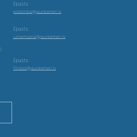
Epasts:
poliklinika@jaunkemeri.lv
Epasts:
uznemsana@jaunkemeri.lv
00
Epasts:
fitness@jaunkemeri.lv