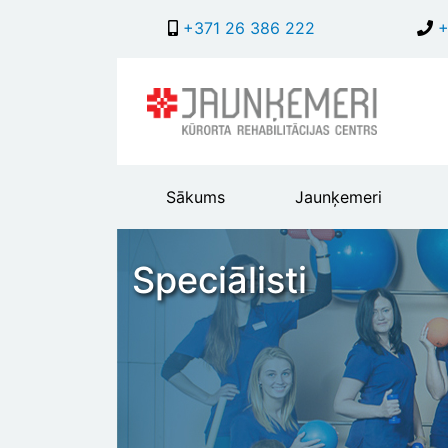
+371 26 386 222
+
Main
Sākums
Jaunķemeri
header
menu
Speciālisti