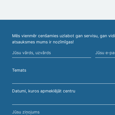
Mēs vienmēr cenšamies uzlabot gan servisu, gan vid
atsauksmes mums ir nozīmīgas!
Jūsu
Jūsu
vārds,
e-
uzvārds
pasta
Temats
adrese
Datumi, kuros apmeklējāt centru
Jūsu