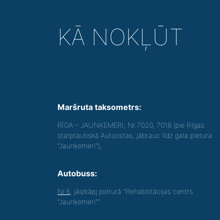
KĀ NOKĻŪT
Maršruta taksometrs:
RĪGA – JAUNĶEMERI, Nr.7020, 7018 (pie Rīgas
starptautiskā Autoostas, jābrauc līdz gala pietura
"Jaunķemeri");
Autobuss:
Nr.6
, jāizkāpj pieturā "Rehabilitācijas centrs
"Jaunķemeri"".