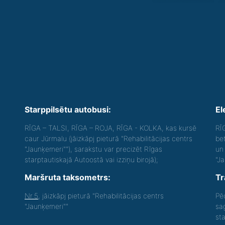
Starppilsētu autobusi:
El
RĪGA – TALSI, RĪGA – ROJA, RĪGA - KOLKA, kas kursē
RĪ
caur Jūrmalu (jāizkāpj pieturā "Rehabilitācijas centrs
be
"Jaunķemeri""), sarakstu var precizēt Rīgas
un 
starptautiskajā Autoostā vai izziņu birojā);
"J
Maršruta taksometrs:
Tr
Nr.5
, jāizkāpj pieturā "Rehabilitācijas centrs
Pē
"Jaunķemeri""
sa
st