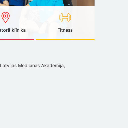
torā klīnika
Fitness
Latvijas Medicīnas Akadēmija,
rāds veselības aprūpē