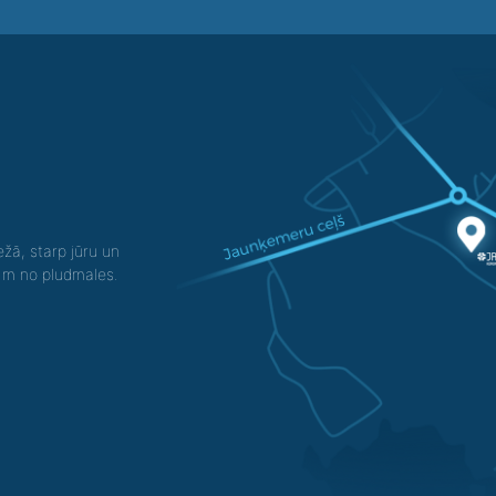
žā, starp jūru un
0 m no pludmales.