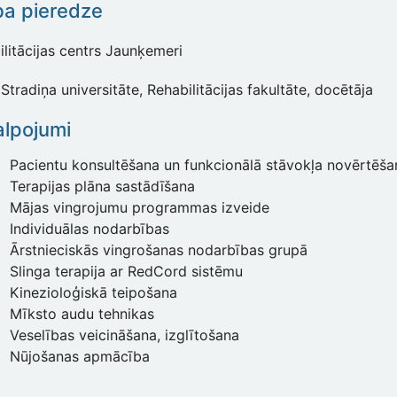
ba pieredze
litācijas centrs Jaunķemeri
Stradiņa universitāte, Rehabilitācijas fakultāte, docētāja
lpojumi
Pacientu konsultēšana un funkcionālā stāvokļa novērtēša
Terapijas plāna sastādīšana
Mājas vingrojumu programmas izveide
Individuālas nodarbības
Ārstnieciskās vingrošanas nodarbības grupā
Slinga terapija ar RedCord sistēmu
Kinezioloģiskā teipošana
Mīksto audu tehnikas
Veselības veicināšana, izglītošana
Nūjošanas apmācība