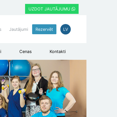
UZDOT JAUTĀJUMU
s
Jautājumi
Rezervēt
LV
i
Cenas
Kontakti