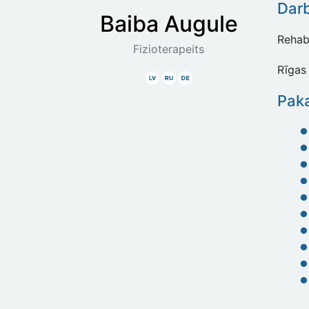
Dar
Baiba
Augule
Rehabi
Fizioterapeits
Rīgas 
Latviski
Krieviski
Vāciski
Paka