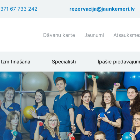
Pārlekt
371 67 733 242
rezervacija@jaunkemeri.lv
uz
galveno
saturu
Shortcuts
Dāvanu karte
Jaunumi
Atsauksme
header
menu
Izmitināšana
Speciālisti
Īpašie piedāvājum