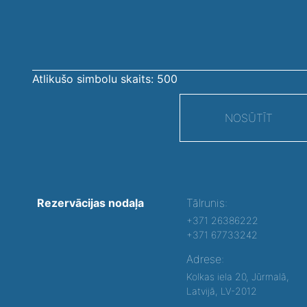
ziņojums
Atlikušo simbolu skaits:
500
NOSŪTĪT
Rezervācijas nodaļa
Tālrunis:
+371 26386222
+371 67733242
Adrese:
Kolkas iela 20, Jūrmalā,
Latvijā, LV-2012