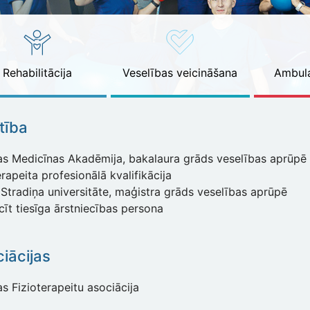
Rehabilitācija
Veselības veicināšana
Ambula
ītība
jas Medicīnas Akadēmija, bakalaura grāds veselības aprūpē 
erapeita profesionālā kvalifikācija
as Stradiņa universitāte, maģistra g
īt tiesīga ārstniecības persona
iācijas
as Fizioterapeitu asociācija