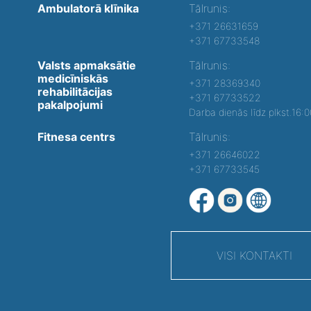
Ambulatorā klīnika
Tālrunis:
+371 26631659
+371 67733548
Valsts apmaksātie
Tālrunis:
medicīniskās
+371 28369340
rehabilitācijas
+371 67733522
pakalpojumi
Darba dienās līdz plkst.16:
Fitnesa centrs
Tālrunis:
+371 26646022
+371 67733545
VISI KONTAKTI