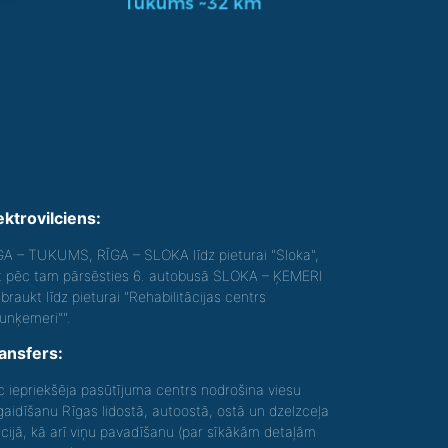
ektrovilciens:
GA – TUKUMS, RĪGA – SLOKA līdz pieturai "Sloka",
t pēc tam pārsēsties 6. autobusā SLOKA – ĶEMERI
braukt līdz pieturai "Rehabilitācijas centrs
aunķemeri"".
ansfers:
c iepriekšēja pasūtījuma centrs nodrošina viesu
gaidīšanu Rīgas lidostā, autoostā, ostā un dzelzceļa
acijā, kā arī viņu pavadīšanu (par sīkākām detaļām