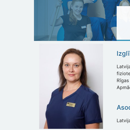
Izgl
Latvi
fiziot
Rīg
Apmāc
Asoc
Latvij