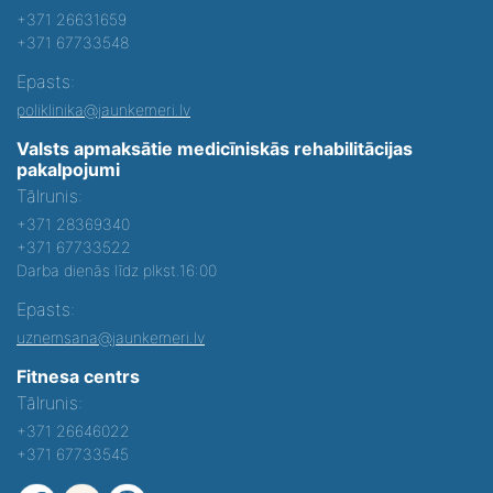
+371 26631659
+371 67733548
Epasts:
poliklinika@jaunkemeri.lv
Valsts apmaksātie medicīniskās rehabilitācijas
pakalpojumi
Tālrunis:
+371 28369340
+371 67733522
Darba dienās līdz plkst.16:00
Epasts:
uznemsana@jaunkemeri.lv
Fitnesa centrs
Tālrunis:
+371 26646022
+371 67733545