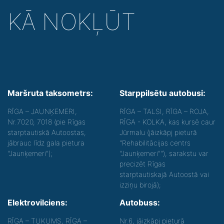
KĀ NOKĻŪT
Maršruta taksometrs:
Starppilsētu autobusi:
RĪGA – JAUNĶEMERI,
RĪGA – TALSI, RĪGA – ROJA,
Nr.7020, 7018 (pie Rīgas
RĪGA - KOLKA, kas kursē caur
starptautiskā Autoostas,
Jūrmalu (jāizkāpj pieturā
jābrauc līdz gala pietura
"Rehabilitācijas centrs
"Jaunķemeri");
"Jaunķemeri""), sarakstu var
precizēt Rīgas
starptautiskajā Autoostā vai
izziņu birojā);
Elektrovilciens:
Autobuss:
RĪGA – TUKUMS, RĪGA –
Nr.6
, jāizkāpj pieturā