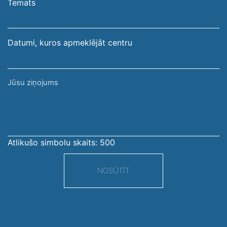
pasta
Temats
adrese
Datumi, kuros apmeklējāt centru
Jūsu
ziņojums
Atlikušo simbolu skaits:
500
NOSŪTĪT