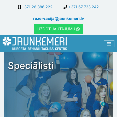
Pārlekt
+371 26 386 222
+371 67 733 242
uz
galveno
rezervacija@jaunkemeri.lv
saturu
UZDOT JAUTĀJUMU
Speciālisti