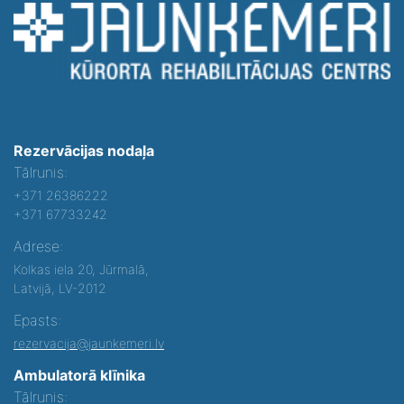
Rezervācijas nodaļa
Tālrunis:
+371 26386222
+371 67733242
Adrese:
Kolkas iela 20, Jūrmalā,
Latvijā, LV-2012
Epasts:
rezervacija@jaunkemeri.lv
Ambulatorā klīnika
Tālrunis: