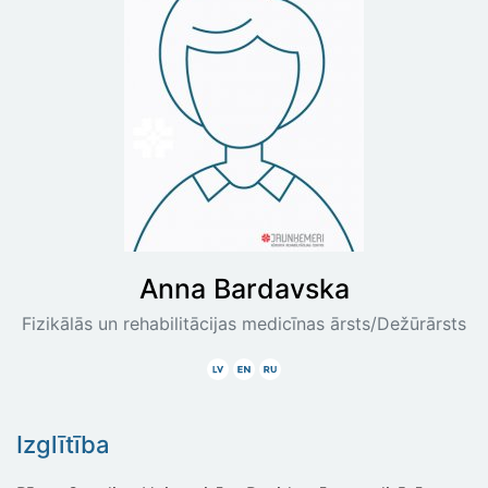
Anna
Bardavska
Fizikālās un rehabilitācijas medicīnas ārsts/Dežūrārsts
Latviski
Angliski
Krieviski
Izglītība