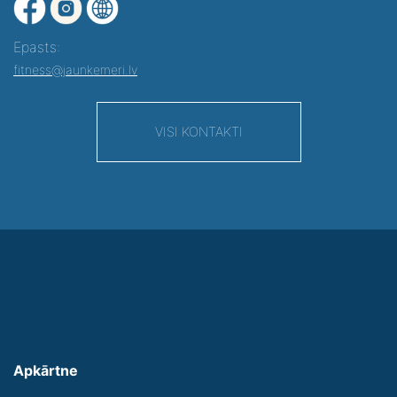
Epasts:
fitness@jaunkemeri.lv
VISI KONTAKTI
Apkārtne