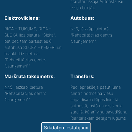
starptautiskajā Autoostā vai
izziņu birojā);
Elektrovilciens:
Autobuss:
RĪGA – TUKUMS, RĪGA –
Nr.6
, jāizkāpj pieturā
SLOKA līdz pieturai "Sloka",
"Rehabilitācijas centrs
bet pēc tam pārsēsties 6.
"Jaunķemeri"".
autobusā SLOKA – ĶEMERI un
braukt līdz pieturai
"Rehabilitācijas centrs
"Jaunķemeri"".
Maršruta taksometrs:
Transfers:
Nr.5
, jāizkāpj pieturā
Pēc iepriekšēja pasūtījuma
"Rehabilitācijas centrs
centrs nodrošina viesu
"Jaunķemeri""
sagaidīšanu Rīgas lidostā,
autoostā, ostā un dzelzceļa
stacijā, kā arī viņu pavadīšanu
(par sīkākām detaļām lūgums
zvanīt).
Sīkdatņu iestatījumi