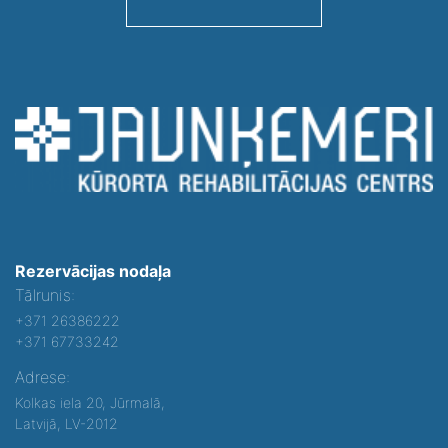
Rezervācijas nodaļa
Tālrunis:
+371 26386222
+371 67733242
Adrese:
Kolkas iela 20, Jūrmalā,
Latvijā, LV-2012