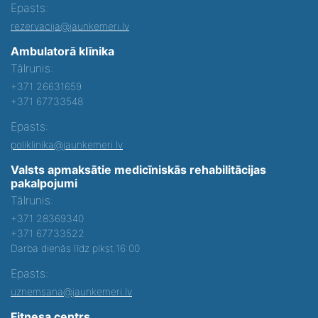
Epasts:
rezervacija@jaunkemeri.lv
Ambulatorā klīnika
Tālrunis:
+371 26631659
+371 67733548
Epasts:
poliklinika@jaunkemeri.lv
Valsts apmaksātie medicīniskās rehabilitācijas
pakalpojumi
Tālrunis:
+371 28369340
+371 67733522
Darba dienās līdz plkst.16:00
Epasts:
uznemsana@jaunkemeri.lv
Fitnesa centrs