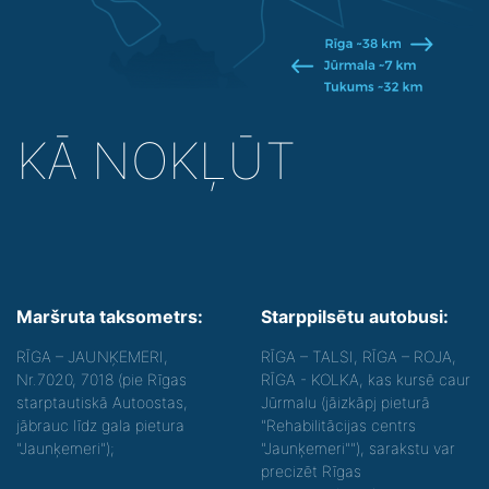
KĀ NOKĻŪT
Maršruta taksometrs:
Starppilsētu autobusi:
RĪGA – JAUNĶEMERI,
RĪGA – TALSI, RĪGA – ROJA,
Nr.7020, 7018 (pie Rīgas
RĪGA - KOLKA, kas kursē caur
starptautiskā Autoostas,
Jūrmalu (jāizkāpj pieturā
jābrauc līdz gala pietura
"Rehabilitācijas centrs
"Jaunķemeri");
"Jaunķemeri""), sarakstu var
precizēt Rīgas