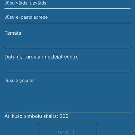
Jūsu
vārds,
Jūsu
uzvārds
e-
pasta
Temats
adrese
Datumi, kuros apmeklējāt centru
Jūsu
ziņojums
Atlikušo simbolu skaits:
500
NOSŪTĪT