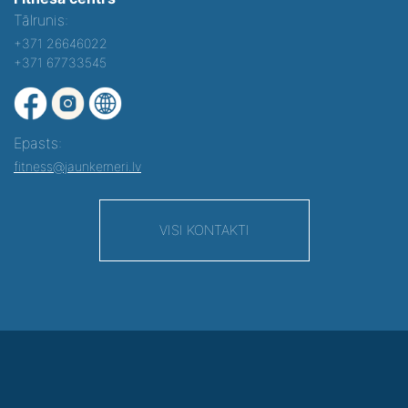
Tālrunis:
+371 26646022
+371 67733545
Epasts:
fitness@jaunkemeri.lv
VISI KONTAKTI