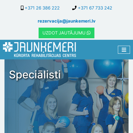
Pārlekt
+371 26 386 222
+371 67 733 242
uz
galveno
rezervacija@jaunkemeri.lv
saturu
UZDOT JAUTĀJUMU
Speciālisti