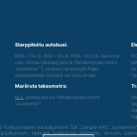
Starppilsētu autobusi:
El
RĪGA – TALSI, RĪGA – ROJA, RĪGA - KOLKA, kas kursē
RĪ
caur Jūrmalu (jāizkāpj pieturā "Rehabilitācijas centrs
be
"Jaunķemeri""), sarakstu var precizēt Rīgas
un 
starptautiskajā Autoostā vai izziņu birojā);
"J
Maršruta taksometrs:
Tr
Nr.5
, jāizkāpj pieturā "Rehabilitācijas centrs
Pē
"Jaunķemeri""
sa
st
lū
 funkcionāliem traucējumiem! SIA „Sanare-KRC Jaunķemeri”, K
raucējumiem, tādejādi nodrošinot atbilstību Ministru kabi