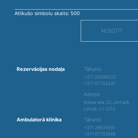
Atlikušo simbolu skaits:
500
NOSŪTĪT
Rezervācijas nodaļa
Tālrunis:
+371 26386222
+371 67733242
Adrese:
Kolkas iela 20, Jūrmalā,
Latvijā, LV-2012
Ambulatorā klīnika
Tālrunis:
+371 26631659
+371 67733548