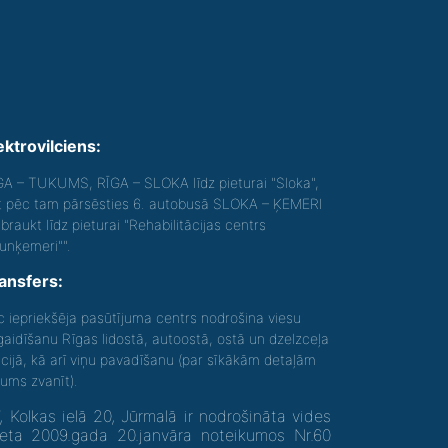
ektrovilciens:
GA – TUKUMS, RĪGA – SLOKA līdz pieturai "Sloka",
t pēc tam pārsēsties 6. autobusā SLOKA – ĶEMERI
braukt līdz pieturai "Rehabilitācijas centrs
aunķemeri"".
ansfers:
c iepriekšēja pasūtījuma centrs nodrošina viesu
gaidīšanu Rīgas lidostā, autoostā, ostā un dzelzceļa
acijā, kā arī viņu pavadīšanu (par sīkākām detaļām
gums zvanīt).
olkas ielā 20, Jūrmalā ir nodrošināta vides
neta 2009.gada 20.janvāra noteikumos Nr.60