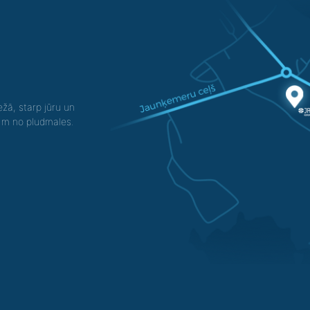
žā, starp jūru un
0 m no pludmales.