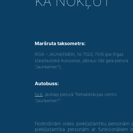
KĀ NOKĻŪT
Maršruta taksometrs:
RĪGA – JAUNĶEMERI, Nr.7020, 7018 (pie Rīgas
starptautiskā Autoostas, jābrauc līdz gala pietura
"Jaunķemeri");
Autobuss:
Nr.6
, jāizkāpj pieturā "Rehabilitācijas centrs
"Jaunķemeri"".
Nodrošinām vides piekļūstamību personām ar
piekļūstamība personām ar funkcionāliem t