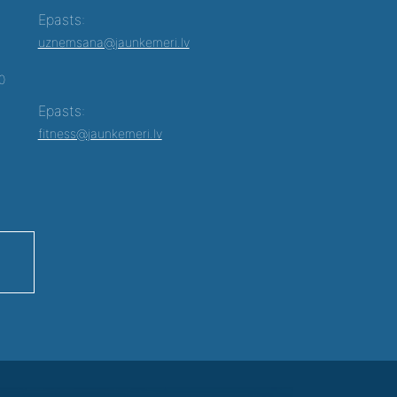
Epasts:
uznemsana@jaunkemeri.lv
00
Epasts:
fitness@jaunkemeri.lv