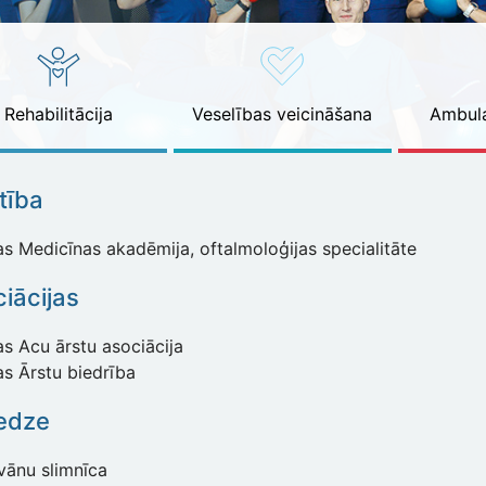
Rehabilitācija
Veselības veicināšana
Ambula
ītība
as Medicīnas akadēmija, oftalmoloģijas specialitāte
iācijas
as Acu ārstu asociācija
as Ārstu biedrība
edze
vānu slimnīca