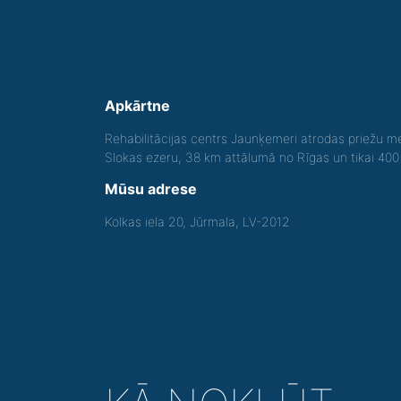
Apkārtne
Rehabilitācijas centrs Jaunķemeri atrodas priežu me
Slokas ezeru, 38 km attālumā no Rīgas un tikai 40
Mūsu adrese
Kolkas iela 20, Jūrmala, LV-2012