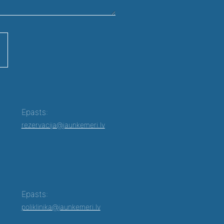
Epasts:
rezervacija@jaunkemeri.lv
Epasts:
poliklinika@jaunkemeri.lv