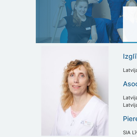
Izgl
Latvij
Asoc
Latvij
Latvij
Pier
SIA Lī