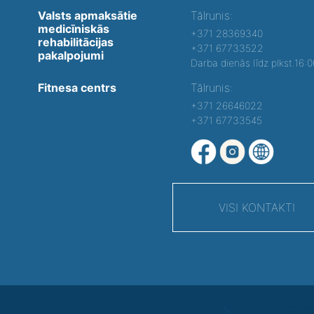
Valsts apmaksātie
Tālrunis:
medicīniskās
+371 28369340
rehabilitācijas
+371 67733522
pakalpojumi
Darba dienās līdz plkst.16:
Fitnesa centrs
Tālrunis:
+371 26646022
+371 67733545
VISI KONTAKTI