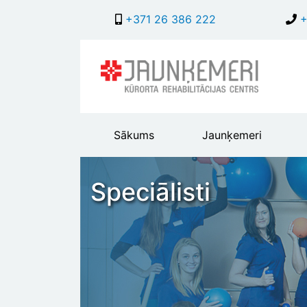
+371 26 386 222
+
Main
Sākums
Jaunķemeri
header
menu
Speciālisti