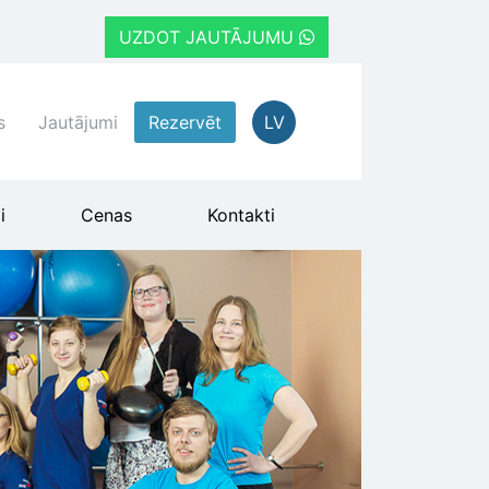
UZDOT JAUTĀJUMU
s
Jautājumi
Rezervēt
LV
i
Cenas
Kontakti