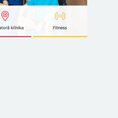
torā klīnika
Fitness