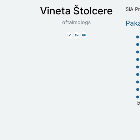
Vineta
Štolcere
SIA Pr
oftalmologs
Paka
Latviski
Angliski
Krieviski
iz