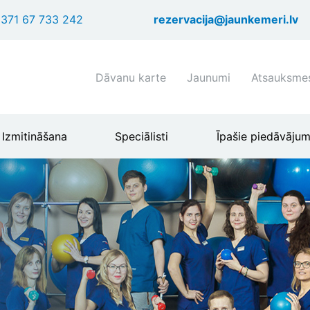
Pārlekt
371 67 733 242
rezervacija@jaunkemeri.lv
uz
galveno
saturu
Shortcuts
Dāvanu karte
Jaunumi
Atsauksme
header
menu
Izmitināšana
Speciālisti
Īpašie piedāvājum