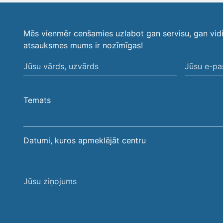
Mēs vienmēr cenšamies uzlabot gan servisu, gan vid
atsauksmes mums ir nozīmīgas!
Jūsu
Jūsu
vārds,
e-
uzvārds
pasta
Temats
adrese
Datumi, kuros apmeklējāt centru
Jūsu
ziņojums