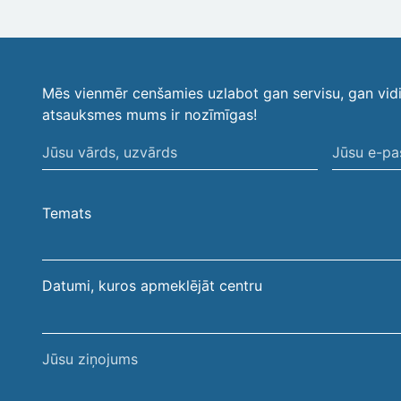
Mēs vienmēr cenšamies uzlabot gan servisu, gan vid
atsauksmes mums ir nozīmīgas!
Jūsu
Jūsu
vārds,
e-
uzvārds
pasta
Temats
adrese
Datumi, kuros apmeklējāt centru
Jūsu
ziņojums