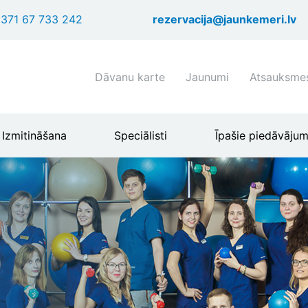
Pārlekt
371 67 733 242
rezervacija@jaunkemeri.lv
uz
galveno
saturu
Shortcuts
Dāvanu karte
Jaunumi
Atsauksme
header
menu
Izmitināšana
Speciālisti
Īpašie piedāvājum