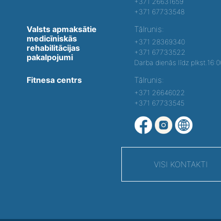
+371 26631659
+371 67733548
Valsts apmaksātie
Tālrunis:
medicīniskās
+371 28369340
rehabilitācijas
+371 67733522
pakalpojumi
Darba dienās līdz plkst.16:
Fitnesa centrs
Tālrunis:
+371 26646022
+371 67733545
VISI KONTAKTI