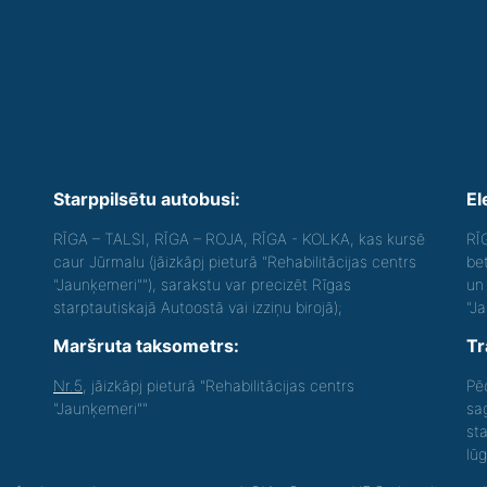
Starppilsētu autobusi:
El
RĪGA – TALSI, RĪGA – ROJA, RĪGA - KOLKA, kas kursē
RĪ
caur Jūrmalu (jāizkāpj pieturā "Rehabilitācijas centrs
be
"Jaunķemeri""), sarakstu var precizēt Rīgas
un 
starptautiskajā Autoostā vai izziņu birojā);
"J
Maršruta taksometrs:
Tr
Nr.5
, jāizkāpj pieturā "Rehabilitācijas centrs
Pē
"Jaunķemeri""
sa
st
lū