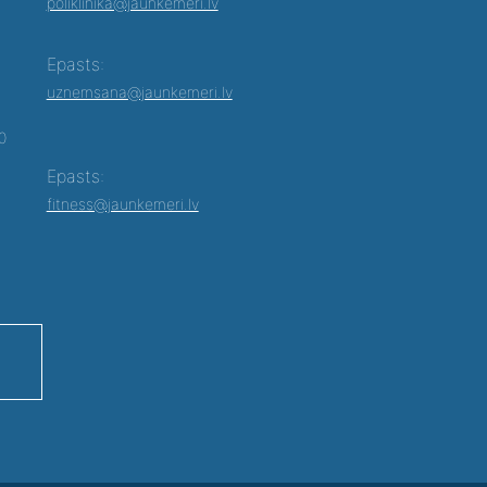
poliklinika@jaunkemeri.lv
Epasts:
uznemsana@jaunkemeri.lv
00
Epasts:
fitness@jaunkemeri.lv