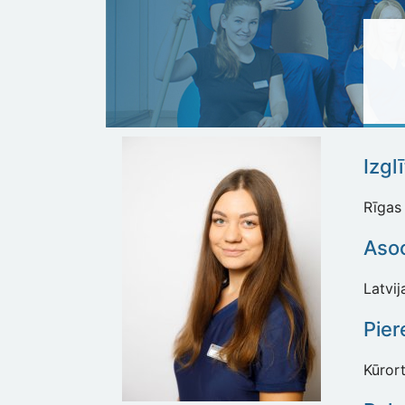
Izgl
Rīgas 
Asoc
Latvij
Pier
Kūrort