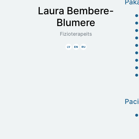
Paka
Laura
Bembere-
Blumere
Fizioterapeits
Latviski
Angliski
Krieviski
Paci