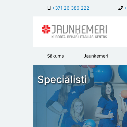
+371 26 386 222
+
Main
Sākums
Jaunķemeri
header
menu
Speciālisti