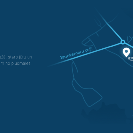
žā, starp jūru un
0 m no pludmales.