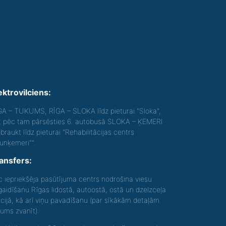
ektrovilciens:
GA – TUKUMS, RĪGA – SLOKA līdz pieturai "Sloka",
t pēc tam pārsēsties 6. autobusā SLOKA – ĶEMERI
braukt līdz pieturai "Rehabilitācijas centrs
aunķemeri"".
ansfers:
c iepriekšēja pasūtījuma centrs nodrošina viesu
gaidīšanu Rīgas lidostā, autoostā, ostā un dzelzceļa
acijā, kā arī viņu pavadīšanu (par sīkākām detaļām
gums zvanīt).