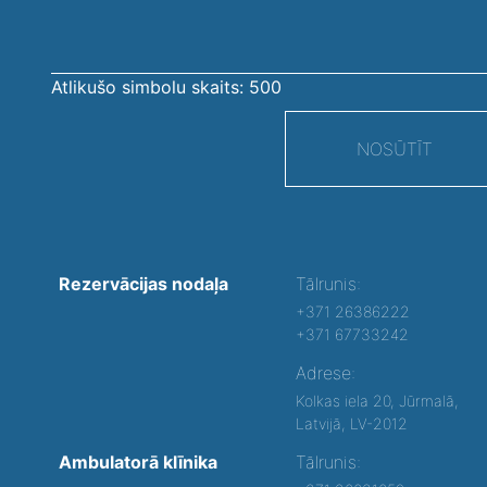
Atlikušo simbolu skaits:
500
NOSŪTĪT
Rezervācijas nodaļa
Tālrunis:
+371 26386222
+371 67733242
Adrese:
Kolkas iela 20, Jūrmalā,
Latvijā, LV-2012
Ambulatorā klīnika
Tālrunis: