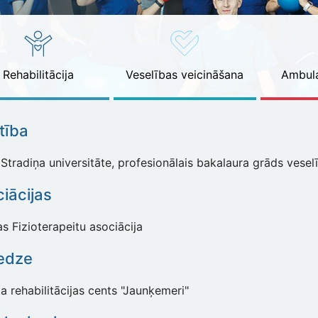
Rehabilitācija
Veselības veicināšana
Ambula
ītība
Stradiņa universitāte, profesionālais bakalaura grāds veselī
iācijas
as Fizioterapeitu asociācija
edze
a rehabilitācijas cents "Jaunķemeri"