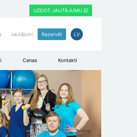
UZDOT JAUTĀJUMU
s
Jautājumi
Rezervēt
LV
i
Cenas
Kontakti