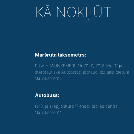
KĀ NOKĻŪT
Maršruta taksometrs:
RĪGA – JAUNĶEMERI, Nr.7020, 7018 (pie Rīgas
starptautiskā Autoostas, jābrauc līdz gala pietura
"Jaunķemeri");
Autobuss:
Nr.6
, jāizkāpj pieturā "Rehabilitācijas centrs
"Jaunķemeri"".