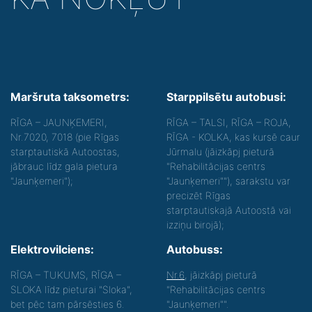
Maršruta taksometrs:
Starppilsētu autobusi:
RĪGA – JAUNĶEMERI,
RĪGA – TALSI, RĪGA – ROJA,
Nr.7020, 7018 (pie Rīgas
RĪGA - KOLKA, kas kursē caur
starptautiskā Autoostas,
Jūrmalu (jāizkāpj pieturā
jābrauc līdz gala pietura
"Rehabilitācijas centrs
"Jaunķemeri");
"Jaunķemeri""), sarakstu var
precizēt Rīgas
starptautiskajā Autoostā vai
izziņu birojā);
Elektrovilciens:
Autobuss:
RĪGA – TUKUMS, RĪGA –
Nr.6
, jāizkāpj pieturā
SLOKA līdz pieturai "Sloka",
"Rehabilitācijas centrs
bet pēc tam pārsēsties 6.
"Jaunķemeri"".