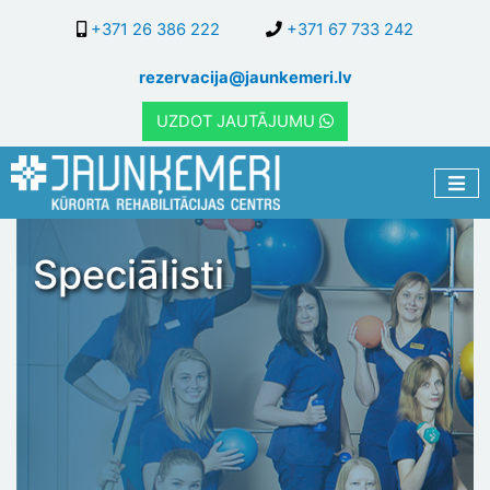
Pārlekt
+371 26 386 222
+371 67 733 242
uz
galveno
rezervacija@jaunkemeri.lv
saturu
UZDOT JAUTĀJUMU
Speciālisti