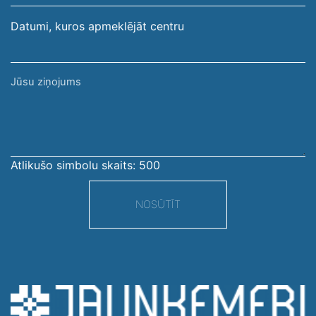
Datumi, kuros apmeklējāt centru
Jūsu
ziņojums
Atlikušo simbolu skaits:
500
NOSŪTĪT