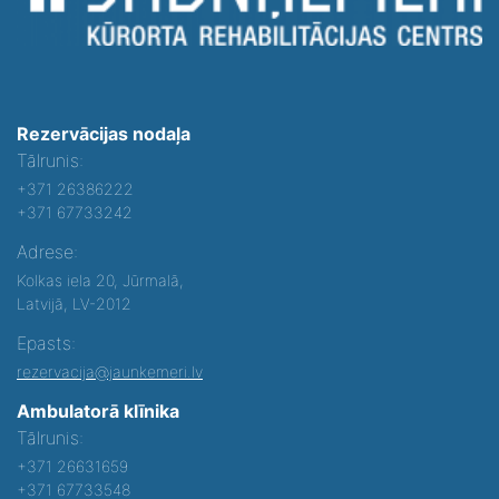
Rezervācijas nodaļa
Tālrunis:
+371 26386222
+371 67733242
Adrese:
Kolkas iela 20, Jūrmalā,
Latvijā, LV-2012
Epasts:
rezervacija@jaunkemeri.lv
Ambulatorā klīnika
Tālrunis:
+371 26631659
+371 67733548