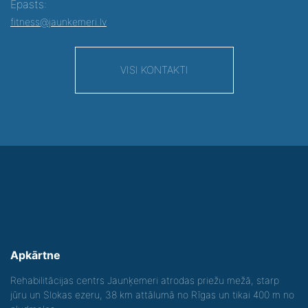
Epasts:
fitness@jaunkemeri.lv
VISI KONTAKTI
Apkārtne
Rehabilitācijas centrs Jaunķemeri atrodas priežu mežā, starp
jūru un Slokas ezeru, 38 km attālumā no Rīgas un tikai 400 m no