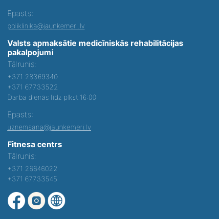
Epasts:
poliklinika@jaunkemeri.lv
Valsts apmaksātie medicīniskās rehabilitācijas
pakalpojumi
Tālrunis:
+371 28369340
+371 67733522
Darba dienās līdz plkst.16:00
Epasts:
uznemsana@jaunkemeri.lv
Fitnesa centrs
Tālrunis:
+371 26646022
+371 67733545