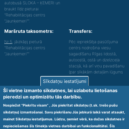
autobusā SLOKA – ĶEMERI un
braukt līdz pieturai
"Rehabilitācijas centrs
"Jaunķemeri"".
Maršruta taksometrs:
Transfers:
Nr.5
, jāizkāpj pieturā
Pēc iepriekšēja pasūtījuma
"Rehabilitācijas centrs
centrs nodrošina viesu
"Jaunķemeri""
sagaidīšanu Rīgas lidostā,
autoostā, ostā un dzelzceļa
stacijā, kā arī viņu pavadīšanu
(par sīkākām detaļām lūgums
zvanīt).
Sīkdatņu iestatījumi
Nodrošinām vides piekļūstamību personām ar
Šī vietne izmanto sīkdatnes, lai uzlabotu lietošanas
funkcionāliem traucējumiem! SIA „Sanare-KRC
pieredzi un optimizētu tās darbību.
Jaunķemeri”, Kolkas ielā 20, Jūrmalā ir nodrošināta vides
piekļūstamība personām ar funkcionāliem traucējumiem,
Nospiežot “Piekrītu visam” , Jūs piekrītat sīkdatņu (t.sk. trešo pušu
tādejādi nodrošinot atbilstību Ministru kabineta
sīkdatņu) izmantošanai. Savu piekrišanu Jūs jebkurā laikā varat atsaukt,
2009.gada 20.janvāra noteikumos Nr.60 „Noteikumi par
mainot Sīkdatņu iestatījumus. Lūdzu, ņemiet vērā, ka dažas sīkdatnes ir
obligātajām prasībām ārstniecības iestādēm un to
struktūrvienībām” minētajām prasībām.
nepieciešamas šīs tīmekļa vietnes darbībai un funkcionalitātei. Šīs