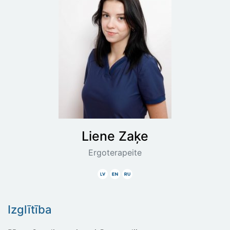
Liene
Zaķe
Ergoterapeite
Latviski
Angliski
Krieviski
Izglītība