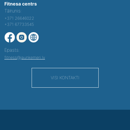
Fitnesa centrs
Tālrunis:
+371 26646022
+371 67733545
Epasts:
fitness@jaunkemeri.lv
VISI KONTAKTI