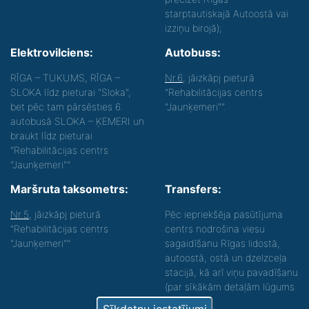
starptautiskajā Autoostā vai
izziņu birojā);
Elektrovilciens:
Autobuss:
RĪGA – TUKUMS, RĪGA –
Nr.6
, jāizkāpj pieturā
SLOKA līdz pieturai "Sloka",
"Rehabilitācijas centrs
bet pēc tam pārsēsties 6.
"Jaunķemeri"".
autobusā SLOKA – ĶEMERI un
braukt līdz pieturai
"Rehabilitācijas centrs
"Jaunķemeri"".
Maršruta taksometrs:
Transfers:
Nr.5
, jāizkāpj pieturā
Pēc iepriekšēja pasūtījuma
"Rehabilitācijas centrs
centrs nodrošina viesu
"Jaunķemeri""
sagaidīšanu Rīgas lidostā,
autoostā, ostā un dzelzceļa
stacijā, kā arī viņu pavadīšanu
(par sīkākām detaļām lūgums
zvanīt).