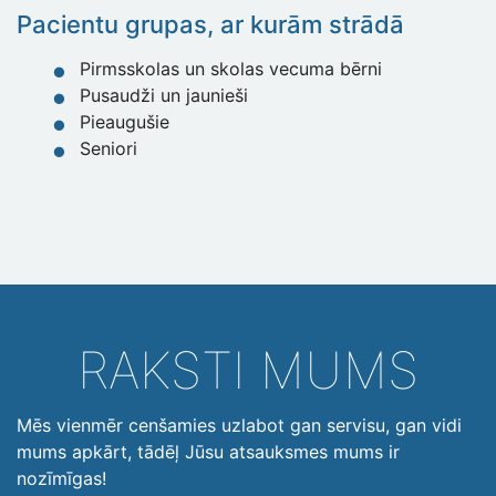
Pacientu grupas, ar kurām strādā
Pirmsskolas un skolas vecuma bērni
Pusaudži un jaunieši
Pieaugušie
Seniori
RAKSTI MUMS
Mēs vienmēr cenšamies uzlabot gan servisu, gan vidi
mums apkārt, tādēļ Jūsu atsauksmes mums ir
nozīmīgas!