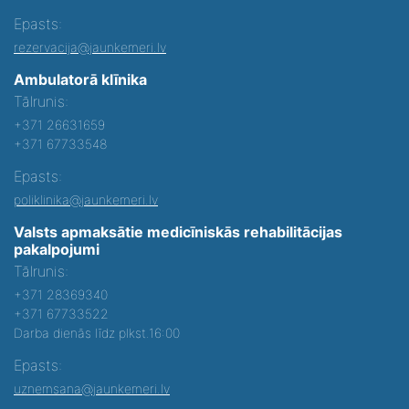
Epasts:
rezervacija@jaunkemeri.lv
Ambulatorā klīnika
Tālrunis:
+371 26631659
+371 67733548
Epasts:
poliklinika@jaunkemeri.lv
Valsts apmaksātie medicīniskās rehabilitācijas
pakalpojumi
Tālrunis:
+371 28369340
+371 67733522
Darba dienās līdz plkst.16:00
Epasts:
uznemsana@jaunkemeri.lv