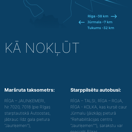
KĀ NOKĻŪT
Maršruta taksometrs:
Starppilsētu autobusi:
RĪGA – JAUNĶEMERI,
RĪGA – TALSI, RĪGA – ROJA,
Nr.7020, 7018 (pie Rīgas
RĪGA - KOLKA, kas kursē caur
starptautiskā Autoostas,
Jūrmalu (jāizkāpj pieturā
jābrauc līdz gala pietura
"Rehabilitācijas centrs
"Jaunķemeri");
"Jaunķemeri""), sarakstu var
precizēt Rīgas