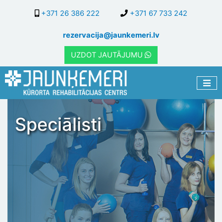
Pārlekt
+371 26 386 222
+371 67 733 242
uz
galveno
rezervacija@jaunkemeri.lv
saturu
UZDOT JAUTĀJUMU
Speciālisti