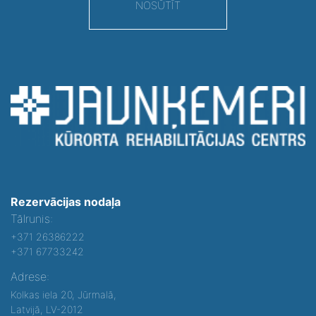
NOSŪTĪT
Rezervācijas nodaļa
Tālrunis:
+371 26386222
+371 67733242
Adrese:
Kolkas iela 20, Jūrmalā,
Latvijā, LV-2012