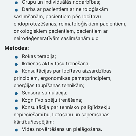
Grupu un individuālās nodarbības;
Darbs ar pacientiem ar neiroloģiskām
saslimšanām, pacientiem pēc locītavu
endoprotezēšanas, reimatoloģiskiem pacientiem,
onkoloģiskiem pacientiem, pacientiem ar
neirodeģeneratīvām saslimšanām u.c.
Metodes:
Rokas terapija;
Ikdienas aktivitāšu trenēšana;
Konsultācijas par locītavu aizsardzības
principiem, ergonomikas pamatprincipiem,
enerģijas taupīšanas tehnikām;
Sensorā stimulācija;
Kognitīvo spēju trenēšana;
Konsultācija par tehnisko palīglīdzekļu
nepieciešamību, lietošanu un saņemšanas
kārtību/iespējām;
Vides novērtēšana un pielāgošana.