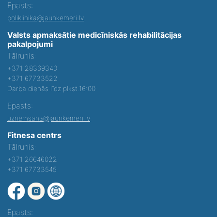
Epasts:
poliklinika@jaunkemeri.lv
Valsts apmaksātie medicīniskās rehabilitācijas
pakalpojumi
Tālrunis:
+371 28369340
+371 67733522
Darba dienās līdz plkst.16:00
Epasts:
uznemsana@jaunkemeri.lv
Fitnesa centrs
Tālrunis:
+371 26646022
+371 67733545
Epasts: