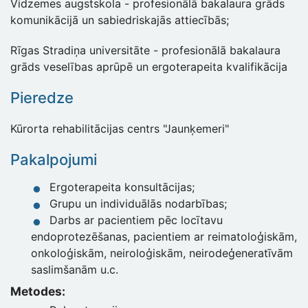
Vidzemes augstskola - profesionālā bakalaura grāds
komunikācijā un sabiedriskajās attiecībās;
Rīgas Stradiņa universitāte - profesionālā bakalaura
grāds veselības aprūpē un ergoterapeita kvalifikācija
Pieredze
Kūrorta rehabilitācijas centrs "Jaunķemeri"
Pakalpojumi
Ergoterapeita konsultācijas;
Grupu un individuālās nodarbības;
Darbs ar pacientiem pēc locītavu
endoprotezēšanas, pacientiem ar reimatoloģiskām,
onkoloģiskām, neiroloģiskām, neirodeģeneratīvām
saslimšanām u.c.
Metodes: