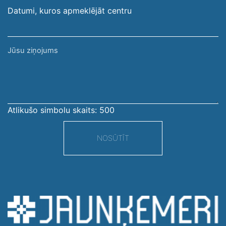
Datumi, kuros apmeklējāt centru
Jūsu
ziņojums
Atlikušo simbolu skaits:
500
NOSŪTĪT