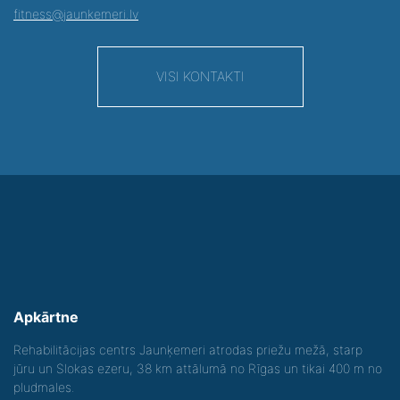
fitness@jaunkemeri.lv
VISI KONTAKTI
Apkārtne
Rehabilitācijas centrs Jaunķemeri atrodas priežu mežā, starp
jūru un Slokas ezeru, 38 km attālumā no Rīgas un tikai 400 m no
pludmales.