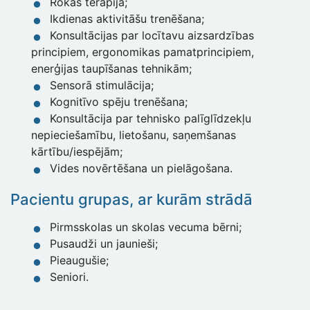
Rokas terapija;
Ikdienas aktivitāšu trenēšana;
Konsultācijas par locītavu aizsardzības
principiem, ergonomikas pamatprincipiem,
enerģijas taupīšanas tehnikām;
Sensorā stimulācija;
Kognitīvo spēju trenēšana;
Konsultācija par tehnisko palīglīdzekļu
nepieciešamību, lietošanu, saņemšanas
kārtību/iespējām;
Vides novērtēšana un pielāgošana.
Pacientu grupas, ar kurām strādā
Pirmsskolas un skolas vecuma bērni;
Pusaudži un jaunieši;
Pieaugušie;
Seniori.