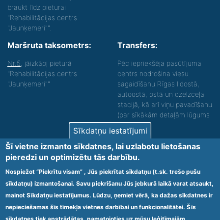
braukt līdz pieturai
"Rehabilitācijas centrs
"Jaunķemeri"".
Maršruta taksometrs:
Transfers:
Nr.5
, jāizkāpj pieturā
Pēc iepriekšēja pasūtījuma
"Rehabilitācijas centrs
centrs nodrošina viesu
"Jaunķemeri""
sagaidīšanu Rīgas lidostā,
autoostā, ostā un dzelzceļa
stacijā, kā arī viņu pavadīšanu
(par sīkākām detaļām lūgums
zvanīt).
Sīkdatņu iestatījumi
Nodrošinām vides piekļūstamību personām ar
Šī vietne izmanto sīkdatnes, lai uzlabotu lietošanas
funkcionāliem traucējumiem! SIA „Sanare-KRC
pieredzi un optimizētu tās darbību.
Jaunķemeri”, Kolkas ielā 20, Jūrmalā ir nodrošināta vides
piekļūstamība personām ar funkcionāliem traucējumiem,
Nospiežot “Piekrītu visam” , Jūs piekrītat sīkdatņu (t.sk. trešo pušu
tādejādi nodrošinot atbilstību Ministru kabineta
sīkdatņu) izmantošanai. Savu piekrišanu Jūs jebkurā laikā varat atsaukt,
2009.gada 20.janvāra noteikumos Nr.60 „Noteikumi par
mainot Sīkdatņu iestatījumus. Lūdzu, ņemiet vērā, ka dažas sīkdatnes ir
obligātajām prasībām ārstniecības iestādēm un to
struktūrvienībām” minētajām prasībām.
nepieciešamas šīs tīmekļa vietnes darbībai un funkcionalitātei. Šīs
sīkdatnes tiek apstrādātas, pamatojoties uz mūsu leģitīmajām