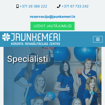
Pārlekt
+371 26 386 222
+371 67 733 242
uz
galveno
rezervacija@jaunkemeri.lv
saturu
UZDOT JAUTĀJUMU
Speciālisti