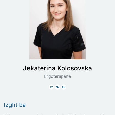
Jekaterina
Kolosovska
Ergoterapeite
Latviski
Angliski
Krieviski
Izglītība