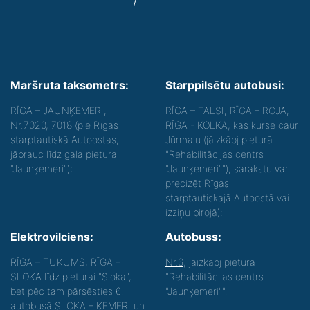
Maršruta taksometrs:
Starppilsētu autobusi:
RĪGA – JAUNĶEMERI,
RĪGA – TALSI, RĪGA – ROJA,
Nr.7020, 7018 (pie Rīgas
RĪGA - KOLKA, kas kursē caur
starptautiskā Autoostas,
Jūrmalu (jāizkāpj pieturā
jābrauc līdz gala pietura
"Rehabilitācijas centrs
"Jaunķemeri");
"Jaunķemeri""), sarakstu var
precizēt Rīgas
starptautiskajā Autoostā vai
izziņu birojā);
Elektrovilciens:
Autobuss:
RĪGA – TUKUMS, RĪGA –
Nr.6
, jāizkāpj pieturā
SLOKA līdz pieturai "Sloka",
"Rehabilitācijas centrs
bet pēc tam pārsēsties 6.
"Jaunķemeri"".
autobusā SLOKA – ĶEMERI un