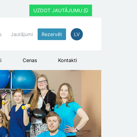
UZDOT JAUTĀJUMU
s
Jautājumi
Rezervēt
LV
i
Cenas
Kontakti