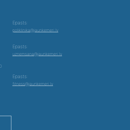
Epasts:
poliklinika@jaunkemeri.lv
Epasts:
uznemsana@jaunkemeri.lv
00
Epasts:
fitness@jaunkemeri.lv