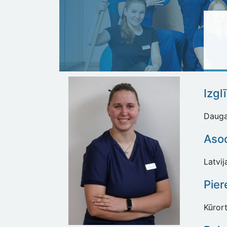
Izgl
Daugav
Asoc
Latvij
Pier
Kūrort