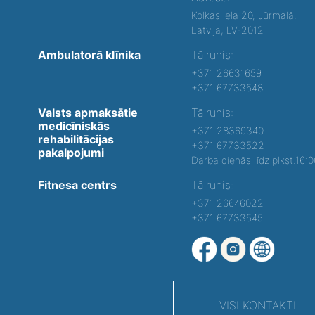
Kolkas iela 20, Jūrmalā,
Latvijā, LV-2012
Ambulatorā klīnika
Tālrunis:
+371 26631659
+371 67733548
Valsts apmaksātie
Tālrunis:
medicīniskās
+371 28369340
rehabilitācijas
+371 67733522
pakalpojumi
Darba dienās līdz plkst.16:
Fitnesa centrs
Tālrunis:
+371 26646022
+371 67733545
VISI KONTAKTI