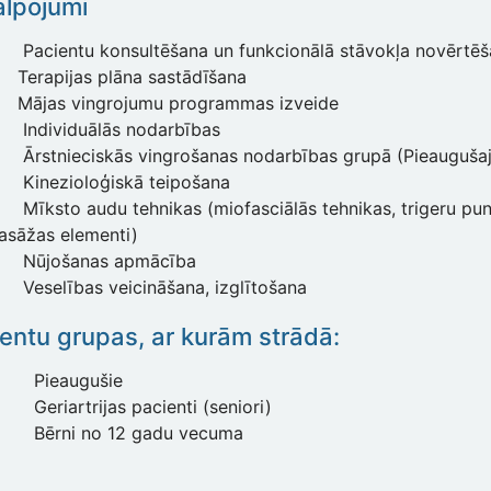
lpojumi
Pacientu konsultēšana un funkcionālā stāvokļa novērtē
Terapijas plāna sastādīšana
Mājas vingrojumu programmas izveide
Individuālās nodarbības
Ārstnieciskās vingrošanas nodarbības grupā (Pieaugušaj
Kinezioloģiskā teipošana
Mīksto audu tehnikas (miofasciālās tehnikas, trigeru pun
asāžas elementi)
Nūjošanas apmācība
Veselības veicināšana, izglītošana
entu grupas, ar kurām strādā:
Pieaugušie
Geriartrijas pacienti (seniori)
Bērni no 12 gadu vecuma