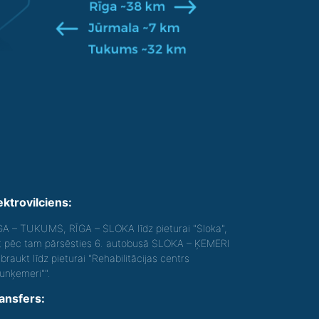
ektrovilciens:
GA – TUKUMS, RĪGA – SLOKA līdz pieturai "Sloka",
t pēc tam pārsēsties 6. autobusā SLOKA – ĶEMERI
braukt līdz pieturai "Rehabilitācijas centrs
aunķemeri"".
ansfers: