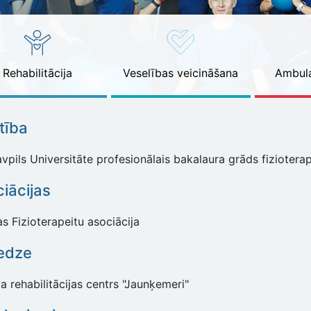
Rehabilitācija
Veselības veicināšana
Ambula
ītība
pils Universitāte profesionālais bakalaura grāds fizioterapij
iācijas
as Fizioterapeitu asociācija
edze
a rehabilitācijas centrs "Jaunķemeri"