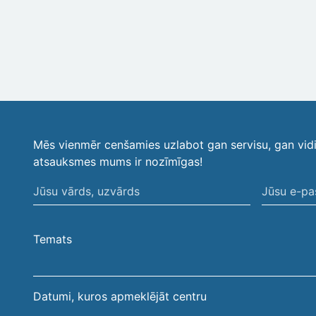
Mēs vienmēr cenšamies uzlabot gan servisu, gan vid
atsauksmes mums ir nozīmīgas!
Jūsu
Jūsu
vārds,
e-
uzvārds
pasta
Temats
adrese
Datumi, kuros apmeklējāt centru