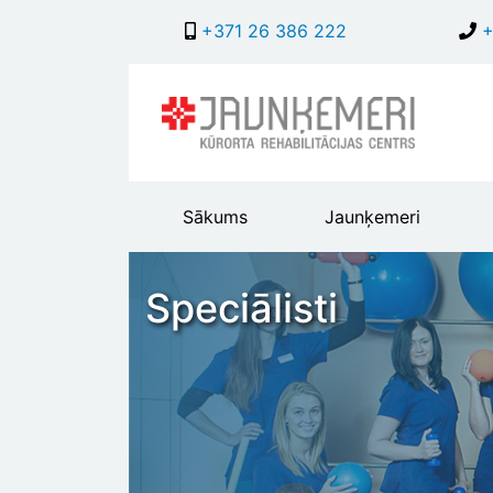
+371 26 386 222
+
Main
Sākums
Jaunķemeri
header
menu
Speciālisti