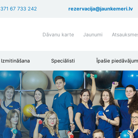
Pārlekt
371 67 733 242
rezervacija@jaunkemeri.lv
uz
galveno
saturu
Shortcuts
Dāvanu karte
Jaunumi
Atsauksme
header
menu
Izmitināšana
Speciālisti
Īpašie piedāvājum