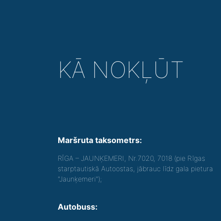
KĀ NOKĻŪT
Maršruta taksometrs:
RĪGA – JAUNĶEMERI, Nr.7020, 7018 (pie Rīgas
starptautiskā Autoostas, jābrauc līdz gala pietura
"Jaunķemeri");
Autobuss: