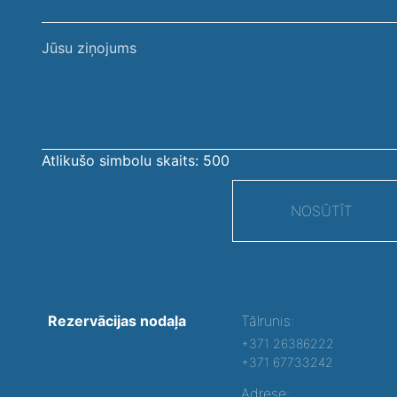
Jūsu
ziņojums
Atlikušo simbolu skaits:
500
NOSŪTĪT
Rezervācijas nodaļa
Tālrunis:
+371 26386222
+371 67733242
Adrese: