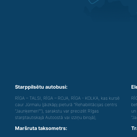
Starppilsētu autobusi:
El
RĪGA – TALSI, RĪGA – ROJA, RĪGA - KOLKA, kas kursē
RĪ
caur Jūrmalu (jāizkāpj pieturā "Rehabilitācijas centrs
be
"Jaunķemeri""), sarakstu var precizēt Rīgas
un 
starptautiskajā Autoostā vai izziņu birojā);
"J
Maršruta taksometrs:
Tr