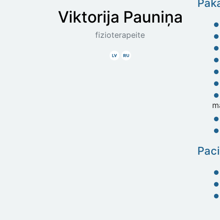
Paka
Viktorija
Pauniņa
fizioterapeite
Latviski
Krieviski
m
Paci