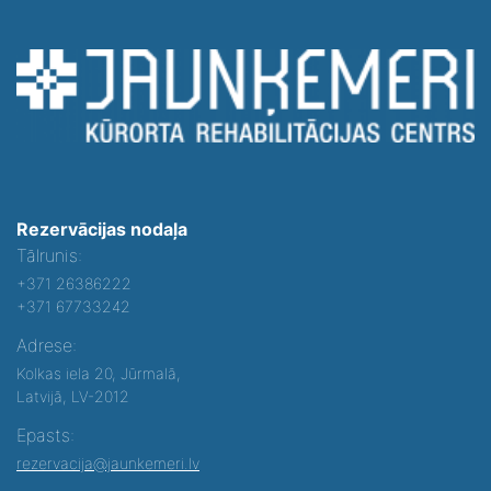
Rezervācijas nodaļa
Tālrunis:
+371 26386222
+371 67733242
Adrese:
Kolkas iela 20, Jūrmalā,
Latvijā, LV-2012
Epasts:
rezervacija@jaunkemeri.lv