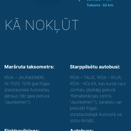
KĀ NOKĻŪT
Maršruta taksometrs:
Starppilsētu autobusi:
RĪGA – JAUNĶEMERI,
RĪGA – TALSI, RĪGA – ROJA,
Nr.7020, 7018 (pie Rīgas
RĪGA - KOLKA, kas kursē caur
starptautiskā Autoostas,
Jūrmalu (jāizkāpj pieturā
jābrauc līdz gala pietura
"Rehabilitācijas centrs
"Jaunķemeri");
"Jaunķemeri""), sarakstu var
precizēt Rīgas
starptautiskajā Autoostā vai
izziņu birojā);
Elektrovilciens:
Autobuss: