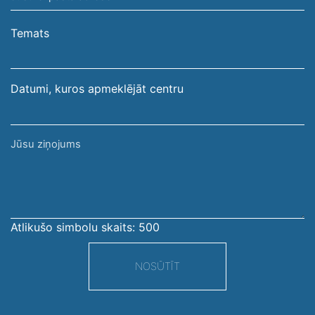
e-
pasta
Temats
adrese
Datumi, kuros apmeklējāt centru
Jūsu
ziņojums
Atlikušo simbolu skaits:
500
NOSŪTĪT