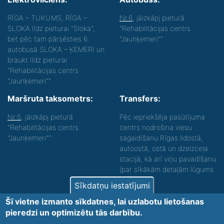
RĪGA – TUKUMS, RĪGA –
Nr.6
, jāizkāpj pieturā
SLOKA līdz pieturai "Sloka",
"Rehabilitācijas centrs
bet pēc tam pārsēsties 6.
"Jaunķemeri"".
autobusā SLOKA – ĶEMERI un
braukt līdz pieturai
"Rehabilitācijas centrs
"Jaunķemeri"".
Maršruta taksometrs:
Transfers:
Nr.5
, jāizkāpj pieturā
Pēc iepriekšēja pasūtījuma
"Rehabilitācijas centrs
centrs nodrošina viesu
"Jaunķemeri""
sagaidīšanu Rīgas lidostā,
autoostā, ostā un dzelzceļa
stacijā, kā arī viņu pavadīšanu
(par sīkākām detaļām lūgums
zvanīt).
Sīkdatņu iestatījumi
Nodrošinām vides piekļūstamību personām ar
Šī vietne izmanto sīkdatnes, lai uzlabotu lietošanas
funkcionāliem traucējumiem! SIA „Sanare-KRC
pieredzi un optimizētu tās darbību.
Jaunķemeri”, Kolkas ielā 20, Jūrmalā ir nodrošināta vides