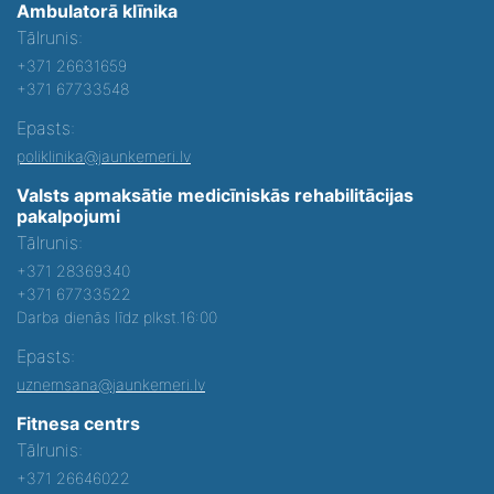
Ambulatorā klīnika
Tālrunis:
+371 26631659
+371 67733548
Epasts:
poliklinika@jaunkemeri.lv
Valsts apmaksātie medicīniskās rehabilitācijas
pakalpojumi
Tālrunis:
+371 28369340
+371 67733522
Darba dienās līdz plkst.16:00
Epasts:
uznemsana@jaunkemeri.lv
Fitnesa centrs
Tālrunis:
+371 26646022