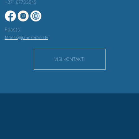
+371 67733545
Epasts:
fitness@jaunkemeri.lv
VISI KONTAKTI