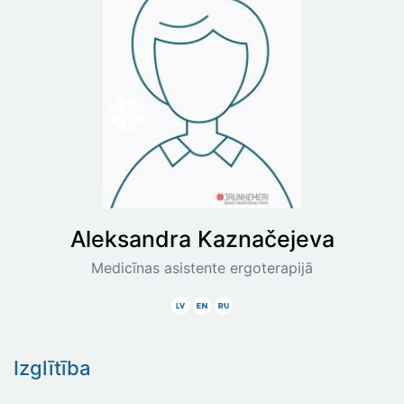
Aleksandra
Kaznačejeva
Medicīnas asistente ergoterapijā
Latviski
Angliski
Krieviski
Izglītība