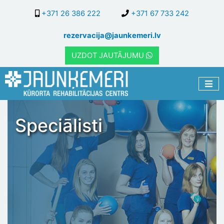
Pārlekt
+371 26 386 222
+371 67 733 242
uz
galveno
rezervacija@jaunkemeri.lv
saturu
UZDOT JAUTĀJUMU
Speciālisti