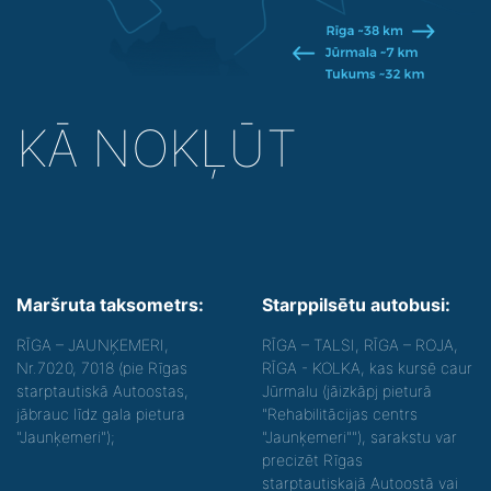
KĀ NOKĻŪT
Maršruta taksometrs:
Starppilsētu autobusi:
RĪGA – JAUNĶEMERI,
RĪGA – TALSI, RĪGA – ROJA,
Nr.7020, 7018 (pie Rīgas
RĪGA - KOLKA, kas kursē caur
starptautiskā Autoostas,
Jūrmalu (jāizkāpj pieturā
jābrauc līdz gala pietura
"Rehabilitācijas centrs
"Jaunķemeri");
"Jaunķemeri""), sarakstu var
precizēt Rīgas
starptautiskajā Autoostā vai