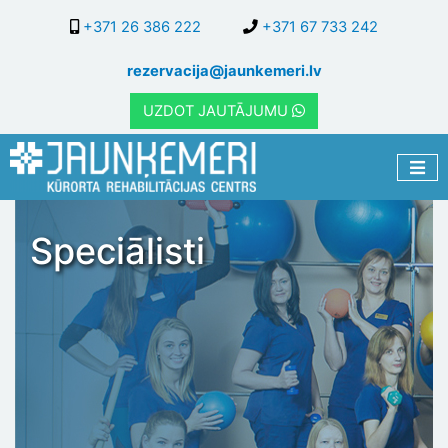
Pārlekt
+371 26 386 222
+371 67 733 242
uz
galveno
rezervacija@jaunkemeri.lv
saturu
UZDOT JAUTĀJUMU
Speciālisti