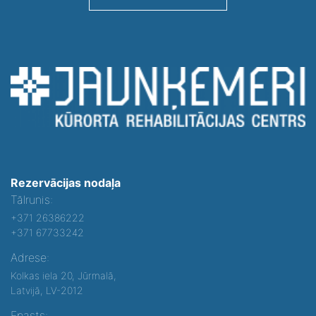
Rezervācijas nodaļa
Tālrunis:
+371 26386222
+371 67733242
Adrese:
Kolkas iela 20, Jūrmalā,
Latvijā, LV-2012
Epasts: