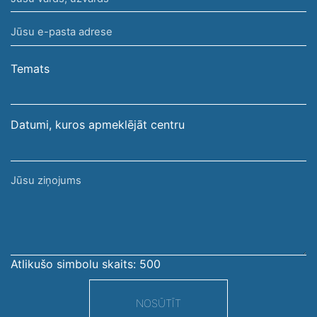
vārds,
Jūsu
uzvārds
e-
pasta
Temats
adrese
Datumi, kuros apmeklējāt centru
Jūsu
ziņojums
Atlikušo simbolu skaits:
500
NOSŪTĪT