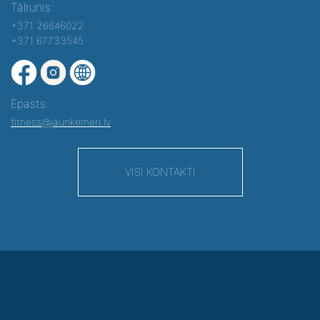
Tālrunis:
+371 26646022
+371 67733545
Epasts:
fitness@jaunkemeri.lv
VISI KONTAKTI