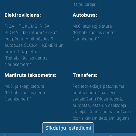
izziņu birojā);
Elektrovilciens:
Autobuss:
RĪGA – TUKUMS, RĪGA –
Nr.6
, jāizkāpj pieturā
SLOKA līdz pieturai "Sloka",
"Rehabilitācijas centrs
bet pēc tam pārsēsties 6.
"Jaunķemeri"".
autobusā SLOKA – ĶEMERI un
braukt līdz pieturai
"Rehabilitācijas centrs
"Jaunķemeri"".
Maršruta taksometrs:
Transfers:
Nr.5
, jāizkāpj pieturā
Pēc iepriekšēja pasūtījuma
"Rehabilitācijas centrs
centrs nodrošina viesu
"Jaunķemeri""
sagaidīšanu Rīgas lidostā,
autoostā, ostā un dzelzceļa
stacijā, kā arī viņu pavadīšanu
(par sīkākām detaļām lūgums
zvanīt).
Sīkdatņu iestatījumi
Nodrošinām vides piekļūstamību personām ar