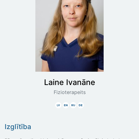
Laine
Ivanāne
Fizioterapeits
Latviski
Angliski
Krieviski
Vāciski
Izglītība