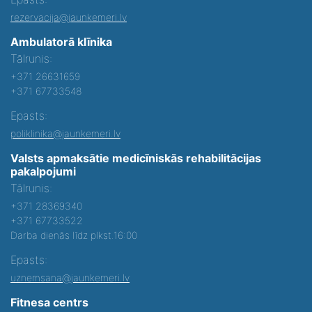
rezervacija@jaunkemeri.lv
Ambulatorā klīnika
Tālrunis:
+371 26631659
+371 67733548
Epasts:
poliklinika@jaunkemeri.lv
Valsts apmaksātie medicīniskās rehabilitācijas
pakalpojumi
Tālrunis:
+371 28369340
+371 67733522
Darba dienās līdz plkst.16:00
Epasts:
uznemsana@jaunkemeri.lv
Fitnesa centrs