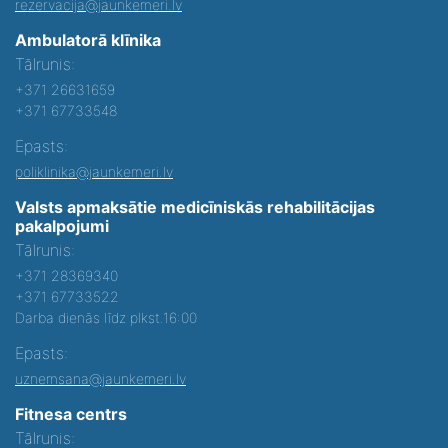
rezervacija@jaunkemeri.lv
Ambulatorā klīnika
Tālrunis:
+371 26631659
+371 67733548
Epasts:
poliklinika@jaunkemeri.lv
Valsts apmaksātie medicīniskās rehabilitācijas
pakalpojumi
Tālrunis:
+371 28369340
+371 67733522
Darba dienās līdz plkst.16:00
Epasts:
uznemsana@jaunkemeri.lv
Fitnesa centrs
Tālrunis: