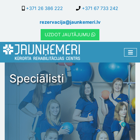
Pārlekt
+371 26 386 222
+371 67 733 242
uz
galveno
rezervacija@jaunkemeri.lv
saturu
UZDOT JAUTĀJUMU
Speciālisti