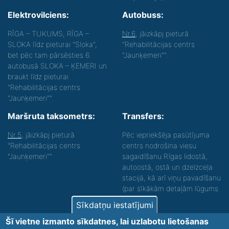
Elektrovilciens:
Autobuss:
RĪGA – TUKUMS, RĪGA –
Nr.6
, jāizkāpj pieturā
SLOKA līdz pieturai "Sloka",
"Rehabilitācijas centrs
bet pēc tam pārsēsties 6.
"Jaunķemeri"".
autobusā SLOKA – ĶEMERI un
braukt līdz pieturai
"Rehabilitācijas centrs
"Jaunķemeri"".
Maršruta taksometrs:
Transfers:
Nr.5
, jāizkāpj pieturā
Pēc iepriekšēja pasūtījuma
"Rehabilitācijas centrs
centrs nodrošina viesu
"Jaunķemeri""
sagaidīšanu Rīgas lidostā,
autoostā, ostā un dzelzceļa
stacijā, kā arī viņu pavadīšanu
(par sīkākām detaļām lūgums
zvanīt).
Sīkdatņu iestatījumi
Nodrošinām vides piekļūstamību personām ar
Šī vietne izmanto sīkdatnes, lai uzlabotu lietošanas
funkcionāliem traucējumiem! SIA „Sanare-KRC