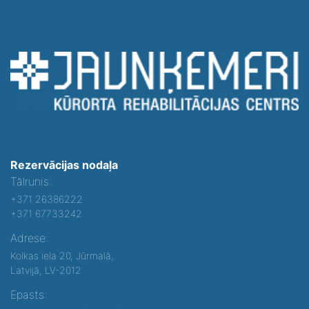
Rezervācijas nodaļa
Tālrunis:
+371 26386222
+371 67733242
Adrese:
Kolkas iela 20, Jūrmalā,
Latvijā, LV-2012
Epasts: