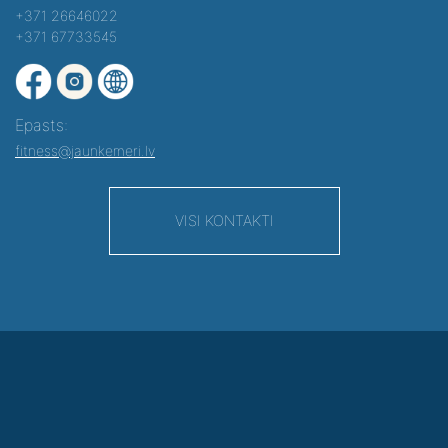
+371 26646022
+371 67733545
Epasts:
fitness@jaunkemeri.lv
VISI KONTAKTI