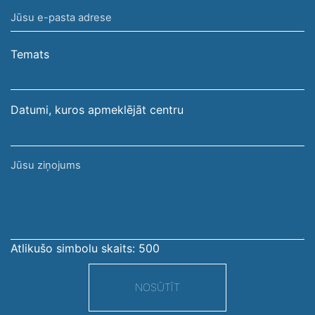
vārds,
Jūsu
uzvārds
e-
pasta
Temats
adrese
Datumi, kuros apmeklējāt centru
Jūsu
ziņojums
Atlikušo simbolu skaits:
500
NOSŪTĪT