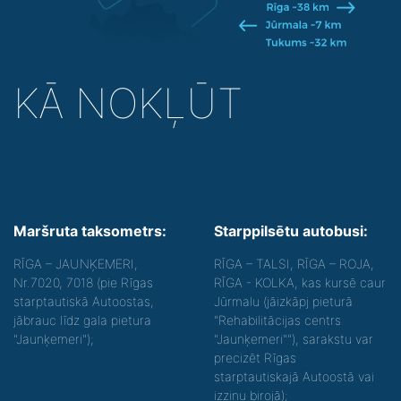
KĀ NOKĻŪT
Maršruta taksometrs:
Starppilsētu autobusi:
RĪGA – JAUNĶEMERI,
RĪGA – TALSI, RĪGA – ROJA,
Nr.7020, 7018 (pie Rīgas
RĪGA - KOLKA, kas kursē caur
starptautiskā Autoostas,
Jūrmalu (jāizkāpj pieturā
jābrauc līdz gala pietura
"Rehabilitācijas centrs
"Jaunķemeri");
"Jaunķemeri""), sarakstu var
precizēt Rīgas
starptautiskajā Autoostā vai
izziņu birojā);