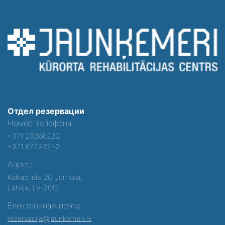
Отдел резервации
Номер телефона:
+371 26386222
+371 67733242
Адрес:
Kolkas iela 20, Jūrmalā,
Latvija, LV-2012
Електронная почта:
rezervacija@jaunkemeri.lv