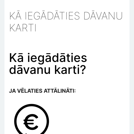
KĀ IEGĀDĀTIES DĀVANU
KARTI
Kā iegādāties
dāvanu karti?
JA VĒLATIES ATTĀLINĀTI:
Изображение