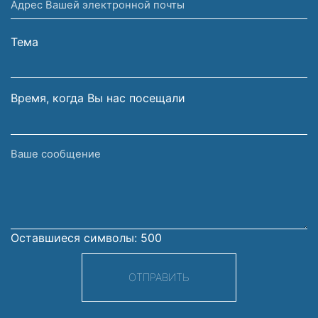
Адрес
и
Вашей
фамилия
электронной
Тема
почты
Время, когда Вы нас посещали
Ваше
сообщение
Оставшиеся символы:
500
ОТПРАВИТЬ