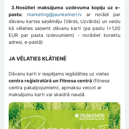
3.Nosūtiet maksājuma uzdevuma kopiju uz e-
pastu:
marketing@jaunkemeri.lv
ar norādi par
dāvanu kartes saņēmēju (Vārds, Uzvārds) un veidu
kā vēlaties saņemt dāvanu karti (pa pastu (+1,00
EUR par pasta izdevumiem) - norādiet korektu
adresi, e-pastā)
JA VĒLATIES KLĀTIENĒ
Dāvanu karti ir iespējams iegādāties uz vietas
centra reģistratūrā un Fitnesa centrā
(fitnesa
centra pakalpojumiem), apmaksu veicot ar
maksājumu karti vai skaidrā naudā.
Изображение