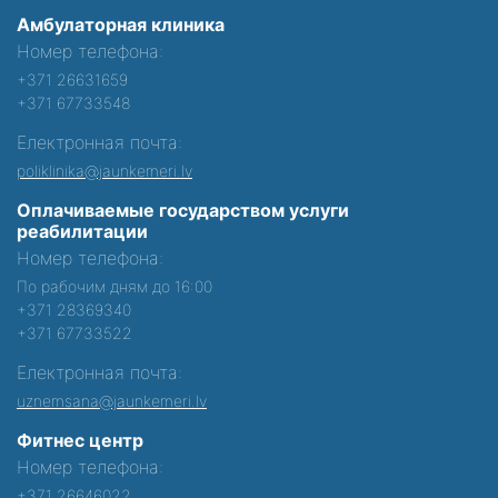
Амбулаторная клиника
Номер телефона:
+371 26631659
+371 67733548
Електронная почта:
poliklinika@jaunkemeri.lv
Оплачиваемые государством услуги
реабилитации
Номер телефона:
По рабочим дням до 16:00
+371 28369340
+371 67733522
Електронная почта:
uznemsana@jaunkemeri.lv
Фитнес центр
Номер телефона:
+371 26646022