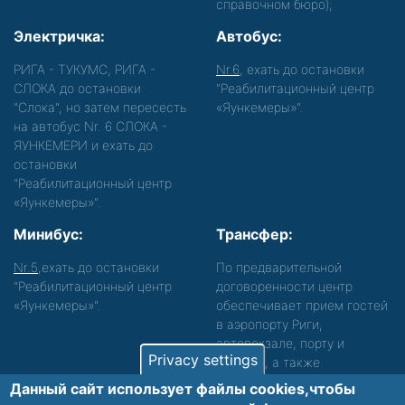
справочном бюро);
Электричка:
Автобус:
РИГА - ТУКУМС, РИГА -
Nr.6
, ехать до остановки
СЛОКА до остановки
"Реабилитационный центр
"Слока", но затем пересесть
«Яункемеры»".
на автобус Nr. 6 СЛОКА -
ЯУНКЕМЕРИ и ехать до
остановки
"Реабилитационный центр
«Яункемеры»".
Минибус:
Трансфер:
Nr.5
,ехать до остановки
По предварительной
"Реабилитационный центр
договоренности центр
«Яункемеры»".
обеспечивает прием гостей
в аэропорту Риги,
автовокзале, порту и
Privacy settings
вокзале, а также
сопровождение. Просьба
Данный сайт использует файлы cookies,чтобы
звонить, чтобы уточнить