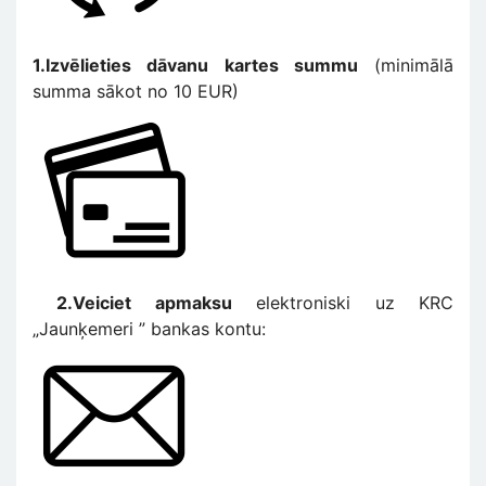
1.Izvēlieties dāvanu kartes summu
(minimālā
summa sākot no 10 EUR)
Изображение
2.Veiciet apmaksu
elektroniski uz KRC
„Jaunķemeri ” bankas kontu:
Изображение