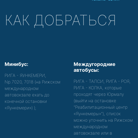
КАК ДОБРАТЬСЯ
Минибус:
Междугородние
автобусы:
РИГА - ЯУНКЕМЕРИ,
РИГА - ТАЛСИ, РИГА - РОЯ,
Nр.7020, 7018 (на Рижском
РИГА - КОЛКА, которые
международном
проходят через Юрмалу
автовокзале ехать до
(выйти на остановке
конечной остановки
"Реабилитационный центр
«Яункемери»)
);
«Яункемеры»"), список
можно уточнить на Рижском
международном
автовокзале или в