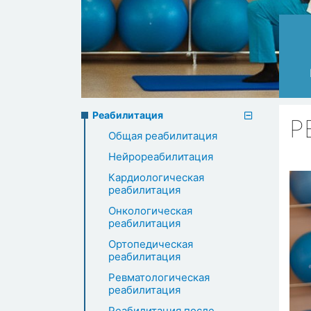
Rehabilitation
Реабилитация
Р
Общая реабилитация
menu
Нейрореабилитация
Кардиологическая
реабилитация
Онкологическая
реабилитация
Ортопедическая
реабилитация
Ревматологическая
реабилитация
Реабилитация после