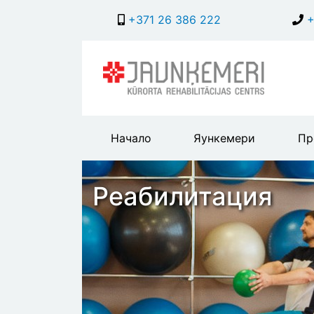
+371 26 386 222
+
Main
Начало
Яункемери
Пр
header
menu
Реабилитация