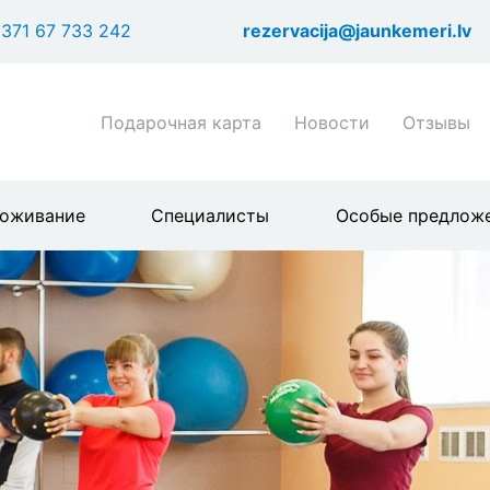
Перейти
371 67 733 242
rezervacija@jaunkemeri.lv
к
основному
содержанию
Shortcuts
Подарочная карта
Новости
Отзывы
header
menu
оживание
Специалисты
Особые предлож