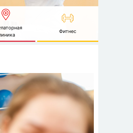
латорная
Фитнес
линика