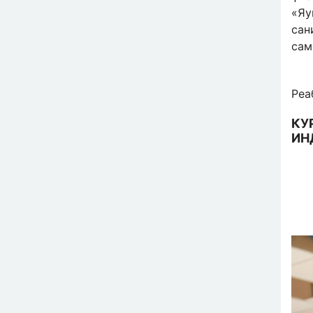
«Яу
сан
сам
Реа
КУ
ИН