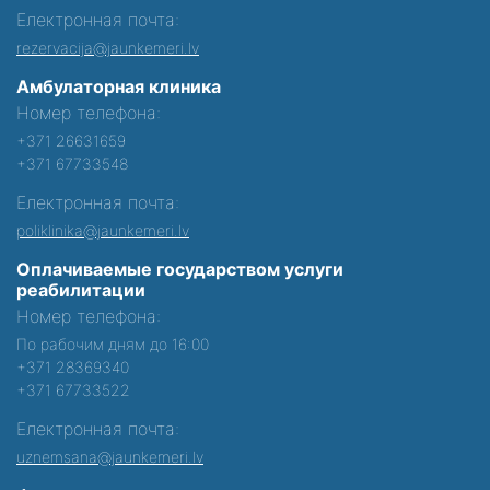
Електронная почта:
rezervacija@jaunkemeri.lv
Амбулаторная клиника
Номер телефона:
+371 26631659
+371 67733548
Електронная почта:
poliklinika@jaunkemeri.lv
Оплачиваемые государством услуги
реабилитации
Номер телефона:
По рабочим дням до 16:00
+371 28369340
+371 67733522
Електронная почта:
uznemsana@jaunkemeri.lv