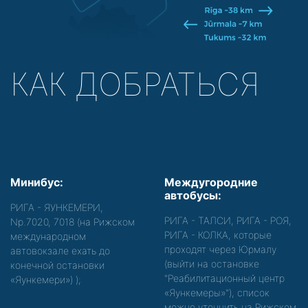
КАК ДОБРАТЬСЯ
Минибус:
Междугородние
автобусы:
РИГА - ЯУНКЕМЕРИ,
РИГА - ТАЛСИ, РИГА - РОЯ,
Nр.7020, 7018 (на Рижском
РИГА - КОЛКА, которые
международном
проходят через Юрмалу
автовокзале ехать до
(выйти на остановке
конечной остановки
"Реабилитационный центр
«Яункемери»)
);
«Яункемеры»"), список
можно уточнить на Рижском