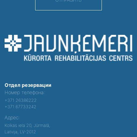
Отдел резервации
Номер телефона:
+371 26386222
+371 67733242
Адрес:
Kolkas iela 20, Jūrmalā,
Latvija, LV-2012