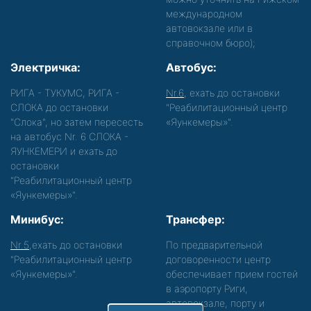
международном
автовокзале или в
справочном бюро);
Электричка:
Автобус:
РИГА - ТУКУМС, РИГА -
Nr.6
, ехать до остановки
СЛОКА до остановки
"Реабилитационный центр
"Слока", но затем пересесть
«Яункемеры»".
на автобус Nr. 6 СЛОКА -
ЯУНКЕМЕРИ и ехать до
остановки
"Реабилитационный центр
«Яункемеры»".
Минибус:
Трансфер:
Nr.5
,ехать до остановки
По предварительной
"Реабилитационный центр
договоренности центр
«Яункемеры»".
обеспечивает прием гостей
в аэропорту Риги,
автовокзале, порту и