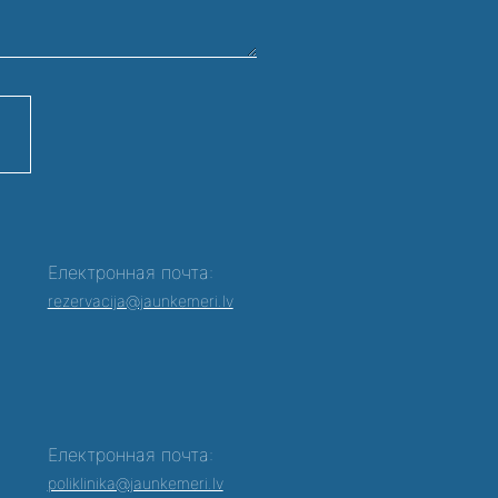
Електронная почта:
rezervacija@jaunkemeri.lv
Електронная почта:
poliklinika@jaunkemeri.lv