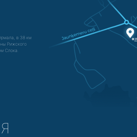
Юрмала, в 38 км
зоны Рижского
ом Слока.
СЯ