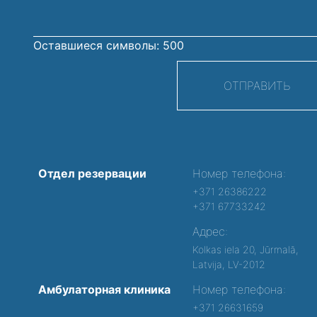
Оставшиеся символы:
500
ОТПРАВИТЬ
Отдел резервации
Номер телефона:
+371 26386222
+371 67733242
Адрес:
Kolkas iela 20, Jūrmalā,
Latvija, LV-2012
Амбулаторная клиника
Номер телефона:
+371 26631659