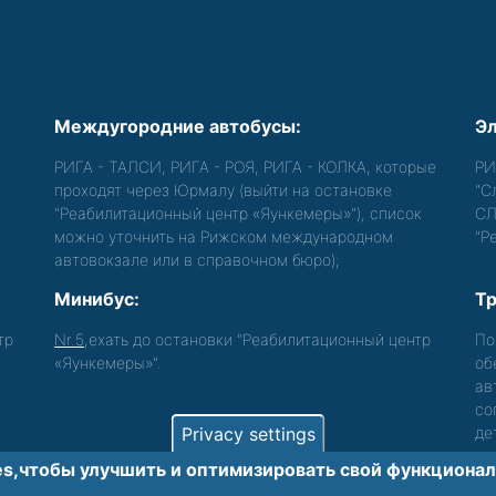
Междугородние автобусы:
Эл
РИГА - ТАЛСИ, РИГА - РОЯ, РИГА - КОЛКА, которые
РИ
проходят через Юрмалу (выйти на остановке
"С
"Реабилитационный центр «Яункемеры»"), список
СЛ
можно уточнить на Рижском международном
"Р
автовокзале или в справочном бюро);
Минибус:
Тр
тр
Nr.5
,ехать до остановки "Реабилитационный центр
По
«Яункемеры»".
об
ав
со
Privacy settings
де
s,чтобы улучшить и оптимизировать cвой функционал 
лиц с функциональными нарушениями.