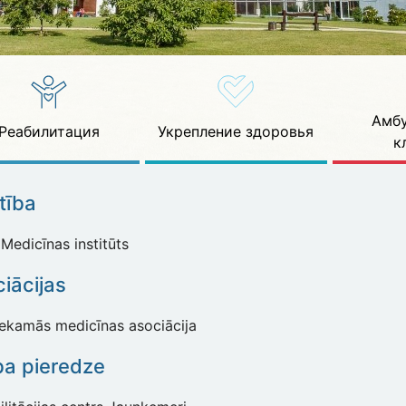
Амбу
Реабилитация
Укрепление здоровья
к
ītība
Medicīnas institūts
iācijas
iekamās medicīnas asociācija
ba pieredze