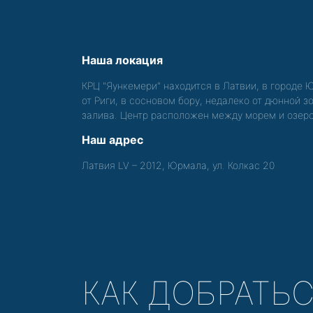
Наша локация
КРЦ "Яункемери" находится в Латвии, в городе 
от Риги, в сосновом бору, недалеко от дюнной 
залива. Центр расположен между морем и озер
Наш адрес
Латвия LV – 2012, Юрмала, ул. Колкас 20
КАК ДОБРАТЬ