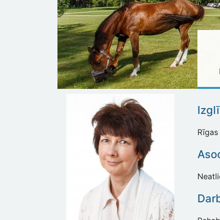
Izgl
Rīgas 
Asoc
Neatl
Dar