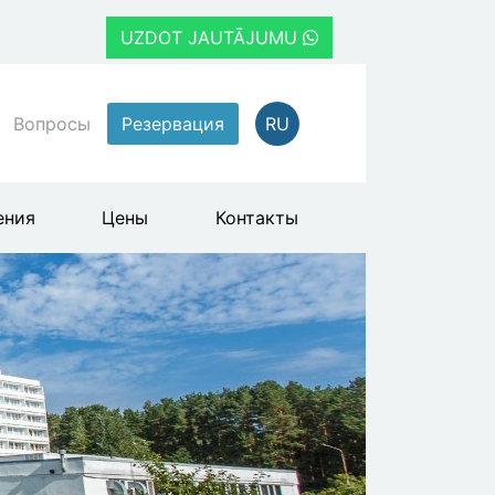
UZDOT JAUTĀJUMU
Вопросы
Резервация
RU
ения
Цены
Контакты