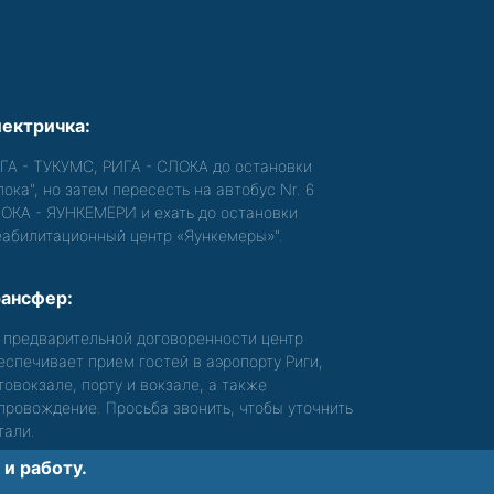
ектричка:
ГА - ТУКУМС, РИГА - СЛОКА до остановки
лока", но затем пересесть на автобус Nr. 6
ОКА - ЯУНКЕМЕРИ и ехать до остановки
еабилитационный центр «Яункемеры»".
ансфер:
 предварительной договоренности центр
еспечивает прием гостей в аэропорту Риги,
товокзале, порту и вокзале, а также
провождение. Просьба звонить, чтобы уточнить
тали.
и работу.