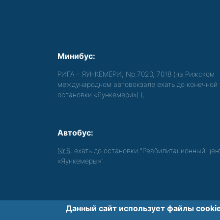
Минибус:
РИГА - ЯУНКЕМЕРИ, Nр.7020, 7018 (на Рижском
международном автовокзале ехать до конечной
остановки «Яункемери»)
);
Автобус:
Nr.6
, ехать до остановки "Реабилитационный цен
«Яункемеры»".
Данный сайт использует файлы cookie
Обеспечиваем доступность среды для 