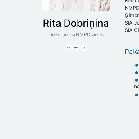
Rehabi
NMPD 
Ģimene
Rita
Dobriņina
SIA Je
SIA C
Dežūrārsts/NMPD ārsts
Latviski
Krieviski
Vāciski
Paka
n