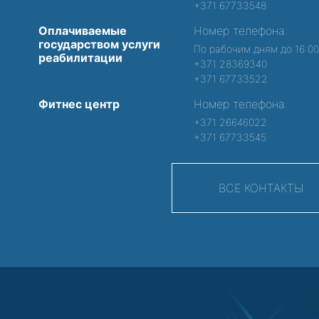
+371 67733548
Оплачиваемые
Номер телефона:
государством услуги
По рабочим дням до 16:0
реабилитации
+371 28369340
+371 67733522
Фитнес центр
Номер телефона:
+371 26646022
+371 67733545
ВСЕ КОНТАКТЫ