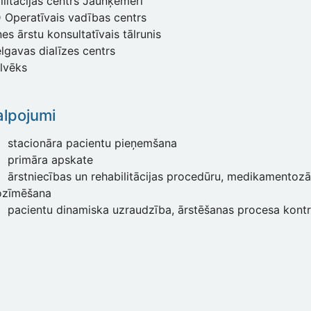
litācijas centrs Jaunķemeri
Operatīvais vadības centrs
s ārstu konsultatīvais tālrunis
lgavas dialīzes centrs
ilvēks
lpojumi
stacionāra pacientu pieņemšana
primāra apskate
ārstniecības un rehabilitācijas procedūru, medikamentozā
ozīmēšana
pacientu dinamiska uzraudzība, ārstēšanas procesa kont