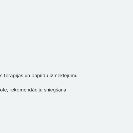
s terapijas un papildu izmeklējumu
role, rekomendāciju sniegšana