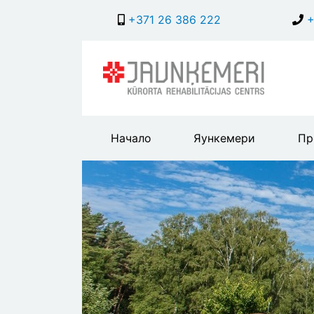
+371 26 386 222
+
Main
Начало
Яункемери
Пр
header
menu