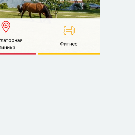
латорная
Фитнес
линика