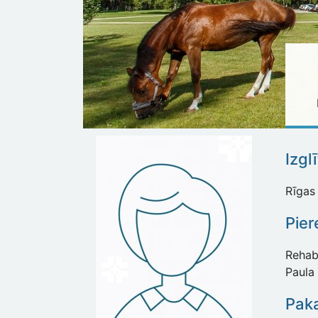
Izgl
Rīgas 
Pie
Rehabi
Paula 
Paka