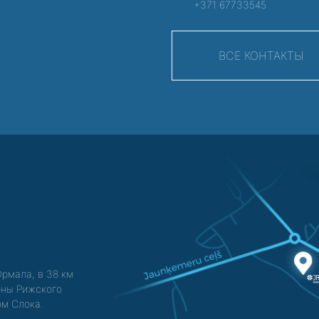
+371 67733545
ВСЕ КОНТАКТЫ
Юрмала, в 38 км
зоны Рижского
ом Слока.