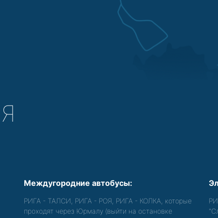
СЯ
Междугородние автобусы:
Эл
РИГА - ТАЛСИ, РИГА - РОЯ, РИГА - КОЛКА, которые
РИ
проходят через Юрмалу (выйти на остановке
"С