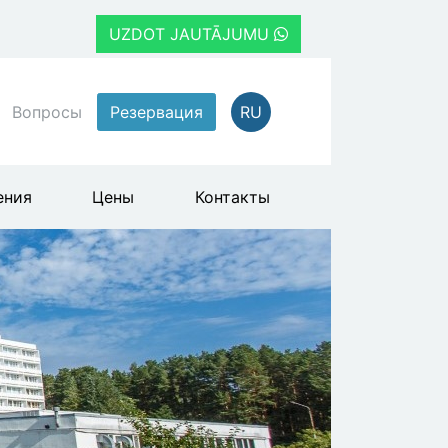
UZDOT JAUTĀJUMU
Вопросы
Резервация
RU
ения
Цены
Контакты