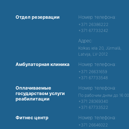
Отдел резервации
Номер телефона:
+371 26386222
+371 67733242
Адрес:
Kolkas iela 20, Jūrmalā,
Latvija, LV-2012
Амбулаторная клиника
Номер телефона:
+371 26631659
+371 67733548
Оплачиваемые
Номер телефона:
государством услуги
По рабочим дням до 16:0
реабилитации
+371 28369340
+371 67733522
Фитнес центр
Номер телефона:
+371 26646022