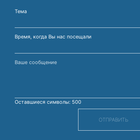
и
электрон
Тема
фамилия
почты
Время, когда Вы нас посещали
Ваше
сообщение
Оставшиеся символы:
500
ОТПРАВИТЬ