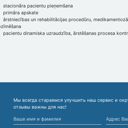
stacionāra pacientu pieņemšana
primāra apskate
ārstniecības un rehabilitācijas procedūru, medikamentozā
ozīmēšana
pacientu dinamiska uzraudzība, ārstēšanas procesa kont
Мы всегда стараемся улучшить наш сервис и ок
отзывы важны для нас!
Ваше
Адрес
имя
Вашей