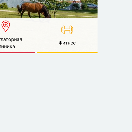
латорная
Фитнес
линика