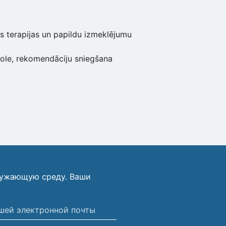
s terapijas un papildu izmeklējumu
role, rekomendāciju sniegšana
ружающую среду. Ваши