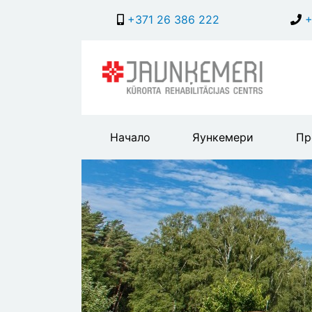
+371 26 386 222
+
Main
Начало
Яункемери
Пр
header
menu