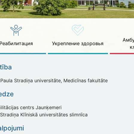
Амбу
Реабилитация
Укрепление здоровья
к
ītība
Paula Stradiņa universitāte, Medicīnas fakultāte
redze
litācijas centrs Jaunķemeri
Stradiņa Klīniskā universitātes slimnīca
lpojumi