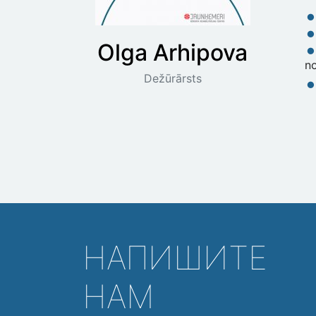
Olga
Arhipova
n
Dežūrārsts
НАПИШИТЕ
НАМ